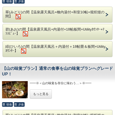
を【飛騨サーモン】と総称しております。清き水が育んだ、
朝食
夕食
飛騨牛に続く奥飛騨のブランド食材。お肉が重くて苦手な
方、ヘルシー志向の方にもお勧めのプランです。
翠(みどり)の間【温泉露天風呂+檜内湯付+和室10帖+堀炬燵の
間】
お刺身・マリネ・お寿司・ステーキをすべて飛騨サーモンに
てご用意。上質の脂がのった赤身で濃厚な味わいをお楽しみ
くださいませ。
碧(あお)の間【温泉露天風呂+内湯付+18帖板間+Utilityｶｳﾝﾀｰ+ﾃ
ﾗｽﾋﾞｭｰ】
━━※＜ 露 天 風 呂 ＞※━━
●客室露天風呂
当庵は全客室に開放的で本格的な露天風呂・総檜造りの内風
呂を完備。
緋(ひいろ)の間【温泉露天風呂＋内湯付＋18帖畳＆板間+Utility
周りを気にせず、皆様だけのプライベート空間をご満悦下さ
ｶｳﾝﾀｰ】
い。
●2種の川沿い露天風呂
また当庵内、川沿いの離れには檜造りと岩造りの露天風呂が
【山の味覚プラン】通常の食事を山の味覚プランへグレード
ございます。
UP！
空いていれば何度でも無料にて貸切風呂としてご利用頂けま
す。
間近に奥飛騨の木々、遠く焼岳を眺めながら、
━━※＜山の味覚を存分に味わう…＞※━━
渓流のせせらぎにと共に自然の息吹をお愉しみ下さい。
通常のお食事内容に季節折々に味わえる新鮮な山の幸を追加
もっと見る
いたしました。 その季節ごとに採れる貴重な山の味覚をご
用意させていただきます。
朝食
夕食
4月1日~9月30日 → 山菜3点盛り+天ぷら盛り合わせ
10月1日~11月30日 → 旬のきのこ鍋+天ぷら盛り合わせ