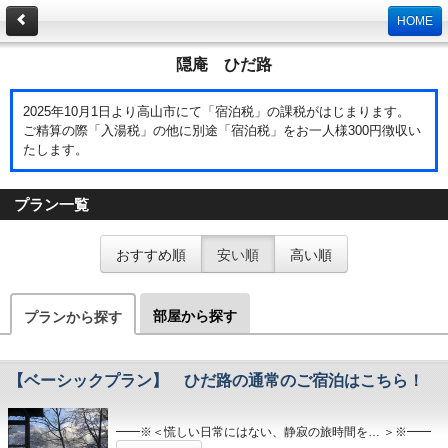
HOME
隠庵 ひだ路
2025年10月1日より高山市にて「宿泊税」の課税がはじまります。
ご精算の際「入湯税」の他に別途「宿泊税」をお一人様300円徴収い
たします。
プラン一覧
おすすめ順
安い順
高い順
部屋から探す
プランから探す
【ベーシックプラン】 ひだ路の通常のご宿泊はこちら！
━━※＜慌しい日常にはない、静寂の旅時間を… ＞※━━