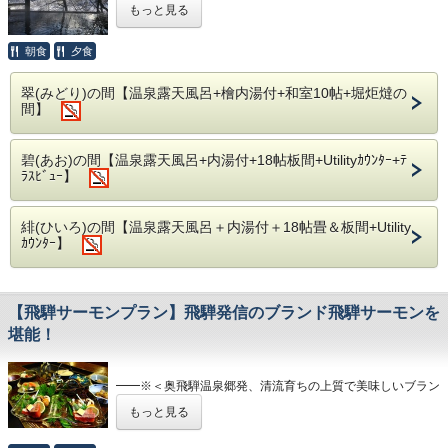
もっと見る
こちらのプランは隠庵ひだ路の基本宿泊プランとなっており
ます。
朝食
夕食
落ち着いた客室・開放的な客室露天・旬の山々の食材に奥飛
騨の大自然…
翠(みどり)の間【温泉露天風呂+檜内湯付+和室10帖+堀炬燵の
間】
時間を忘れ、何もない贅沢なご滞在をお愉しみくださいま
せ。
碧(あお)の間【温泉露天風呂+内湯付+18帖板間+Utilityｶｳﾝﾀｰ+ﾃ
ﾗｽﾋﾞｭｰ】
━━※＜ 露 天 風 呂 ＞※━━
●客室露天風呂
当庵は全客室に開放的で本格的な露天風呂・総檜造りの内風
呂を完備。
緋(ひいろ)の間【温泉露天風呂＋内湯付＋18帖畳＆板間+Utility
周りを気にせず、皆様だけのプライベート空間をご満悦下さ
ｶｳﾝﾀｰ】
い。
●2種の川沿い露天風呂
また当庵内、川沿いの離れには檜造りと岩造りの露天風呂が
【飛騨サーモンプラン】飛騨発信のブランド飛騨サーモンを
ございます。
堪能！
空いていれば何度でも無料にて貸切風呂としてご利用頂けま
す。
間近に奥飛騨の木々、遠く焼岳を眺めながら、
渓流のせせらぎにと共に自然の息吹をお愉しみ下さい。
━━※＜奥飛騨温泉郷発、清流育ちの上質で美味しいブラン
ドサーモンを堪能＞※━━
もっと見る
サーモンと申しましても鮭ではなく通常よりも大型の大ます