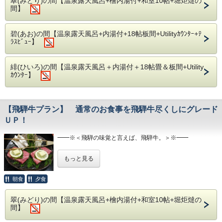
翠(みどり)の間【温泉露天風呂+檜内湯付+和室10帖+堀炬燵の
12月1日~3月31日 → 特製くま鍋+天ぷら盛り合わせ
間】
是非、豊富な山の恵みをお楽しみくださいませ。
碧(あお)の間【温泉露天風呂+内湯付+18帖板間+Utilityｶｳﾝﾀｰ+ﾃ
━━※＜ 露 天 風 呂 ＞※━━
ﾗｽﾋﾞｭｰ】
●客室露天風呂
当庵は全客室に開放的で本格的な露天風呂・総檜造りの内風
呂を完備。
周りを気にせず、皆様だけのプライベート空間をご満悦下さ
緋(ひいろ)の間【温泉露天風呂＋内湯付＋18帖畳＆板間+Utility
い。
ｶｳﾝﾀｰ】
●2種の川沿い露天風呂
また当庵内、川沿いの離れには檜造りと岩造りの露天風呂が
ございます。
【飛騨牛プラン】 通常のお食事を飛騨牛尽くしにグレード
空いていれば何度でも無料にて貸切風呂としてご利用頂けま
ＵＰ！
す。
間近に奥飛騨の木々、遠く焼岳を眺めながら、
渓流のせせらぎにと共に自然の息吹をお愉しみ下さい。
━━※＜飛騨の味覚と言えば、飛騨牛。＞※━━
こちらのプランは通常のお料理を飛騨牛中心にグレードＵＰ
もっと見る
したプランでございます。。
全国でも有数な飛騨牛の中でも上質な上肉のみを厳選。飛騨
朝食
夕食
の厳しい自然にはぐくまれたワンランク上の健康な美味しさ
を心ゆくまでお愉しみくださいませ。
翠(みどり)の間【温泉露天風呂+檜内湯付+和室10帖+堀炬燵の
間】
━━※＜ 露 天 風 呂 ＞※━━
●客室露天風呂