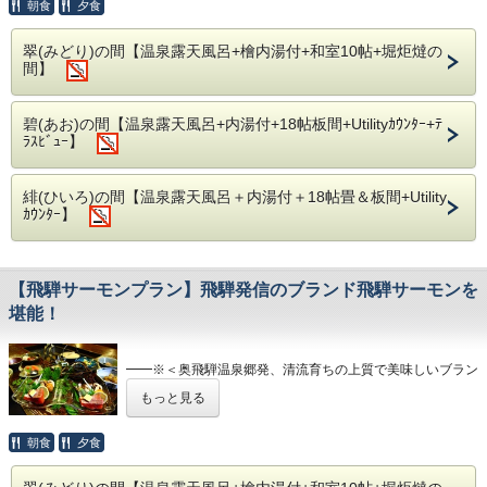
全国でも有数な飛騨牛の中でも上質な上肉のみを厳選。飛騨
朝食
夕食
の厳しい自然にはぐくまれたワンランク上の健康な美味しさ
を心ゆくまでお愉しみくださいませ。
翠(みどり)の間【温泉露天風呂+檜内湯付+和室10帖+堀炬燵の
間】
━━※＜ 露 天 風 呂 ＞※━━
●客室露天風呂
当庵は全客室に開放的で本格的な露天風呂・総檜造りの内風
碧(あお)の間【温泉露天風呂+内湯付+18帖板間+Utilityｶｳﾝﾀｰ+ﾃ
呂を完備。
ﾗｽﾋﾞｭｰ】
周りを気にせず、皆様だけのプライベート空間をご満悦下さ
い。
●2種の川沿い露天風呂
緋(ひいろ)の間【温泉露天風呂＋内湯付＋18帖畳＆板間+Utility
また当庵内、川沿いの離れには檜造りと岩造りの露天風呂が
ｶｳﾝﾀｰ】
ございます。
空いていれば何度でも無料にて貸切風呂としてご利用頂けま
す。
間近に奥飛騨の木々、遠く焼岳を眺めながら、
【飛騨サーモンプラン】飛騨発信のブランド飛騨サーモンを
渓流のせせらぎにと共に自然の息吹をお愉しみ下さい。
堪能！
━━※＜奥飛騨温泉郷発、清流育ちの上質で美味しいブラン
ドサーモンを堪能＞※━━
もっと見る
サーモンと申しましても鮭ではなく通常よりも大型の大ます
を【飛騨サーモン】と総称しております。清き水が育んだ、
朝食
夕食
飛騨牛に続く奥飛騨のブランド食材。お肉が重くて苦手な
方、ヘルシー志向の方にもお勧めのプランです。