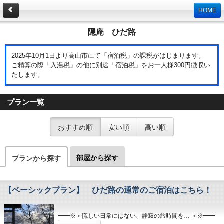
HOME
隠庵 ひだ路
2025年10月1日より高山市にて「宿泊税」の課税がはじまります。
ご精算の際「入湯税」の他に別途「宿泊税」をお一人様300円徴収い
たします。
プラン一覧
おすすめ順
安い順
高い順
部屋から探す
プランから探す
【ベーシックプラン】 ひだ路の通常のご宿泊はこちら！
━━※＜慌しい日常にはない、静寂の旅時間を… ＞※━━