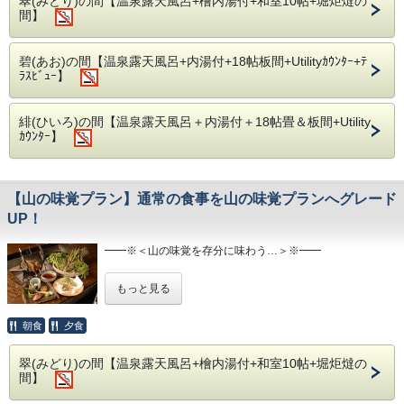
翠(みどり)の間【温泉露天風呂+檜内湯付+和室10帖+堀炬燵の
間】
お刺身・マリネ・お寿司・ステーキをすべて飛騨サーモンに
てご用意。上質の脂がのった赤身で濃厚な味わいをお楽しみ
くださいませ。
碧(あお)の間【温泉露天風呂+内湯付+18帖板間+Utilityｶｳﾝﾀｰ+ﾃ
ﾗｽﾋﾞｭｰ】
━━※＜ 露 天 風 呂 ＞※━━
●客室露天風呂
当庵は全客室に開放的で本格的な露天風呂・総檜造りの内風
呂を完備。
緋(ひいろ)の間【温泉露天風呂＋内湯付＋18帖畳＆板間+Utility
周りを気にせず、皆様だけのプライベート空間をご満悦下さ
ｶｳﾝﾀｰ】
い。
●2種の川沿い露天風呂
また当庵内、川沿いの離れには檜造りと岩造りの露天風呂が
【山の味覚プラン】通常の食事を山の味覚プランへグレード
ございます。
UP！
空いていれば何度でも無料にて貸切風呂としてご利用頂けま
す。
間近に奥飛騨の木々、遠く焼岳を眺めながら、
━━※＜山の味覚を存分に味わう…＞※━━
渓流のせせらぎにと共に自然の息吹をお愉しみ下さい。
通常のお食事内容に季節折々に味わえる新鮮な山の幸を追加
もっと見る
いたしました。 その季節ごとに採れる貴重な山の味覚をご
用意させていただきます。
朝食
夕食
4月1日~9月30日 → 山菜3点盛り+天ぷら盛り合わせ
10月1日~11月30日 → 旬のきのこ鍋+天ぷら盛り合わせ
翠(みどり)の間【温泉露天風呂+檜内湯付+和室10帖+堀炬燵の
12月1日~3月31日 → 特製くま鍋+天ぷら盛り合わせ
間】
是非、豊富な山の恵みをお楽しみくださいませ。