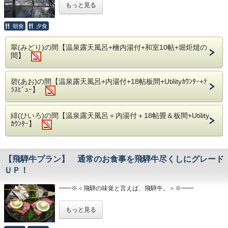
もっと見る
こちらのプランは隠庵ひだ路の基本宿泊プランとなっており
ます。
朝食
夕食
落ち着いた客室・開放的な客室露天・旬の山々の食材に奥飛
騨の大自然…
翠(みどり)の間【温泉露天風呂+檜内湯付+和室10帖+堀炬燵の
間】
時間を忘れ、何もない贅沢なご滞在をお愉しみくださいま
せ。
碧(あお)の間【温泉露天風呂+内湯付+18帖板間+Utilityｶｳﾝﾀｰ+ﾃ
ﾗｽﾋﾞｭｰ】
━━※＜ 露 天 風 呂 ＞※━━
●客室露天風呂
当庵は全客室に開放的で本格的な露天風呂・総檜造りの内風
呂を完備。
緋(ひいろ)の間【温泉露天風呂＋内湯付＋18帖畳＆板間+Utility
周りを気にせず、皆様だけのプライベート空間をご満悦下さ
ｶｳﾝﾀｰ】
い。
●2種の川沿い露天風呂
また当庵内、川沿いの離れには檜造りと岩造りの露天風呂が
【飛騨牛プラン】 通常のお食事を飛騨牛尽くしにグレード
ございます。
ＵＰ！
空いていれば何度でも無料にて貸切風呂としてご利用頂けま
す。
間近に奥飛騨の木々、遠く焼岳を眺めながら、
━━※＜飛騨の味覚と言えば、飛騨牛。＞※━━
渓流のせせらぎにと共に自然の息吹をお愉しみ下さい。
こちらのプランは通常のお料理を飛騨牛中心にグレードＵＰ
もっと見る
したプランでございます。。