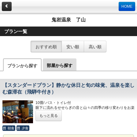
HOME
鬼岩温泉 了山
プラン一覧
おすすめ順
安い順
高い順
部屋から探す
プランから探す
【スタンダードプラン】静かな休日と旬の味覚、温泉を楽し
む森滞在（飛騨牛付き）
10畳/ バス・トイレ付
眼下に流れるせせらぎの音と山々の四季の移り変わりをお楽
しみ下さい。
もっと見る
お部屋の確保には万全を期しておりますが他サイト様と共有
しておりますので時間差によってはご希望のお部屋がお取り
朝食
夕食
できない場合がございます。
その時は旅館側からご連絡申し上げますのでご了承ください