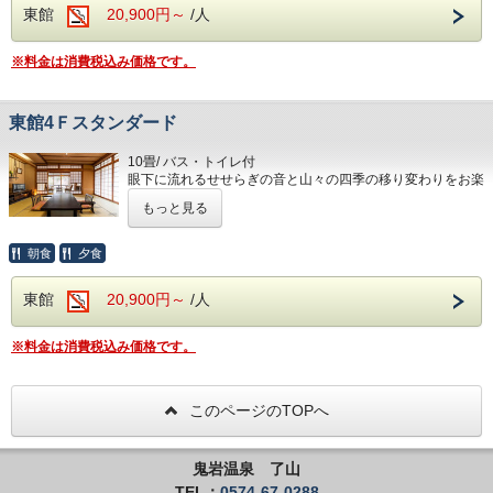
東館
20,900円～
/人
ませ。 客室はゆったりのんびり定員でお過ごしくださいま
せ。 お客様からのご希望があれば少し狭く感じますがご承
知の上プラス1名様までは可能でございます。 その際は直接
※料金は消費税込み価格です。
宿にお問合せ下さいませ。
東館4Ｆスタンダード
10畳/ バス・トイレ付
眼下に流れるせせらぎの音と山々の四季の移り変わりをお楽
しみ下さい。
もっと見る
お部屋の確保には万全を期しておりますが他サイト様と共有
しておりますので時間差によってはご希望のお部屋がお取り
朝食
夕食
できない場合がございます。
その時は旅館側からご連絡申し上げますのでご了承ください
東館
20,900円～
/人
ませ。 客室はゆったりのんびり定員でお過ごしくださいま
せ。 お客様からのご希望があれば少し狭く感じますがご承
知の上プラス1名様までは可能でございます。 その際は直接
※料金は消費税込み価格です。
宿にお問合せ下さいませ。
このページのTOPへ
鬼岩温泉 了山
TEL：
0574-67-0288