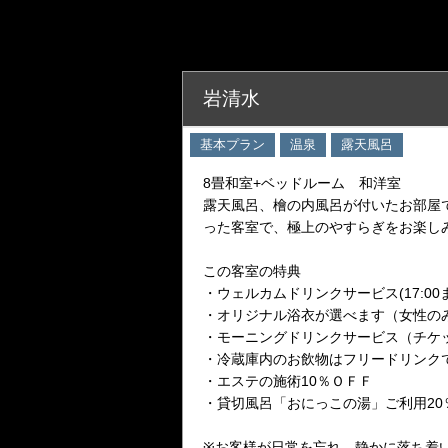
岩清水
基本プラン
温泉
露天風呂
8畳和室+ベッドルーム 和洋室
露天風呂、檜の内風呂が付いたお部屋
った客室で、極上のやすらぎをお楽し
この客室の特典
・ウェルカムドリンクサービス(17:0
・オリジナル浴衣が選べます（女性の
・モーニングドリンクサービス（チケ
・冷蔵庫内のお飲物はフリードリンク
・エステの施術10％ＯＦＦ
・貸切風呂「おにっこの湯」ご利用20
※お客様が日常を忘れ、静かに落ち着