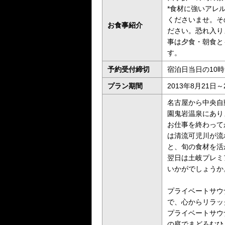
*食材に強いアレ
くださいませ。そ
お食事紹介
ださい。恐れ入り
事は夕食・朝食と
す。
予約受付締切
宿泊日当日の10
プラン期間
2013年8月21日～
名古屋から中央自
園鬼岩温泉にあり
お仕事を終わって
は清流可児川が流
と、旬の食材を活
翌日は土岐プレミ
いかがでしょうか
プライベートサウ
で、心からリラッ
プライベートサウ
の庭でまどろむひ