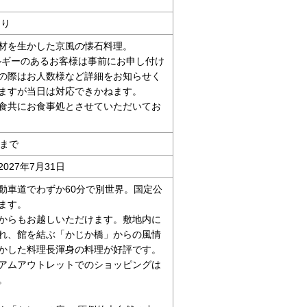
あり
材を生かした京風の懐石料理。
ルギーのあるお客様は事前にお申し付け
の際はお人数様など詳細をお知らせく
ますが当日は対応できかねます。
食共にお食事処とさせていただいてお
時まで
2027年7月31日
動車道でわずか60分で別世界。国定公
ます。
からもお越しいただけます。敷地内に
れ、館を結ぶ「かじか橋」からの風情
かした料理長渾身の料理が好評です。
アムアウトレットでのショッピングは
。