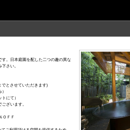
です。日本庭園を配した二つの趣の異な
み下さい。
0までとさせていただきます)
み）
ットにて）
でございます。
％ＯＦＦ
いてご利用頂ける空間を提供するため、