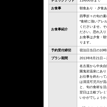
チェックアウト
11時00分まで
お食事
朝食あり ・夕食
四季折々の旬の素
*食材に強いアレ
くださいませ。そ
お食事紹介
ださい。恐れ入り
お食事は夕食・朝
ります。
予約受付締切
宿泊日当日の10
プラン期間
2013年8月21日～
名古屋から中央自
園鬼岩温泉にあり
お仕事を終わって
は清流可児川が流
と、旬の食材を活
翌日は土岐プレミ
いかがでしょうか