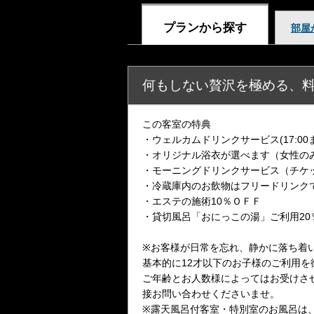
プランから探す
部屋
何もしない贅沢を極める、
この客室の特典
・ウェルカムドリンクサービス(17:0
・オリジナル浴衣が選べます（女性の
・モーニングドリンクサービス（チケ
・冷蔵庫内のお飲物はフリードリンク
・エステの施術10％ＯＦＦ
・貸切風呂「おにっこの湯」ご利用20
※お客様が日常を忘れ、静かに落ち着
基本的に12才以下のお子様のご利用
ご年齢とお人数様によってはお受けさ
接お問い合わせくださいませ。
※露天風呂付客室・特別室のお風呂は