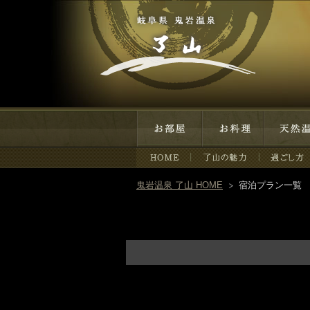
お部屋
お料理
天然温泉
鬼岩温泉 了山 HOME
宿泊プラン一覧