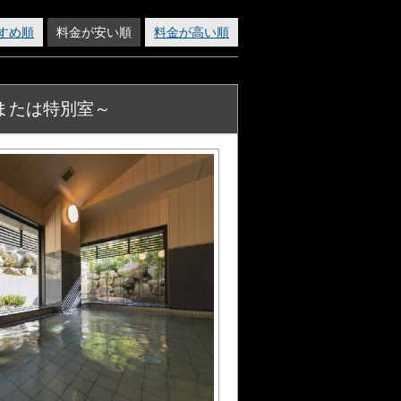
すめ順
料金が安い順
料金が高い順
または特別室～