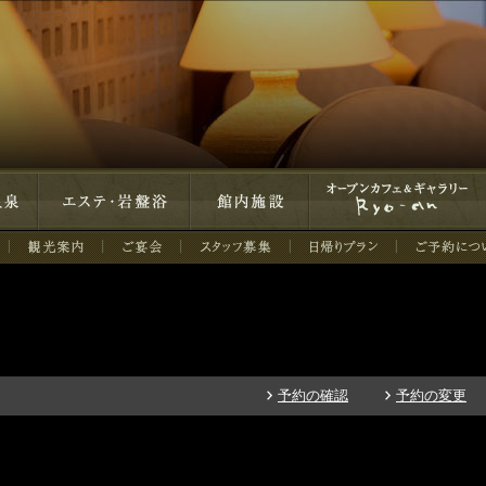
エステ・岩盤浴
館内施設
オープンカフェ＆ギャラリ
ー Ryo-an
予約の確認
予約の変更