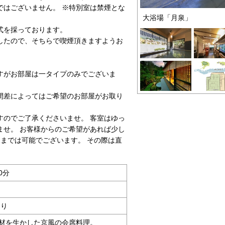
はございません。 ※特別室は禁煙とな
大浴場「月泉」
式を採っております。
たので、そちらで喫煙頂きますようお
すがお部屋は一タイプのみでございま
間差によってはご希望のお部屋がお取り
すのでご了承くださいませ。 客室はゆっ
ませ。 お客様からのご希望があれば少し
までは可能でございます。 その際は直
0分
あり
材を生かした京風の会席料理。