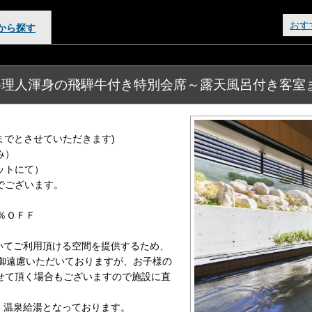
おす
から探す
料理人渾身の飛騨牛付き特別会席～露天風呂付き客室
0までとさせていただきます)
み）
ットにて）
でございます。
％ＯＦＦ
いてご利用頂ける空間を提供するため、
を御遠慮いただいておりますが、お子様の
せて頂く場合もございますので施設に直
、温泉給湯となっております。