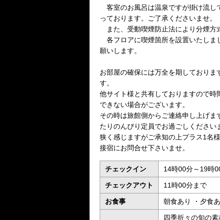
客室のお風呂は温泉ですが掛け流しで
っております。ご了承くださいませ。
また、受動喫煙防止法により分煙方
各フロアに喫煙箇所を設置いたしまし
願いします。
お部屋の確保には万全を期しておりま
す。
他サイト様と共有しておりますので時
できない場合がございます。
その時は旅館側からご連絡申し上げま
たりのんびり定員でお過ごしください
狭く感じますがご承知の上プラス1名様
接宿にお問合せ下さいませ。
チェックイン
14時00分～19時0
チェックアウト
11時00分まで
お食事
朝食あり ・夕食
四季折々の旬の素