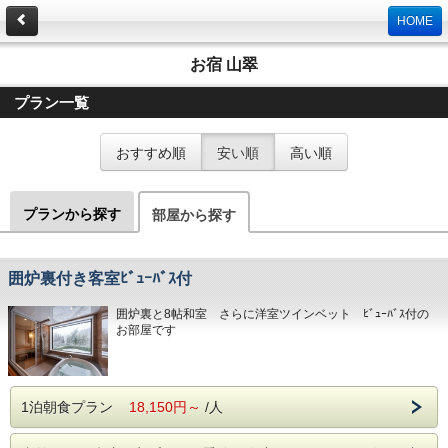
HOME
お宿 山翠
プラン一覧
おすすめ順
安い順
高い順
プランから探す
部屋から探す
囲炉裏付き客室ﾋﾞｭｰﾊﾞｽ付
囲炉裏と8帖和室 さらに洋室ツインベット ﾋﾞｭｰﾊﾞｽ付の
お部屋です
1泊朝食プラン
18,150円～
/人