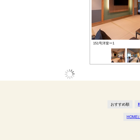
151号洋室ー1
おすすめ順
HOME