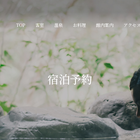
TOP
客室
温泉
お料理
館内案内
アクセ
宿泊予約