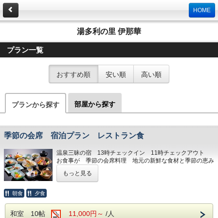
HOME
湯多利の里 伊那華
プラン一覧
おすすめ順
安い順
高い順
部屋から探す
プランから探す
季節の会席 宿泊プラン レストラン食
温泉三昧の宿 13時チェックイン 11時チェックアウト
お食事が 季節の会席料理 地元の新鮮な食材と季節の恵み
をレストランの椅子、テーブル席でお楽しみ下さい。
もっと見る
レストラン会場の窓からは眼前に阿知川の清流 遠くは南ア
ルプスがお楽しみ頂けます。
野菜の中には当館直営農園でとれた新鮮なものも利用してい
朝食
夕食
ます。
和室 10帖
11,000円～
/人