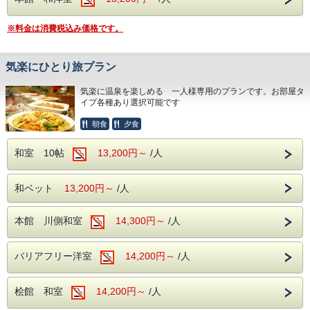
※料金は消費税込み価格です。
気楽にひとり旅プラン
気楽に温泉を楽しめる 一人様専用のプランです。お部屋タ
イプ各種あり選択可能です
朝食
夕食
和室 10帖
13,200円～
/人
和ベット
13,200円～
/人
本館 川側和室
14,300円～
/人
バリアフリー洋室
14,200円～
/人
桧館 和室
14,200円～
/人