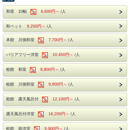
朝食は自慢の和洋バイキングでお召し上がりください（時間
は7：00～9：00終了）
和室 10帖
6,600円～
/人
：温泉大浴場は24時間（清掃時間は除く） 露天風呂は朝
5：00～23：00
：駐車場は無料です
和ベット
8,250円～
/人
＜お子様＞
小学生：大人料金の70％（朝食 寝具付）
4歳から6歳：大人の50％（朝食 寝具付）
本館 川側和室
7,700円～
/人
1歳から3歳：入館利用料 2200円（朝食付 寝具なし）
バリアフリー洋室
10,450円～
/人
桧館 和室
8,800円～
/人
桧館 川側和室
9,900円～
/人
桧館 露天風呂付
12,100円～
/人
露天風呂付洋室
16,200円～
/人
桧館 和洋室
9,900円～
/人