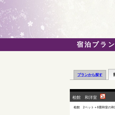
宿泊プラ
プランから探す
桧館 和洋室
桧館 2ベット＋6畳和室の和