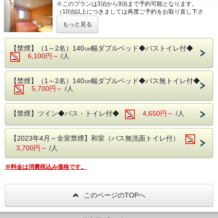
※このプランは3泊から9泊まで予約可能となります。
（10泊以上につきましては再度ご予約をお取り直し下さ
い）
もっと見る
■□■━━ここで選んで！ポイント━━■□■
●毎日
24
時まで入れる健康ランドご利用無料
【禁煙】（1～2名）140㎝幅ダブルベッド◆バストイレ付◆
しかもチェックイン当日は
13
時から利用可！
6,100円～
/人
●浴衣・バスタオル貸出無料
タオル使い放題！フロントにて何度でも交換
OK
！
●全室インターネット（
Wi-Fi
）無料
【禁煙】（1～2名）140㎝幅ダブルベッド◆バス無トイレ付◆
●全室ウォシュレット完備
5,700円～
/人
●ズボンプレッサー・アイロン・ライトスタンド・加湿器貸
出無料
●平面駐車場
200
台無料（予約不要）
【禁煙】ツイン◆バス・トイレ付◆
4,650円～
/人
●周辺飲食店充実
●
24
時間コンビニすぐ横
【2023年4月～全室禁煙】和室（バス無洗面トイレ付）
3,700円～
/人
※料金は消費税込み価格です。
このページのTOPへ