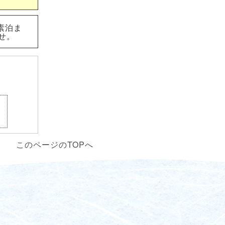
素泊ま
せ。
このページのTOPへ
せ