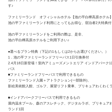
す♪
ファミリーランド オフィシャルホテル【池の平白樺高原ホテル
池の平ファミリーランド利用にとってもお得な、宿泊者2大特典付
池の平ファミリーランドをご利用の際は、是非、
池の平白樺高原ホテルをご利用下さい♪
●選べるプラン特典（下記の1もしくは2からお選びください。）
1．池の平ファミリーランドフリーパス1日引換券付
2.4月18日新登場！室内アミューズメントエリア インドアパーク
パス
■ファミリーランドフリーパスで利用できるもの
ファミリーランド入園＋アトラクション(一部除外)、
影絵美術館入館、ゴルフ、展望リフト乗車、プリキュアわくわくラ
■インドアパークフリーパスで利用できるもの
屋内温水プール、森のアスレチック、デジタルラボ、プリキュア
ランド1回