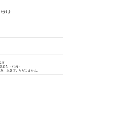
ただけま
会席
放題付（75分）
る為、お選びいただけません。