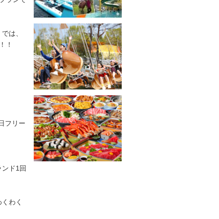
】では、
！！
1日フリー
ンド1回
わくわく