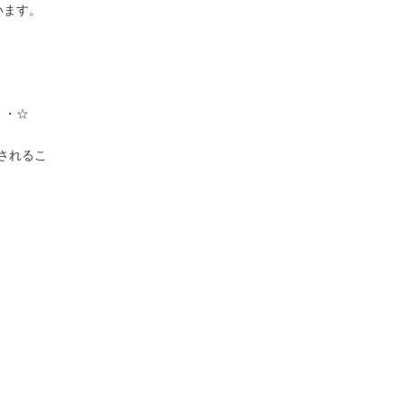
います。
・・☆
されるこ