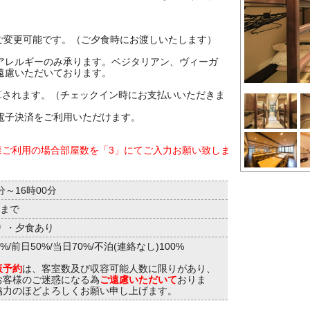
。
ご変更可能です。（ご夕食時にお渡しいたします）
アレルギーのみ承ります。ベジタリアン、ヴィーガ
遠慮いただいております。
加算されます。（チェックイン時にお支払いいただきま
電子決済をご利用いただけます。
様ご利用の場合部屋数を「3」にてご入力お願い致しま
分～16時00分
分まで
 ・夕食あり
%/前日50%/当日70%/不泊(連絡なし)100%
仮予約
は、客室数及び収容可能人数に限りがあり、
お客様のご迷惑になる為
ご遠慮いただいて
おりま
協力のほどよろしくお願い申し上げます。