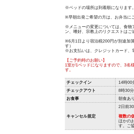
※ベッドの場所は到着順になります
※早朝出発ご希望の方は、お弁当に
※メニューの変更については、食物
ン、嗜好、宗教上のリクエストはご
※6月1日より宿泊税200円が別途
す）
※お支払いは、クレジットカード、
【ご予約時のお願い】
1室が1ベッドになりますので、3名
す。
チェックイン
14時00
チェックアウト
8時30
お食事
朝食あり
2日前30
キャンセル規定
複数の
ほかの
す。ご