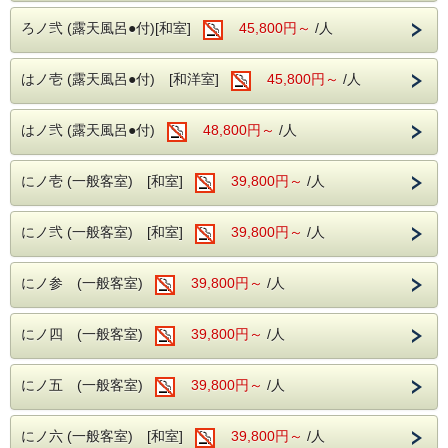
夜の旅を盛り上げる各種イベントも実施しております。
ろノ弐 (露天風呂●付)[和室]
45,800円～
/人
※荒天時(ゴンドラ運航に支障があると判断される場合を含
む)は、
中止させていただきます。
雨天・曇天時・星が見えない日は山頂のマウンテンロッジ
はノ壱 (露天風呂●付) [和洋室]
45,800円～
/人
にて
星の映像と天体にに関する神秘とロマンのトークバラエテ
ィを開催。
はノ弐 (露天風呂●付)
48,800円～
/人
【 その他のご連絡 】
にノ壱 (一般客室) [和室]
39,800円～
/人
◇ お客様ご自身にて「ヘブンスそのはら」にご移動をお願
いします。
にノ弐 (一般客室) [和室]
39,800円～
/人
※「ヘブンスそのはら」アクセス方法
①お客様の自家用車にてご移動
②ナイトツアーシャトルバスにてご移動
にノ参 (一般客室)
39,800円～
/人
※シャトルバスのご予約に関してはお客様ご自身でご予
約くださいませ。
にノ四 (一般客室)
「シャトルバスのご予約はこちらから」
39,800円～
/人
③タクシーにてご移動
にノ五 (一般客室)
39,800円～
/人
※ご予約は当館にて承れますが、混雑状
況によりご予約できない場合もございます。
にノ六 (一般客室) [和室]
39,800円～
/人