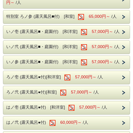
円～
/人
食材の声に耳を傾けながら丁寧に仕上げた渾身の会席です。
旬の恵みを五感で味わう、
ここでしか出会えない美食体験をどうぞご堪能ください。
特別室 ろノ参 (露天風呂■付) [和室]
65,000円～
/人
ご朝食は『癒し朝御膳』～地元食材を中心に爽やかな朝を迎
える～
※夕朝ともに食事処でのご提供（一部個室あり）
いノ壱 (露天風呂■・庭園付) [和洋室]
57,000円～
/人
お客様へ繊細に調理された料理を存分にご堪能いただき、
至福のひとときをお約束いたします。
※その他お食事内容やご不明な点がある場合はお気軽に当館
いノ弐 (露天風呂■・庭園付) [和洋室]
57,000円～
/人
にお問い合わせください。
離れ・準離れの客室には専用露天風呂を備え、
温泉と静寂に包まれた贅沢な時間をお過ごしいただけます。
いノ参 (露天風呂■・庭園付) [和洋室]
57,000円～
/人
※お飲み物代は別途頂戴いたします。
※食事・布団不要の乳児様（0歳）には施設使用料2,200円
ろノ壱 (露天風呂●付)[和洋室]
57,000円～
/人
を頂戴いたします。
※アレルギー対応をご希望の際は、ご予約時に必ずお申し出
ください（当日対応不可）。
ろノ弐 (露天風呂●付)[和室]
57,000円～
/人
※最終チェックイン：18時
～ 阿智の渓流に佇む昔懐かしい郷愁の宿 ～
はノ壱 (露天風呂●付) [和洋室]
57,000円～
/人
～ こころに思い描くふるさとの情景 ～
～ 古宿で過ごす懐かしく暖かい時間 ～
はノ弐 (露天風呂●付)
60,000円～
/人
お部屋は古民家風客室