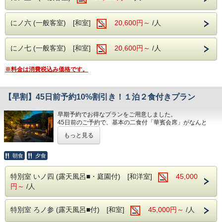
にノ六 (一般客室) [和室]
20,600円～
/人
にノ七 (一般客室) [和室]
20,600円～
/人
※料金は消費税込み価格です。
【早割】45日前予約10%割引き！１泊２食付きプラン
早期予約でお得なプランをご用意しました。
45日前のご予約で、基本の二食付「華賓会席」がなんと
10%割引です！
もっと見る
お食事の内容は通常のプランと変わりありません。
玄竹が厳選した季節のお土産もプレゼント♪
朝食
夕食
南信州の素晴らしい自然や食に触れながら、
お得なプランをお楽しみください。
特別室 いノ四 (露天風呂■・庭園付) [和洋室]
45,000
円～
/人
【注意事項】
本プランは特別なプランとなります。
特別室 ろノ参 (露天風呂■付) [和室]
45,000円～
/人
通常のキャンセル料は5日前から発生いたしますが、
このプランでは14日前よりキャンセル料をご負担いただき