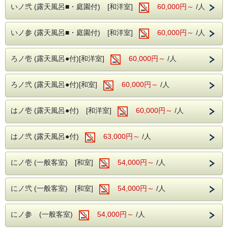
りとした時間をお過ごしいただけます。「に棟」はシャワ
いノ弐 (露天風呂■・庭園付) [和洋室]
60,000円～
/人
ー・バス付の一般客室となり、大浴場にて昼神温泉をご満喫
いただけます。
いノ参 (露天風呂■・庭園付) [和洋室]
60,000円～
/人
ご夕食・ご朝食ともにお食事処でご用意いたします。
※お飲み物代は別途頂戴いたします。
ろノ壱 (露天風呂●付)[和洋室]
60,000円～
/人
食事・布団不要の乳児のお子様につきましては、施設使用料
として0歳2,200円を別途頂戴いたします。
ろノ弐 (露天風呂●付)[和室]
60,000円～
/人
【食材アレルギーについて】
ご宿泊当日のお申し出には対応いたしかねますので、ご予約
時に必ずお申し出ください。
はノ壱 (露天風呂●付) [和洋室]
60,000円～
/人
※最終チェックインは18:00です。
はノ弐 (露天風呂●付)
63,000円～
/人
～ 阿智の渓流に佇む昔懐かしい郷愁の宿 ～
～ こころに思い描くふるさとの情景 ～
にノ壱 (一般客室) [和室]
54,000円～
/人
～ 古宿で過ごす懐かしく温もりある時間 ～
にノ弐 (一般客室) [和室]
54,000円～
/人
■玄竹の湯
・国内屈指の美肌の湯「昼神温泉」
・強アルカリ性（pH9.7）のなめらかな泉質
にノ参 (一般客室)
54,000円～
/人
・ナトリウムイオンを含み、しっとりとした湯上がり
※加温循環式を使用しております。