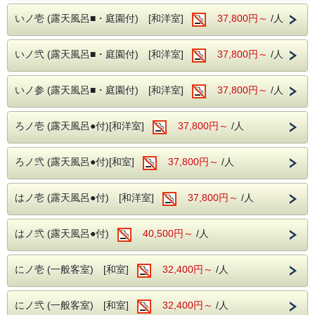
ますことを
ご了承ください。キャンセル料はご予約料金の20%となり
いノ壱 (露天風呂■・庭園付) [和洋室]
37,800円～
/人
ます。
いノ弐 (露天風呂■・庭園付) [和洋室]
37,800円～
/人
■玄竹の湯
・お肌蘇る国内屈指の極上『美肌の湯』昼神温泉。
いノ参 (露天風呂■・庭園付) [和洋室]
37,800円～
/人
・強アルカリ性泉質で素肌を磨き滑らか。
・ナトリウムイオンでしっかり保湿。
・美肌に嬉しい湯ヂカラが昼神温泉には期待できます。
ろノ壱 (露天風呂●付)[和洋室]
37,800円～
/人
※加温循環式を使用しております。
■玄竹での滞在を満喫
ろノ弐 (露天風呂●付)[和室]
37,800円～
/人
・夜はロビー併設のナイトバーでお酒や珈琲、
アイスクリームやソフトドリンクを無料で楽しめます。
※セルフ形式にて19時～22時まで利用可
・館内衛生対策もしっかりと。
はノ壱 (露天風呂●付) [和洋室]
37,800円～
/人
昼神温泉の特徴である単純硫黄温泉(低張性アルカリ性高温
はノ弐 (露天風呂●付)
40,500円～
/人
泉)を
思う存分堪能していただき、南信州の四季を感じられる山川
の幸を
にノ壱 (一般客室) [和室]
32,400円～
/人
ご満喫ください。
にノ弐 (一般客室) [和室]
32,400円～
/人