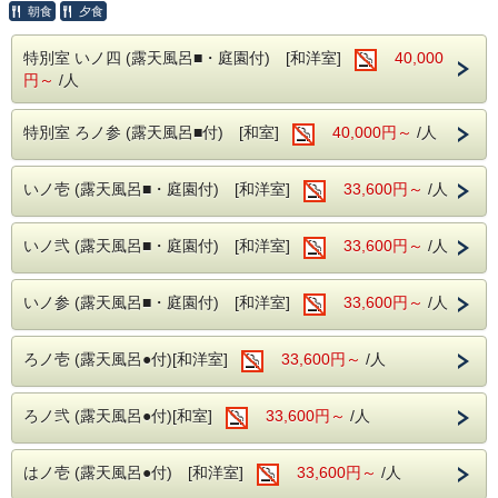
朝食
夕食
南信州の素晴らしい自然や食に触れながら、
お得なプランをお楽しみください。
特別室 いノ四 (露天風呂■・庭園付) [和洋室]
40,000
円～
/人
【注意事項】
本プランは特別なプランとなります。
通常のキャンセル料は5日前から発生いたしますが、
特別室 ろノ参 (露天風呂■付) [和室]
40,000円～
/人
このプランでは14日前よりキャンセル料をご負担いただき
ますことを
ご了承ください。キャンセル料はご予約料金の20%となり
ます。
いノ壱 (露天風呂■・庭園付) [和洋室]
33,600円～
/人
いノ弐 (露天風呂■・庭園付) [和洋室]
33,600円～
/人
■玄竹の湯
・お肌蘇る国内屈指の極上『美肌の湯』昼神温泉。
・強アルカリ性泉質で素肌を磨き滑らか。
いノ参 (露天風呂■・庭園付) [和洋室]
33,600円～
/人
・ナトリウムイオンでしっかり保湿。
・美肌に嬉しい湯ヂカラが昼神温泉には期待できます。
※加温循環式を使用しております。
ろノ壱 (露天風呂●付)[和洋室]
33,600円～
/人
■玄竹での滞在を満喫
・夜はロビー併設のナイトバーでお酒や珈琲、
ろノ弐 (露天風呂●付)[和室]
33,600円～
/人
アイスクリームやソフトドリンクを無料で楽しめます。
※セルフ形式にて19時～22時まで利用可
・館内衛生対策もしっかりと。
はノ壱 (露天風呂●付) [和洋室]
33,600円～
/人
昼神温泉の特徴である単純硫黄温泉(低張性アルカリ性高温