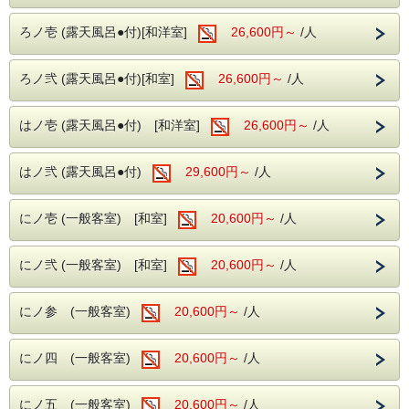
・お肌蘇る国内屈指の極上『美肌の湯』昼神温泉。
・強アルカリ性泉質で素肌を磨き滑らか。
ろノ壱 (露天風呂●付)[和洋室]
26,600円～
/人
・ナトリウムイオンでしっかり保湿。
・美肌に嬉しい湯ヂカラが昼神温泉には期待できます。
※加温循環式を使用しております。
ろノ弐 (露天風呂●付)[和室]
26,600円～
/人
■玄竹での滞在を満喫
・夜はロビー併設のナイトバーでお酒や珈琲、
はノ壱 (露天風呂●付) [和洋室]
アイスクリームやソフトドリンクを無料で楽しめます。
26,600円～
/人
※セルフ形式にて19時～22時まで利用可
・館内衛生対策もしっかりと。
はノ弐 (露天風呂●付)
29,600円～
/人
昼神温泉の特徴である単純硫黄温泉(低張性アルカリ性高温
泉)を思う存分堪能していただき、
南信州の四季を感じられる山川の幸をご満喫ください。
にノ壱 (一般客室) [和室]
20,600円～
/人
にノ弐 (一般客室) [和室]
20,600円～
/人
にノ参 (一般客室)
20,600円～
/人
にノ四 (一般客室)
20,600円～
/人
にノ五 (一般客室)
20,600円～
/人