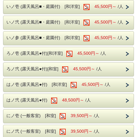
■お部屋
■ お食事は総料理長「河田信也」が
美肌の湯を愉しめる温泉露天風呂付き古民家風客室（い棟・
いノ壱 (露天風呂■・庭園付) [和洋室]
45,500円～
/人
伝統技法に新たな息吹を込めた真心の料理
ろ棟・は棟）と、
落ち着いた趣きの二階和室二間の一般客室（に棟）をご用
をご用意
意。
いノ弐 (露天風呂■・庭園付) [和洋室]
45,500円～
/人
ご旅行のスタイルや目的に合わせて、お好みのお部屋でお寛
ぎください。
いノ参 (露天風呂■・庭園付) [和洋室]
45,500円～
/人
■玄竹の湯
■お食事
河田総料理長が腕をふるう『華賓会席』を、季節の移ろいと
・お肌蘇る国内屈指の極上『美肌の湯』昼神
共に味わう至福のひととき
ろノ壱 (露天風呂●付)[和洋室]
45,500円～
/人
温泉。
■玄竹の湯
・強アルカリ性泉質で素肌を磨き滑らか。
強アルカリ性の「美肌の湯」昼神温泉で、素肌なめらか＆し
・ナトリウムイオンでしっかり保湿。
ろノ弐 (露天風呂●付)[和室]
45,500円～
/人
っかり保湿
※加温循環式を使用しております
・美肌に嬉しい湯ヂカラが昼神温泉には期待
できます。
はノ壱 (露天風呂●付) [和洋室]
45,500円～
/人
■滞在を彩るおもてなし
・ご夕食後はロビー併設のナイトバーにて、お酒・珈琲・ソ
※加温循環式を使用しております。
フトドリンクを無料で（セルフ形式／24時まで）
・お部屋の冷蔵庫にウェルカムドリンクと郷土菓子をご用意
はノ弐 (露天風呂●付)
48,500円～
/人
・館内衛生対策も万全で安心
■玄竹での滞在を満喫
・夜はロビー併設のナイトバーでお酒や珈
昼神温泉の単純硫黄泉と、南信州の四季を映す山川の幸に癒
にノ壱 (一般客室) [和室]
39,500円～
/人
される特別な夜を―
琲、
古き良き時代の趣きと、やさしいおもてなしでお迎えいたし
アイスクリームやソフトドリンクを無料で
ます。
にノ弐 (一般客室) [和室]
39,500円～
/人
楽しめます。