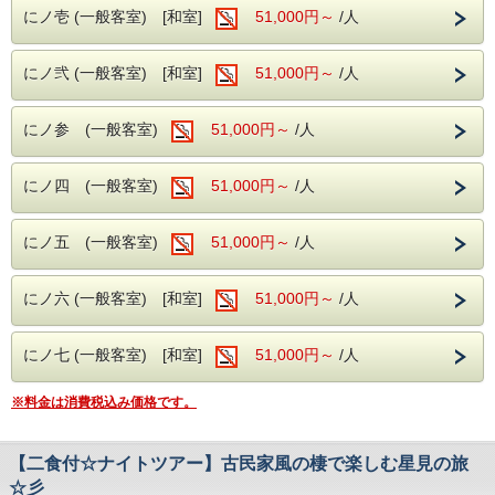
お食事は「河田総料理長」の『玄竹特選会席』
にノ壱 (一般客室) [和室]
51,000円～
/人
■玄竹の湯
・お肌蘇る国内屈指の極上『美肌の湯』昼神温泉。
にノ弐 (一般客室) [和室]
51,000円～
/人
・強アルカリ性泉質で素肌を磨き滑らか。
・ナトリウムイオンでしっかり保湿。
・美肌に嬉しい湯ヂカラが昼神温泉には期待できます。
にノ参 (一般客室)
51,000円～
/人
※加温循環式を使用しております。
■玄竹での滞在を満喫
にノ四 (一般客室)
・夜はロビー併設のナイトバーでお酒や珈琲、
51,000円～
/人
アイスクリームやソフトドリンクを無料で楽しめます。
※セルフ形式にて19時～22時まで利用可
・館内衛生対策もしっかりと。
にノ五 (一般客室)
51,000円～
/人
昼神温泉の特徴である単純硫黄温泉(低張性アルカリ性高温
泉)を 思う存分堪能していただき、南信州の四季を感じられ
にノ六 (一般客室) [和室]
51,000円～
/人
る山川の幸を ご満喫ください。
にノ七 (一般客室) [和室]
51,000円～
/人
※料金は消費税込み価格です。
【二食付☆ナイトツアー】古民家風の棲で楽しむ星見の旅
☆彡