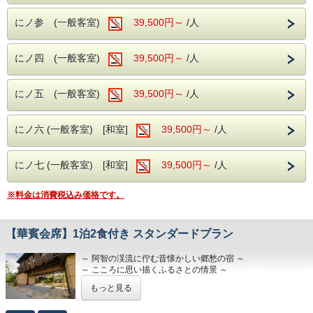
※セルフ形式にて19時～22時まで利用可
にノ参 (一般客室)
39,500円～
/人
・館内衛生対策もしっかりと。
にノ四 (一般客室)
39,500円～
/人
昼神温泉の特徴である単純硫黄温泉(低張性
アルカリ性高温泉)を
にノ五 (一般客室)
39,500円～
/人
思う存分堪能していただき、南信州の四季を
感じられる山川の幸を
ご満喫ください。
にノ六 (一般客室) [和室]
39,500円～
/人
にノ七 (一般客室) [和室]
39,500円～
/人
※料金は消費税込み価格です。
【華賓会席】1泊2食付き スタンダードプラン
～ 阿智の渓流に佇む昔懐かしい郷愁の宿 ～
～ こころに思い描くふるさとの情景 ～
～ 古宿で過ごす懐かしく暖かい時間 ～
もっと見る
玄竹の魅力が詰まった2食付きのスタンダードプランになり