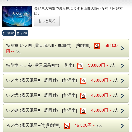
長野県の南端で岐阜県に接する山間の静かな村「阿智村」
は、
環境省が実施している全国星空継続観測で、
もっと見る
「星が最も輝いて見える場所」の第１位(平成18年)に認定さ
れた
日本一の星空の里です。
朝食
夕食
心地よい温泉、美しい自然が残る「星の村」で満天の星空を
お楽しみ下さい。
特別室 いノ四 (露天風呂■・庭園付) [和洋室]
58,800
円～
/人
【 プラン特典 】
特別室 ろノ参 (露天風呂■付) [和室]
53,800円～
/人
★ 『天空の楽園 日本一の星空ナイトツアー』ゴンドラチ
ケット
★ レジャーマットをお貸出
いノ壱 (露天風呂■・庭園付) [和洋室]
45,800円～
/人
チェックイン後、早めのご夕食を召し上がっていただき
☆いざ！ヘブンスそのはらへ！！☆
いノ弐 (露天風呂■・庭園付) [和洋室]
45,800円～
/人
ゴンドラに乗り「天空の楽園」(標高1,400m)へ
街の光が届かない山頂では手が届きそうな無数の星々が輝き
ます。
いノ参 (露天風呂■・庭園付) [和洋室]
45,800円～
/人
満天の星空の下ガイドによる天体に関する解説や、
神話の物語のオリジナル映像の放映が行われます。
期間中は、場内いっぱいに天体望遠鏡を並べた天体観測イベ
ろノ壱 (露天風呂●付)[和洋室]
45,800円～
/人
ントや
大人気の星のお兄さんの爆笑スターライトショーなど