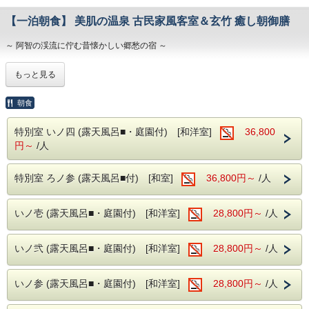
泉郷（高速バス停）
＜送迎可能時間＞
【一泊朝食】 美肌の温泉 古民家風客室＆玄竹 癒し朝御膳
10:00～15:00
※時間外の送迎をご希望の方はご相談ください。
～ 阿智の渓流に佇む昔懐かしい郷愁の宿 ～
※満枠の際はご希望に添えない場合がございますことをご了
承くださいませ。
～ こころに思い描くふるさとの情景 ～
もっと見る
「名古屋方面のお客様はこちらから」
～ 古宿で過ごす懐かしく暖かいノスタルジー ～
「東京方面のお客様はこちらから」
「大阪方面のお客様はこちらから」
朝食
特別室 いノ四 (露天風呂■・庭園付) [和洋室]
36,800
■玄竹の湯
・お肌蘇る国内屈指の極上『美肌の湯』昼神温泉。
円～
/人
・強アルカリ性泉質で素肌を磨き滑らか。
・ナトリウムイオンでしっかり保湿。
特別室 ろノ参 (露天風呂■付) [和室]
36,800円～
/人
・美肌に嬉しい湯ヂカラが昼神温泉には期待できます。
※加温循環式を使用しております。
■玄竹での滞在を満喫
いノ壱 (露天風呂■・庭園付) [和洋室]
28,800円～
/人
・夜はロビー併設のナイトバーでお酒や珈琲、
アイスクリームやソフトドリンクを無料で楽しめます。
※セルフ形式にて19時～22時まで利用可
いノ弐 (露天風呂■・庭園付) [和洋室]
28,800円～
/人
・館内衛生対策もしっかりと。
昼神温泉の特徴である単純硫黄温泉(低張性アルカリ性高温泉)を思う存分堪能し
いノ参 (露天風呂■・庭園付) [和洋室]
28,800円～
/人
ていただき、
南信州の四季を感じられる山川の風情を満喫してください。