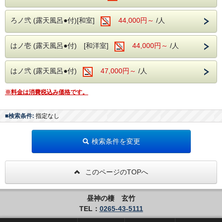
アニメのキャラクターなどになりたい
時速80kmで走れるようになりたい
ろノ弐 (露天風呂●付)[和室]
44,000円～
/人
今日から阿智村の村長になりたい
など
はノ壱 (露天風呂●付) [和洋室]
44,000円～
/人
（詳細は昼神観光局HPをご覧ください）
「日本一の星空 阿智村 七夕まつり」特設ページ
はノ弐 (露天風呂●付)
47,000円～
/人
※料金は消費税込み価格です。
■お食事は【華賓会席】
■検索条件:
指定なし
■玄竹の湯
・お肌蘇る国内屈指の極上『美肌の湯』昼神温泉。
検索条件を変更
・強アルカリ性泉質で素肌を磨き滑らか。
・ナトリウムイオンでしっかり保湿。
・美肌に嬉しい湯ヂカラが昼神温泉には期待できます。
このページのTOPへ
昼神の棲 玄竹
■玄竹での滞在を満喫
TEL：
0265-43-5111
・夜はロビー併設のナイトバーでお酒や珈琲、