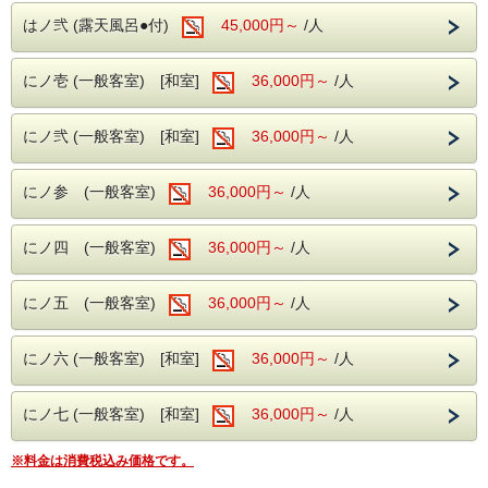
≪肌に嬉しい湯ヂカラが昼神温泉にはございます≫
・肌蘇る国内屈指の極上『美肌の湯』昼神温泉（PH9.7）
はノ弐 (露天風呂●付)
45,000円～
/人
・強アルカリ性泉質で素肌を磨き滑らか
※加温循環式を使用しております。
にノ壱 (一般客室) [和室]
36,000円～
/人
【館内施設】
大正浪漫の趣が漂うロビーには、重厚な木製家具や繊細な調
度品が並び、
にノ弐 (一般客室) [和室]
36,000円～
/人
どこか懐かしい温もりが感じられます。大きな窓辺の席から
は中庭が望め、
四季折々の景色を眺めながら、ゆったりとした時間をお過ご
にノ参 (一般客室)
36,000円～
/人
しいただけます。
夕食後には、隣接するナイトバーで上質な一杯を楽しんだ
り、
にノ四 (一般客室)
静かなロビーで余韻に浸ったりと、心ほどける大人のくつろ
36,000円～
/人
ぎをお楽しみください。
■送迎サービスについて
にノ五 (一般客室)
36,000円～
/人
※最寄りの送迎可能場所まではお客様ご自身でご移動お願い
いたします※
にノ六 (一般客室) [和室]
36,000円～
/人
東京・名古屋・大阪などから高速バスまたは電車をご利用の
お客様につきましては、
にノ七 (一般客室) [和室]
36,000円～
/人
以下の場所まで送迎サービスをしております。（要事前予約
宿泊日3日前まで）
＜送迎可能場所＞
※料金は消費税込み価格です。
飯田駅 伊賀良（高速バス停） 阿智PA（上下） 昼神温