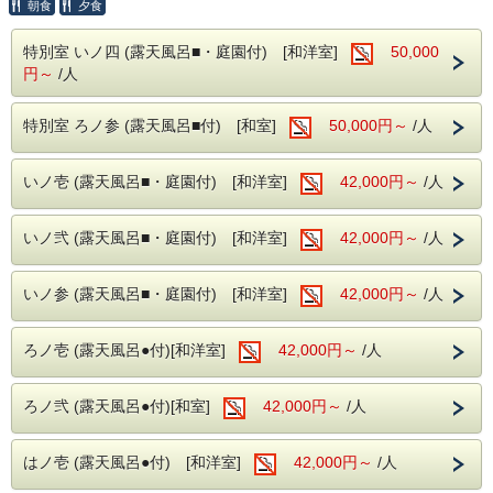
ます。
朝食
夕食
【客室】
特別室 いノ四 (露天風呂■・庭園付) [和洋室]
50,000
・1階の「い・ろ・は」の各客室には、全室露天風呂付でプ
円～
/人
ライベート感たっぷり贅沢に
・2階の「に」の各客室は、昔ながらの懐かしい雰囲気の和
室を2間以上でのんびりと
特別室 ろノ参 (露天風呂■付) [和室]
50,000円～
/人
【食事】
・夕食
『華賓会席』～季節の美しさを表現し旬の素材を活かした贅
沢な創作和食～
いノ壱 (露天風呂■・庭園付) [和洋室]
42,000円～
/人
・朝食
『癒し朝御膳』～地元食材を中心に爽やかな朝を迎える～
※夕朝ともに食事処でのご提供（一部個室あり）
いノ弐 (露天風呂■・庭園付) [和洋室]
42,000円～
/人
お客様へ繊細に調理された料理を存分にご堪能いただき、
至福のひとときをお約束いたします。
※その他お食事内容やご不明な点がある場合はお気軽に当館
いノ参 (露天風呂■・庭園付) [和洋室]
42,000円～
/人
にお問い合わせください。
※※食材アレルギーの対応について※※
ろノ壱 (露天風呂●付)[和洋室]
42,000円～
/人
ご宿泊当日にお申し出の場合はご対応出来かねますので、
お手数ですがご予約時に必ずお申し出ください。
ろノ弐 (露天風呂●付)[和室]
42,000円～
/人
※お飲み物代は別途料金発生いたします。
※食事・布団不要な乳児様がおられる場合（0歳2,200円が
別途必要です）
はノ壱 (露天風呂●付) [和洋室]
42,000円～
/人
【玄竹の湯】