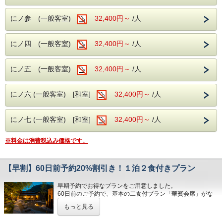
にノ参 (一般客室)
32,400円～
/人
にノ四 (一般客室)
32,400円～
/人
にノ五 (一般客室)
32,400円～
/人
にノ六 (一般客室) [和室]
32,400円～
/人
にノ七 (一般客室) [和室]
32,400円～
/人
※料金は消費税込み価格です。
【早割】60日前予約20%割引き！１泊２食付きプラン
早期予約でお得なプランをご用意しました。
60日前のご予約で、基本の二食付プラン「華賓会席」がな
んと20%割引です！
もっと見る
お食事の内容は通常のプランと変わりありません。
玄竹が厳選した季節のお土産もプレゼント♪