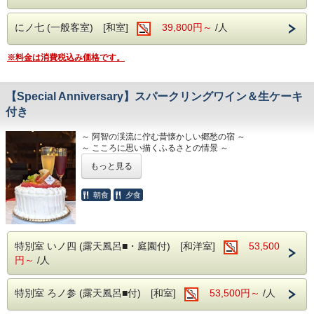
◇ 予約受付後、ナイトツアーの予約を当館に
にノ七 (一般客室) [和室]
39,800円～
/人
て行います。
そのため、ナイトツアーの定員に達してい
※料金は消費税込み価格です。
た場合は、
ご予約キャンセルの確認をお電話にてさせ
【Special Anniversary】スパークリングワイン＆生ケーキ
ていただきます。
付き
◇ 当日ツアーへの参加を中止される場合は、
19時までにフロントへお知らせください
～ 阿智の渓流に佇む昔懐かしい郷愁の宿 ～
～ こころに思い描くふるさとの情景 ～
ませ。
～ 古宿で過ごす懐かしく暖かい時間 ～
もっと見る
当館よりキャンセル手続きを行い、
大切な記念日を玄竹で。特別プランならではの心尽くしのお
ご宿泊料よりチケット分を引かせていただ
もてなしで、思い出に残る一日をお過ごしください。
朝食
夕食
きます。
■プラン特典
特別室 いノ四 (露天風呂■・庭園付) [和洋室]
53,500
・乾杯用スパークリングワイン（グラス）※アルコールや炭
円～
/人
酸が苦手な方は変更可
■ お部屋は古民家風客室
・地元パティシエによる特製生ケーキ（4号）※メッセージ
承ります、要望欄にお書きください／5号以上は別途料金
特別室 ろノ参 (露天風呂■付) [和室]
53,500円～
/人
・信州らしい地元のお土産をご用意