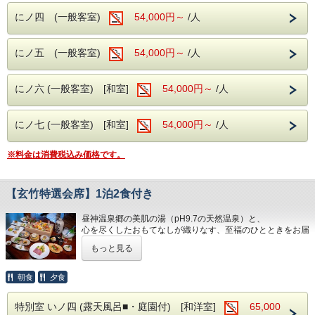
にノ四 (一般客室)
■玄竹での滞在を満喫
54,000円～
/人
・ロビー併設のナイトバーでは、お酒・珈琲・ソフトドリン
ク・アイスクリームを無料でお楽しみいただけます。（セル
フサービス／19:00～24:00）
にノ五 (一般客室)
54,000円～
/人
秋にしか出会えない松茸の香りと、昼神温泉の美肌の湯。季
節の贅沢をぜひ玄竹でお楽しみください。
にノ六 (一般客室) [和室]
54,000円～
/人
にノ七 (一般客室) [和室]
54,000円～
/人
※料金は消費税込み価格です。
【玄竹特選会席】1泊2食付き
昼神温泉郷の美肌の湯（pH9.7の天然温泉）と、
心を尽くしたおもてなしが織りなす、至福のひとときをお届
けします。
もっと見る
本プランでお召し上がりいただくのは、選び抜かれた旬の食
材に、
朝食
夕食
伝統の技法と新たな感性を重ねた『玄竹特選会席』。
特別室 いノ四 (露天風呂■・庭園付) [和洋室]
65,000
当館総料理長「河田信也」が一品一品に真心を込め、