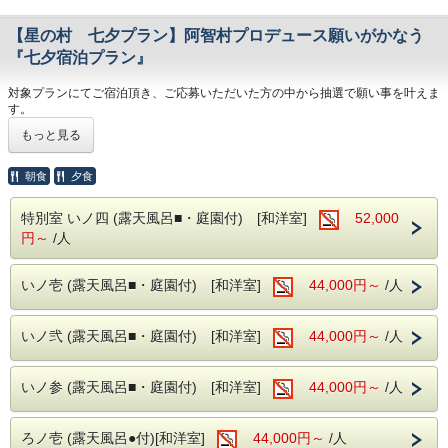
【星の村 七夕プラン】阿智村プロデュース願いがかなう
『七夕宿泊プラン』
対象プランにてご宿泊頂き、ご応募いただいた方の中から抽選で願い事を叶えま
す。
【プラン特典】
もっと見る
・ 抽選で三名様に阿智村があなたの願いをかなえます
・ ご夕食時ワンドリンクサービス付
朝食
夕食
※叶う願いは厳正な選考により決めさせていただきます。
※本イベントは阿智☆昼神観光局主催で行われます。
特別室 いノ四 (露天風呂■・庭園付) [和洋室]
52,000
選考の対象は、昼神温泉の各施設にて対象のプランでご宿泊された全員の方と
なります。
円～
/人
※実現可能な例
いノ壱 (露天風呂■・庭園付) [和洋室]
44,000円～
/人
お腹いっぱい〇〇が食べたい
〇〇に会うための旅費が欲しい
天体望遠鏡が欲しい
昼神温泉の旅館に一か月滞在したい
いノ弐 (露天風呂■・庭園付) [和洋室]
44,000円～
/人
阿智村の星空をひとりじめしたい
星に名前を付けたい
など
いノ参 (露天風呂■・庭園付) [和洋室]
44,000円～
/人
※実現不可能な例
過去に戻りたい
ろノ壱 (露天風呂●付)[和洋室]
44,000円～
/人
火星に引っ越したい