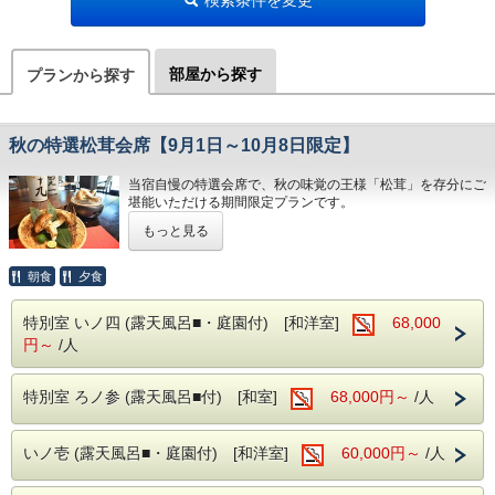
部屋から探す
プランから探す
秋の特選松茸会席【9月1日～10月8日限定】
当宿自慢の特選会席で、秋の味覚の王様「松茸」を存分にご
堪能いただける期間限定プランです。
もっと見る
芳醇な香りと奥深い旨みを持つ松茸を贅沢に使用し、料理長
が旬の食材とともに丹精込めて仕上げる特選会席をご用意い
たしました。秋だからこそ味わえる、この時期だけの贅沢な
朝食
夕食
味覚を心ゆくまでお楽しみください。
特別室 いノ四 (露天風呂■・庭園付) [和洋室]
68,000
【販売期間】
円～
/人
2026年9月1日～2026年10月8日
※仕入れ状況により、お料理内容が一部変更となる場合がご
特別室 ろノ参 (露天風呂■付) [和室]
68,000円～
/人
ざいます。あらかじめご了承ください。
ご宿泊では、昼神温泉郷の天然温泉「美肌の湯」（pH9.7）
もお楽しみいただけます。
いノ壱 (露天風呂■・庭園付) [和洋室]
60,000円～
/人
客室「い棟・ろ棟・は棟」には専用露天風呂を備え、ゆった