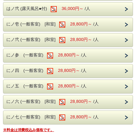
泉)を
思う存分堪能していただき、南信州の四季を感じられる山川
はノ弐 (露天風呂●付)
36,000円～
/人
の幸を
ご満喫ください。
にノ壱 (一般客室) [和室]
28,800円～
/人
にノ弐 (一般客室) [和室]
28,800円～
/人
にノ参 (一般客室)
28,800円～
/人
にノ四 (一般客室)
28,800円～
/人
にノ五 (一般客室)
28,800円～
/人
にノ六 (一般客室) [和室]
28,800円～
/人
にノ七 (一般客室) [和室]
28,800円～
/人
※料金は消費税込み価格です。