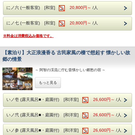
にノ六 (一般客室) [和室]
20,800円～
/人
にノ七 (一般客室) [和室]
20,800円～
/人
※料金は消費税込み価格です。
【素泊り】大正浪漫香る 古民家風の棲で想起す 懐かしい故
郷の情景
～ 阿智の渓流に佇む昔懐かしい郷愁の宿 ～
～ こころに思い描くふるさとの情景 ～
もっと見る
～ 古宿で過ごす懐かしく暖かい時間 ～
いノ壱 (露天風呂■・庭園付) [和洋室]
26,600円～
/人
※本プランは夕朝食の付かない素泊まりプランとなります。
いノ弐 (露天風呂■・庭園付) [和洋室]
26,600円～
/人
いノ参 (露天風呂■・庭園付) [和洋室]
26,600円～
/人
■玄竹の湯