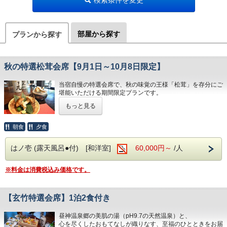
部屋から探す
プランから探す
秋の特選松茸会席【9月1日～10月8日限定】
当宿自慢の特選会席で、秋の味覚の王様「松茸」を存分にご
堪能いただける期間限定プランです。
もっと見る
芳醇な香りと奥深い旨みを持つ松茸を贅沢に使用し、料理長
が旬の食材とともに丹精込めて仕上げる特選会席をご用意い
たしました。秋だからこそ味わえる、この時期だけの贅沢な
朝食
夕食
味覚を心ゆくまでお楽しみください。
はノ壱 (露天風呂●付) [和洋室]
60,000円～
/人
【販売期間】
2026年9月1日～2026年10月8日
※料金は消費税込み価格です。
※仕入れ状況により、お料理内容が一部変更となる場合がご
ざいます。あらかじめご了承ください。
【玄竹特選会席】1泊2食付き
ご宿泊では、昼神温泉郷の天然温泉「美肌の湯」（pH9.7）
もお楽しみいただけます。
昼神温泉郷の美肌の湯（pH9.7の天然温泉）と、
客室「い棟・ろ棟・は棟」には専用露天風呂を備え、ゆった
心を尽くしたおもてなしが織りなす、至福のひとときをお届