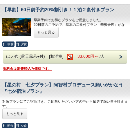
通常のキャンセル料は5日前から発生いたしますが、
・ナトリウムイオンでしっかり保湿。
泉)を思う存分堪能していただき、
泉郷（高速バス停）
このプランでは14日前よりキャンセル料をご負担いただき
南信州の四季を感じられる山川の幸をご満喫ください。
・美肌に嬉しい湯ヂカラが昼神温泉には期待
＜送迎可能時間＞
【早割】60日前予約20%割引き！１泊２食付きプラン
ますことを
10:00～15:00
ご了承ください。キャンセル料はご予約料金の20%となり
できます。
※時間外の送迎をご希望の方はご相談ください。
ます。
早期予約でお得なプランをご用意しました。
※加温循環式を使用しております。
※満枠の際はご希望に添えない場合がございますことをご了
60日前のご予約で、基本の二食付プラン「華賓会席」がな
承くださいませ。
んと20%割引です！
もっと見る
お食事の内容は通常のプランと変わりありません。
■玄竹での滞在を満喫
「名古屋方面のお客様はこちらから」
■玄竹の湯
玄竹が厳選した季節のお土産もプレゼント♪
「東京方面のお客様はこちらから」
・お肌蘇る国内屈指の極上『美肌の湯』昼神温泉。
・夜はロビー併設のナイトバーでお酒や珈
朝食
夕食
「大阪方面のお客様はこちらから」
・強アルカリ性泉質で素肌を磨き滑らか。
南信州の素晴らしい自然や食に触れながら、
琲、
・ナトリウムイオンでしっかり保湿。
お得なプランをお楽しみください。
はノ壱 (露天風呂●付) [和洋室]
33,600円～
/人
・美肌に嬉しい湯ヂカラが昼神温泉には期待できます。
アイスクリームやソフトドリンクを無料で
※加温循環式を使用しております。
【注意事項】
楽しめます。
本プランは特別なプランとなります。
※料金は消費税込み価格です。
■玄竹での滞在を満喫
通常のキャンセル料は5日前から発生いたしますが、
※セルフ形式にて19時～22時まで利用可
・夜はロビー併設のナイトバーでお酒や珈琲、
このプランでは14日前よりキャンセル料をご負担いただき
・館内衛生対策もしっかりと。
アイスクリームやソフトドリンクを無料で楽しめます。
ますことを
※セルフ形式にて19時～22時まで利用可
【星の村 七夕プラン】阿智村プロデュース願いがかなう
ご了承ください。キャンセル料はご予約料金の20%となり
・館内衛生対策もしっかりと。
ます。
『七夕宿泊プラン』
昼神温泉の特徴である単純硫黄温泉(低張性
アルカリ性高温泉)を
対象プランにてご宿泊頂き、ご応募いただいた方の中から抽選で願い事を叶えま
昼神温泉の特徴である単純硫黄温泉(低張性アルカリ性高温
思う存分堪能していただき、南信州の四季を
す。
泉)を
■玄竹の湯
【プラン特典】
思う存分堪能していただき、南信州の四季を感じられる山川
・お肌蘇る国内屈指の極上『美肌の湯』昼神温泉。
感じられる山川の幸を
もっと見る
・ 抽選で三名様に阿智村があなたの願いをかなえます
の幸を
・強アルカリ性泉質で素肌を磨き滑らか。
ご満喫ください。
・ ご夕食時ワンドリンクサービス付
ご満喫ください。
・ナトリウムイオンでしっかり保湿。
朝食
夕食
・美肌に嬉しい湯ヂカラが昼神温泉には期待できます。
※叶う願いは厳正な選考により決めさせていただきます。