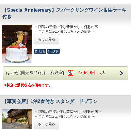
★ 『天空の楽園 日本一の星空ナイトツアー』ゴンドラチ
ケット
■玄竹での滞在を満喫
～ 阿智の渓流に佇む昔懐かしい郷愁の宿 ～
【Special Anniversary】スパークリングワイン＆生ケーキ
・ロビー併設のナイトバーでは、お酒・珈琲・ソフトドリン
～ こころに思い描くふるさとの情景 ～
★ レジャーマットをお貸出
付き
ク・アイスクリームを無料でお楽しみいただけます。（セル
～ 古宿で過ごす懐かしく暖かい時間 ～
フサービス／19:00～24:00）
チェックイン後、早めのご夕食を召し上がっていただき
お部屋は古民家風客室
～ 阿智の渓流に佇む昔懐かしい郷愁の宿 ～
☆いざ！ヘブンスそのはらへ！！☆
秋にしか出会えない松茸の香りと、昼神温泉の美肌の湯。季
～ こころに思い描くふるさとの情景 ～
ゴンドラに乗り「天空の楽園」(標高1,400m)へ
節の贅沢をぜひ玄竹でお楽しみください。
お食事は「河田総料理長」の『玄竹特選会席』
～ 古宿で過ごす懐かしく暖かい時間 ～
街の光が届かない山頂では手が届きそうな無数の星々が輝き
もっと見る
ます。
■玄竹の湯
大切な記念日を玄竹で。特別プランならではの心尽くしのお
満天の星空の下ガイドによる天体に関する解説や、
・お肌蘇る国内屈指の極上『美肌の湯』昼神温泉。
もてなしで、思い出に残る一日をお過ごしください。
朝食
夕食
神話の物語のオリジナル映像の放映が行われます。
・強アルカリ性泉質で素肌を磨き滑らか。
期間中は、場内いっぱいに天体望遠鏡を並べた天体観測イベ
・ナトリウムイオンでしっかり保湿。
ントや
・美肌に嬉しい湯ヂカラが昼神温泉には期待できます。
大人気の星のお兄さんの爆笑スターライトショーなど
※加温循環式を使用しております。
■プラン特典
夜の旅を盛り上げる各種イベントも実施しております。
はノ壱 (露天風呂●付) [和洋室]
45,500円～
/人
・乾杯用スパークリングワイン（グラス）※アルコールや炭
※荒天時(ゴンドラ運航に支障があると判断される場合を含
■玄竹での滞在を満喫
酸が苦手な方は変更可
む)は、
・夜はロビー併設のナイトバーでお酒や珈琲、
・地元パティシエによる特製生ケーキ（4号）※メッセージ
※料金は消費税込み価格です。
中止させていただきます。
アイスクリームやソフトドリンクを無料で楽しめます。
承ります、要望欄にお書きください／5号以上は別途料金
雨天・曇天時・星が見えない日は山頂のマウンテンロッジ
※セルフ形式にて19時～22時まで利用可
・信州らしい地元のお土産をご用意
にて
・館内衛生対策もしっかりと。
星の映像と天体にに関する神秘とロマンのトークバラエテ
【華賓会席】1泊2食付き スタンダードプラン
■お部屋
ィを開催。
昼神温泉の特徴である単純硫黄温泉(低張性アルカリ性高温
美肌の湯を愉しめる温泉露天風呂付き古民家風客室（い棟・
泉)を 思う存分堪能していただき、南信州の四季を感じられ
ろ棟・は棟）と、
～ 阿智の渓流に佇む昔懐かしい郷愁の宿 ～
る山川の幸を ご満喫ください。
落ち着いた趣きの二階和室二間の一般客室（に棟）をご用
～ こころに思い描くふるさとの情景 ～
【 その他のご連絡 】
意。
～ 古宿で過ごす懐かしく暖かい時間 ～
もっと見る
ご旅行のスタイルや目的に合わせて、お好みのお部屋でお寛
◇ お客様ご自身にて「ヘブンスそのはら」にご移動をお願
ぎください。
玄竹の魅力が詰まった2食付きのスタンダードプランになり