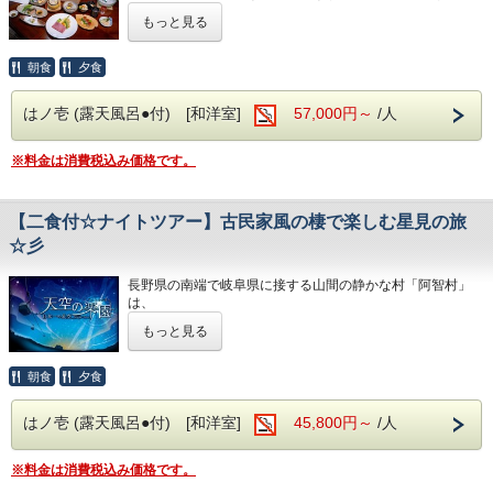
りとした時間をお過ごしいただけます。「に棟」はシャワ
けします。
もっと見る
ー・バス付の一般客室となり、大浴場にて昼神温泉をご満喫
いただけます。
本プランでお召し上がりいただくのは、選び抜かれた旬の食
材に、
朝食
夕食
ご夕食・ご朝食ともにお食事処でご用意いたします。
伝統の技法と新たな感性を重ねた『玄竹特選会席』。
はノ壱 (露天風呂●付) [和洋室]
57,000円～
/人
※お飲み物代は別途頂戴いたします。
当館総料理長「河田信也」が一品一品に真心を込め、
食材の声に耳を傾けながら丁寧に仕上げた渾身の会席です。
食事・布団不要の乳児のお子様につきましては、施設使用料
旬の恵みを五感で味わう、
※料金は消費税込み価格です。
として0歳2,200円を別途頂戴いたします。
ここでしか出会えない美食体験をどうぞご堪能ください。
【食材アレルギーについて】
ご朝食は『癒し朝御膳』～地元食材を中心に爽やかな朝を迎
ご宿泊当日のお申し出には対応いたしかねますので、ご予約
【二食付☆ナイトツアー】古民家風の棲で楽しむ星見の旅
える～
時に必ずお申し出ください。
※夕朝ともに食事処でのご提供（一部個室あり）
☆彡
お客様へ繊細に調理された料理を存分にご堪能いただき、
※最終チェックインは18:00です。
至福のひとときをお約束いたします。
長野県の南端で岐阜県に接する山間の静かな村「阿智村」
※その他お食事内容やご不明な点がある場合はお気軽に当館
は、
～ 阿智の渓流に佇む昔懐かしい郷愁の宿 ～
にお問い合わせください。
環境省が実施している全国星空継続観測で、
離れ・準離れの客室には専用露天風呂を備え、
もっと見る
「星が最も輝いて見える場所」の第１位(平成18年)に認定さ
～ こころに思い描くふるさとの情景 ～
温泉と静寂に包まれた贅沢な時間をお過ごしいただけます。
れた
日本一の星空の里です。
朝食
夕食
～ 古宿で過ごす懐かしく温もりある時間 ～
※お飲み物代は別途頂戴いたします。
心地よい温泉、美しい自然が残る「星の村」で満天の星空を
※食事・布団不要の乳児様（0歳）には施設使用料2,200円
お楽しみ下さい。
■玄竹の湯
を頂戴いたします。
はノ壱 (露天風呂●付) [和洋室]
45,800円～
/人
・国内屈指の美肌の湯「昼神温泉」
※アレルギー対応をご希望の際は、ご予約時に必ずお申し出
・強アルカリ性（pH9.7）のなめらかな泉質
ください（当日対応不可）。
【 プラン特典 】
・ナトリウムイオンを含み、しっとりとした湯上がり
※最終チェックイン：18時
※料金は消費税込み価格です。
※加温循環式を使用しております。