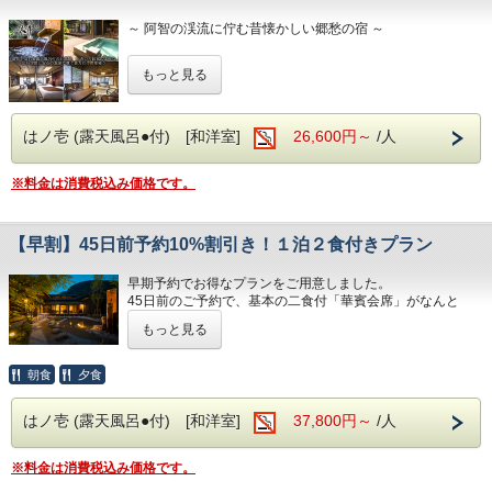
・夜はロビー併設のナイトバーでお酒や珈琲、
≪肌に嬉しい湯ヂカラが昼神温泉にはございます≫
アイスクリームやソフトドリンクを無料で楽しめます。
当館よりキャンセル手続きを行い、
～ 阿智の渓流に佇む昔懐かしい郷愁の宿 ～
・肌蘇る国内屈指の極上『美肌の湯』昼神温泉（PH9.7）
※セルフ形式にて15時～24時まで利用可
ご宿泊料よりチケット分を引かせていただ
・強アルカリ性泉質で素肌を磨き滑らか
・館内衛生対策もしっかりと。
～ こころに思い描くふるさとの情景 ～
※加温循環式を使用しております。
もっと見る
きます。
昼神温泉の特徴である単純硫黄温泉(低張性アルカリ性高温
～ 古宿で過ごす懐かしく暖かい時間 ～
【館内施設】
泉)を思う存分堪能していただき、
大正浪漫の趣が漂うロビーには、重厚な木製家具や繊細な調
南信州の四季を感じられる山川の風情を満喫してください。
はノ壱 (露天風呂●付) [和洋室]
26,600円～
/人
度品が並び、
※本プランは夕朝食の付かない素泊まりプランとなります。
どこか懐かしい温もりが感じられます。大きな窓辺の席から
は中庭が望め、
■ お部屋は古民家風客室
※料金は消費税込み価格です。
四季折々の景色を眺めながら、ゆったりとした時間をお過ご
しいただけます。
夕食後には、隣接するナイトバーで上質な一杯を楽しんだ
【早割】45日前予約10%割引き！１泊２食付きプラン
り、
■玄竹の湯
■ お食事は総料理長「河田信也」が
静かなロビーで余韻に浸ったりと、心ほどける大人のくつろ
・お肌蘇る国内屈指の極上『美肌の湯』昼神温泉。
ぎをお楽しみください。
早期予約でお得なプランをご用意しました。
伝統技法に新たな息吹を込めた真心の料理
・強アルカリ性泉質で素肌を磨き滑らか。
45日前のご予約で、基本の二食付「華賓会席」がなんと
・ナトリウムイオンでしっかり保湿。
をご用意
■送迎サービスについて
10%割引です！
・美肌に嬉しい湯ヂカラが昼神温泉には期待できます。
もっと見る
お食事の内容は通常のプランと変わりありません。
※加温循環式を使用しております。
※最寄りの送迎可能場所まではお客様ご自身でご移動お願い
玄竹が厳選した季節のお土産もプレゼント♪
いたします※
朝食
夕食
■玄竹での滞在を満喫
南信州の素晴らしい自然や食に触れながら、
■玄竹の湯
・夜はロビー併設のナイトバーでお酒や珈琲、
東京・名古屋・大阪などから高速バスまたは電車をご利用の
お得なプランをお楽しみください。
アイスクリームやソフトドリンクを無料で楽しめます。
・お肌蘇る国内屈指の極上『美肌の湯』昼神
はノ壱 (露天風呂●付) [和洋室]
お客様につきましては、
37,800円～
/人
※セルフ形式にて19時～22時まで利用可
以下の場所まで送迎サービスをしております。（要事前予約
温泉。
・館内衛生対策もしっかりと。
宿泊日3日前まで）
【注意事項】
※料金は消費税込み価格です。
・強アルカリ性泉質で素肌を磨き滑らか。
＜送迎可能場所＞
本プランは特別なプランとなります。
昼神温泉の特徴である単純硫黄温泉(低張性アルカリ性高温
飯田駅 伊賀良（高速バス停） 阿智PA（上下） 昼神温