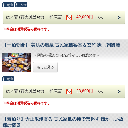
いします。
ます。
朝食
夕食
※「ヘブンスそのはら」アクセス方法
■お食事
①お客様の自家用車にてご移動
河田総料理長が腕をふるう『華賓会席』を、季節の移ろいと
【客室】
②ナイトツアーシャトルバスにてご移動
はノ壱 (露天風呂●付) [和洋室]
42,000円～
/人
共に味わう至福のひととき
・1階の「い・ろ・は」の各客室には、全室露天風呂付でプ
※シャトルバスのご予約に関してはお客様ご自身でご予
ライベート感たっぷり贅沢に
約くださいませ。
■玄竹の湯
・2階の「に」の各客室は、昔ながらの懐かしい雰囲気の和
※料金は消費税込み価格です。
強アルカリ性の「美肌の湯」昼神温泉で、素肌なめらか＆し
室を2間以上でのんびりと
「シャトルバスのご予約はこちらから」
っかり保湿
【食事】
※加温循環式を使用しております
・夕食
【一泊朝食】 美肌の温泉 古民家風客室＆玄竹 癒し朝御膳
③タクシーにてご移動
『華賓会席』～季節の美しさを表現し旬の素材を活かした贅
■滞在を彩るおもてなし
沢な創作和食～
※ご予約は当館にて承れますが、混雑状
・ご夕食後はロビー併設のナイトバーにて、お酒・珈琲・ソ
・朝食
～ 阿智の渓流に佇む昔懐かしい郷愁の宿 ～
フトドリンクを無料で（セルフ形式／24時まで）
況によりご予約できない場合もございます。
『癒し朝御膳』～地元食材を中心に爽やかな朝を迎える～
・お部屋の冷蔵庫にウェルカムドリンクと郷土菓子をご用意
※夕朝ともに食事処でのご提供（一部個室あり）
～ こころに思い描くふるさとの情景 ～
もっと見る
・館内衛生対策も万全で安心
お客様へ繊細に調理された料理を存分にご堪能いただき、
◇ 予約受付後、ナイトツアーの予約を当館に
至福のひとときをお約束いたします。
～ 古宿で過ごす懐かしく暖かいノスタルジー ～
昼神温泉の単純硫黄泉と、南信州の四季を映す山川の幸に癒
※その他お食事内容やご不明な点がある場合はお気軽に当館
朝食
て行います。
される特別な夜を―
にお問い合わせください。
古き良き時代の趣きと、やさしいおもてなしでお迎えいたし
そのため、ナイトツアーの定員に達してい
ます。
はノ壱 (露天風呂●付) [和洋室]
28,800円～
/人
※※食材アレルギーの対応について※※
■玄竹の湯
た場合は、
ご宿泊当日にお申し出の場合はご対応出来かねますので、
・お肌蘇る国内屈指の極上『美肌の湯』昼神温泉。
ご予約キャンセルの確認をお電話にてさせ
お手数ですがご予約時に必ずお申し出ください。
・強アルカリ性泉質で素肌を磨き滑らか。
※料金は消費税込み価格です。
・ナトリウムイオンでしっかり保湿。
ていただきます。
※お飲み物代は別途料金発生いたします。
・美肌に嬉しい湯ヂカラが昼神温泉には期待できます。
◇ 当日ツアーへの参加を中止される場合は、
※食事・布団不要な乳児様がおられる場合（0歳2,200円が
※加温循環式を使用しております。
別途必要です）
【素泊り】大正浪漫香る 古民家風の棲で想起す 懐かしい故
19時までにフロントへお知らせください
■玄竹での滞在を満喫
郷の情景
ませ。
【玄竹の湯】