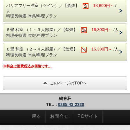
※食物アレルギーについて
バリアフリー洋室（ツイン）／【禁煙】
18,600円～
/
アレルギーのある方は2日前までにご連絡ください。
（特に成分を含む場合は詳細も教えてください、
人
できる範囲でご相談させていただきます）
料理長特選!!旬彩料理プラン
★アレルギーは当日では対応できません★
★好き嫌いには対応できません、ごめんなさい★
６畳 和室 （１～３人部屋）／【禁煙】
16,300円～
/人
料理長特選!!旬彩料理プラン
８畳 和室 （２～４人部屋）／【禁煙】
16,300円～
/人
料理長特選!!旬彩料理プラン
※料金は消費税込み価格です。
このページのTOPへ
鶴巻荘
TEL：
0265-43-2320
戻る
お問合せ
PCサイト