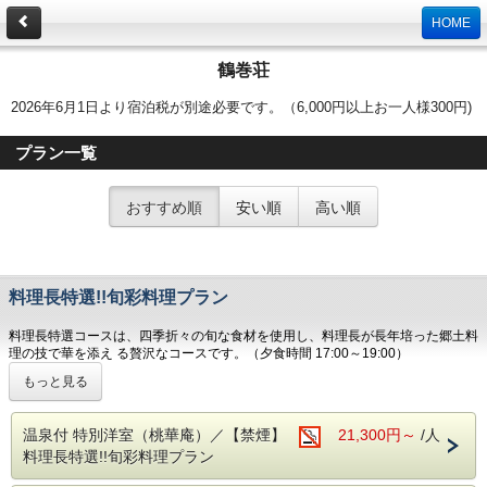
HOME
鶴巻荘
2026年6月1日より宿泊税が別途必要です。（6,000円以上お一人様300円)
プラン一覧
おすすめ順
安い順
高い順
料理長特選!!旬彩料理プラン
料理長特選コースは、四季折々の旬な食材を使用し、料理長が長年培った郷土料
理の技で華を添え る贅沢なコースです。（夕食時間 17:00～19:00）
※料理写真はイメージです。季節によって変わりますので楽しみにしてくださ
もっと見る
い。
■ご朝食は、和食御膳をご用意させていただきます。
温泉付 特別洋室（桃華庵）／【禁煙】
21,300円～
/人
し～～っかり食べてご出発してください。
料理長特選!!旬彩料理プラン
（7:00～8:30）