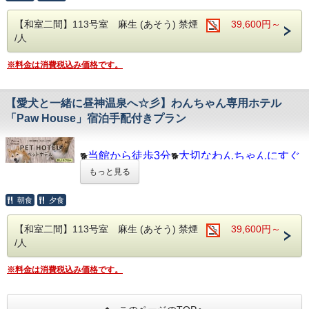
荘厳な「夷毘沙門」をくぐり、日本庭園を抜ける石畳のアプ
ローチを抜け玄関に入ると、
【和室二間】113号室 麻生 (あそう) 禁煙
39,600円～
目の前に現れる圧巻の能舞台。豪壮さと繊細さの心地よい緩
/人
急が、非日常へと誘います。
お泊まりいただくお部屋は、それぞれが独立した造りのプラ
※料金は消費税込み価格です。
イベート空間。
全室しつらえの異なるお部屋で、お寛ぎください。
【愛犬と一緒に昼神温泉へ☆彡】わんちゃん専用ホテル
お食事は、信州の山里の幸をはじめ、その時々の旬な食材を
取り入れた本格会席料理。
「Paw House」宿泊手配付きプラン
派手さはありませんが、素材の味を引き出すことを丁寧に追
求した正統派のお料理です。
当館から徒歩3分
大切なわんちゃんにすぐ
🐕
🐕
「美肌の湯」として名高い温泉は、露天風呂でお愉しみいた
だくのがお薦め。
会える
！
もっと見る
地元産の天然石を豪快に組み上げた洞窟風岩風呂に浸かり、
一緒に昼神温泉を満喫しよう！
満天の星の下の極上の湯あみをお愉しみください。
朝食
夕食
大切なわんちゃんと旅行をするとき、
夜は、能舞台で行われる伝統芸能を鑑賞するもよし、シアタ
「近くにペットホテルがあるのか不安・・・」
ールームでDVD鑑賞するもよし、
【和室二間】113号室 麻生 (あそう) 禁煙
39,600円～
「わんちゃんの様子が見られずに心配・・・」
無料の貸切風呂で、美肌の湯を独占するもよし。思い思いに
/人
「宿泊中にわんちゃんと会えずに寂しい・・・」
お過ごしください。
といったお悩みはありませんか？
そんな方におすすめ、昼神温泉郷内にあるペットフレンドリ
当館は、日本の建築・料理・おもてなしにこだわる“和趣
※料金は消費税込み価格です。
ーな
（やまとごころ）”を大切にしています。
わんちゃん専用ホテル「Paw House」の予約手配付きプラ
この地に伝わる伝統芸能や日本の旅館文化に触れ、癒される
ンです。
ひとときをお過ごしください。