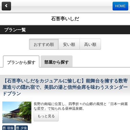
HOME
石苔亭いしだ
プラン一覧
おすすめ順
安い順
高い順
部屋から探す
プランから探す
【石苔亭いしだをカジュアルに愉しむ】能舞台を擁する数寄
屋造りの隠れ宿で、美肌の湯と信州会席を味わうスタンダー
ドプラン
長野の南端に位置し、四季折々の山郷の風情と「日本一綺麗
な星空」で知られる昼神温泉郷。
その地に佇む「石苔亭いしだ」は、1,000坪の敷地にわずか
もっと見る
17室をかまえる、
空間を贅沢に使った数寄屋造りの温泉宿です。
朝食
夕食