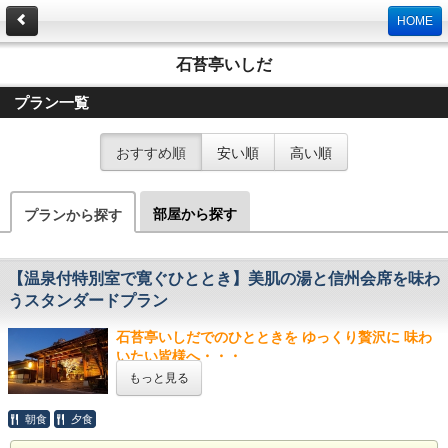
HOME
石苔亭いしだ
プラン一覧
おすすめ順
安い順
高い順
部屋から探す
プランから探す
【温泉付特別室で寛ぐひととき】美肌の湯と信州会席を味わ
うスタンダードプラン
石苔亭いしだでのひとときを ゆっくり贅沢に 味わ
いたい皆様へ・・・
部屋付きの温泉だからこそ 気兼ねなく堪能できる
もっと見る
昼神の「美肌の湯」
南信州の静かなときの流れを感じながら
朝食
夕食
当館自慢の温泉をお好きな時にお好きなだけお入り