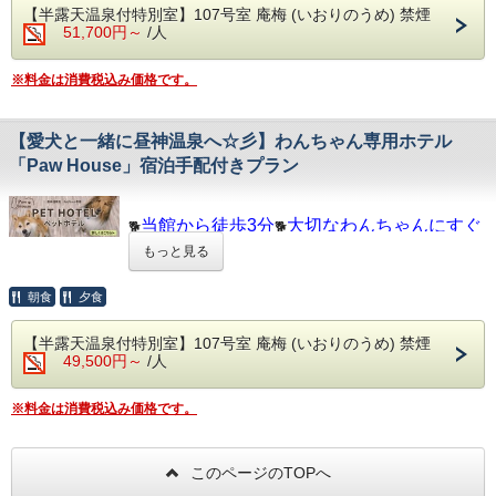
ください
【半露天温泉付特別室】107号室 庵梅 (いおりのうめ) 禁煙
51,700円～
/人
長野の南端に位置し、四季折々の山郷の風情と「日
本一綺麗な星空」で知られる昼神温泉郷。
※料金は消費税込み価格です。
その地に佇む「石苔亭いしだ」は、1,000坪の敷地
にわずか17室をかまえる、
空間を贅沢に使った数寄屋造りの温泉宿です。
【愛犬と一緒に昼神温泉へ☆彡】わんちゃん専用ホテル
「Paw House」宿泊手配付きプラン
荘厳な「夷毘沙門」をくぐり、日本庭園を抜ける石
畳のアプローチを抜け玄関に入ると、
目の前に現れる圧巻の能舞台。豪壮さと繊細さの心
当館から徒歩3分
大切なわんちゃんにすぐ
地よい緩急が、非日常へと誘います。
🐕
🐕
会える
！
もっと見る
お泊まりいただくお部屋は、それぞれが独立した造
一緒に昼神温泉を満喫しよう！
りのプライベート空間。
朝食
夕食
全室しつらえの異なるお部屋で、お寛ぎください。
大切なわんちゃんと旅行をするとき、
「近くにペットホテルがあるのか不安・・・」
【半露天温泉付特別室】107号室 庵梅 (いおりのうめ) 禁煙
お食事は、信州の山里の幸をはじめ、その時々の旬
「わんちゃんの様子が見られずに心配・・・」
49,500円～
/人
「宿泊中にわんちゃんと会えずに寂しい・・・」
な食材を取り入れた本格会席料理。
といったお悩みはありませんか？
派手さはありませんが、素材の味を引き出すことを
そんな方におすすめ、昼神温泉郷内にあるペットフレンドリ
※料金は消費税込み価格です。
丁寧に追求した正統派のお料理です。
ーな
わんちゃん専用ホテル「Paw House」の予約手配付きプラ
「美肌の湯」として名高い温泉は、露天風呂でお愉
ンです。
しみいただくのがお薦め。
このページのTOPへ
お泊まりの間もカメラでわんちゃんの様子をリアルタイムで
地元産の天然石を豪快に組み上げた洞窟風岩風呂に
確認できますので安心してお預けください！