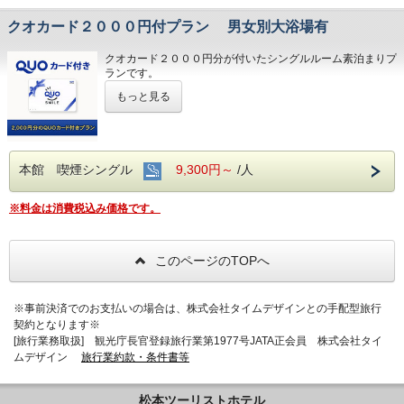
クオカード２０００円付プラン 男女別大浴場有
クオカード２０００円分が付いたシングルルーム素泊まりプ
ランです。
-----------------
もっと見る
ビジネスにご観光に最適！！
上手にご活用ください
★嬉しいサービス★
○大浴場「かぼちゃの湯」男女別でグランドオープン 大好
評！
本館 喫煙シングル
9,300円～
/人
○全館Wi-Fi対応
○全室加湿空気清浄機設置
○読み放題！約６２００冊の漫画コーナー
※料金は消費税込み価格です。
○セントラルフィットネス無料使用可（徒歩2分）
○ウェルカムドリンク ロビーに常設
○飲み放題のミネラルウォーター
このページのTOPへ
（北アルプスの天然水アルピナウォーター）
○全館活性磁化水でまろやかな使い心地
○常時100台以上の駐車場確保（有料）
○無料貸出自転車あり
※事前決済でのお支払いの場合は、株式会社タイムデザインとの手配型旅行
○マッサージ（20分2000円～）あり
契約となります※
[旅行業務取扱] 観光庁長官登録旅行業第1977号JATA正会員 株式会社タイ
【客室備品】
ムデザイン
旅行業約款・条件書等
○マーガレット・ジョセフィンのヘアケアセットとボディー
シャンプー
○冷蔵庫
松本ツーリストホテル