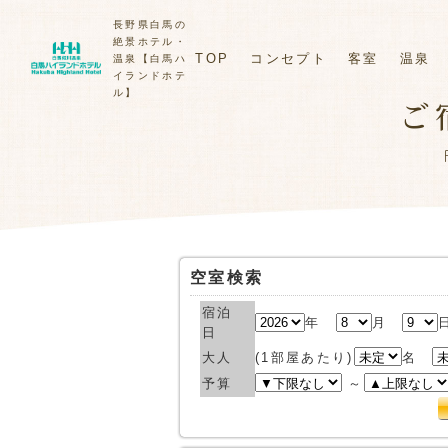
長野県白馬の
絶景ホテル・
TOP
コンセプト
客室
温泉
温泉【白馬ハ
イランドホテ
ル】
ご
空室検索
宿泊
年
月
日
大人
(1部屋あたり)
名
予算
～