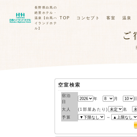
長野県白馬の
絶景ホテル・
TOP
コンセプト
客室
温泉
温泉【白馬ハ
イランドホテ
ル】
ご
空室検索
宿泊
年
月
日
大人
(1部屋あたり)
名
予算
～