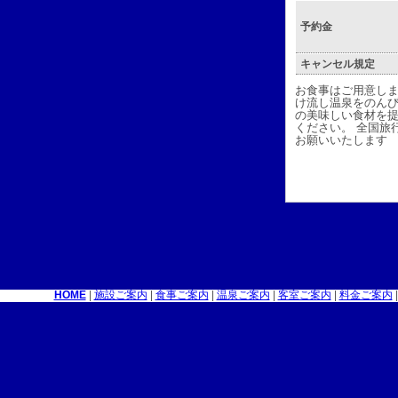
予約金
キャンセル規定
お食事はご用意しま
け流し温泉をのんび
の美味しい食材を
ください。 全国旅
お願いいたします
HOME
|
施設ご案内
|
食事ご案内
|
温泉ご案内
|
客室ご案内
|
料金ご案内