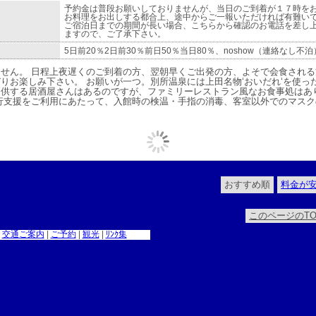
予約金は普段お願いしておりませんが、当日のご到着が１７時を
お料理をお出しする都合上、途中からご一報いただければ有難いで
ご宿泊日までの期間が長い場合、こちらから確認のお電話を差し
ますので、ご了承下さい。
5日前20％2日前30％前日50％当日80％、noshow（連絡なし不泊
せん。 日程上夜遅くのご到着の方、翌朝早くご出発の方、よそで会食される
りお楽しみ下さい。 お願いが一つ。別所温泉には上田名物‘おいだれ‘を使っ
提供する居酒屋さんはあるのですが、ファミリーレストラン風なお食事処はあ
行支援をご利用にあたって、入館時の検温・手指の消毒、客室以外でのマス
おすすめ順
料金が
このページのTO
|
交通ご案内
|
ご予約
|
観光
|
ﾘﾝｸ集