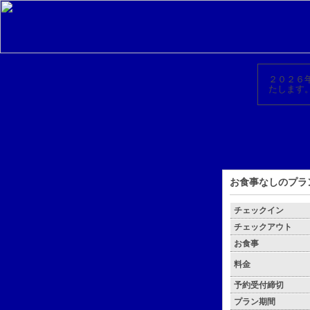
２０２６
たします
お食事なしのプラ
チェックイン
チェックアウト
お食事
料金
予約受付締切
プラン期間