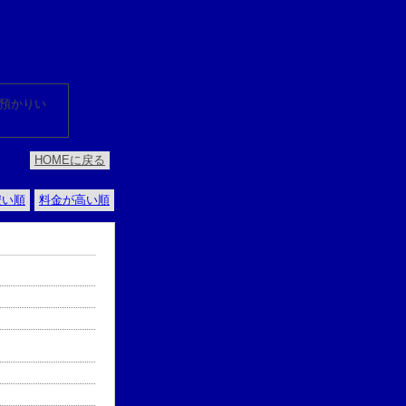
預かりい
HOMEに戻る
安い順
料金が高い順