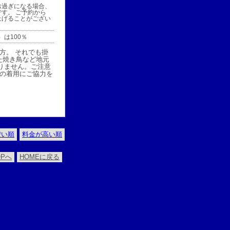
お過ぎになる場合、
す。 ご予約から
上げることがござい
）は100％
方。 それでも掛
た焼き鳥など地元
りません。ご注意
クの着用にご協力を
安い順
料金が高い順
Pへ
HOMEに戻る