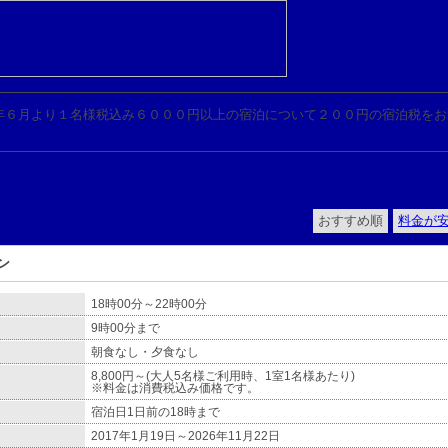
年６月より１名様税込み６０００円以上の宿泊について２００円の宿泊税をお
。
おすすめ順
料金が
ン
18時00分～22時00分
9時00分まで
朝食なし・夕食なし
8,800円～(大人5名様ご利用時、1室1名様あたり)
※料金は消費税込み価格です。
宿泊日1日前の18時まで
2017年1月19日～2026年11月22日