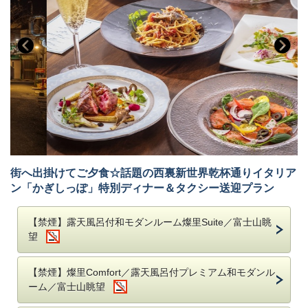
街へ出掛けてご夕食☆話題の西裏新世界乾杯通りイタリア
ン「かぎしっぽ」特別ディナー＆タクシー送迎プラン
【禁煙】露天風呂付和モダンルーム燦里Suite／富士山眺
望
【禁煙】燦里Comfort／露天風呂付プレミアム和モダンル
ーム／富士山眺望