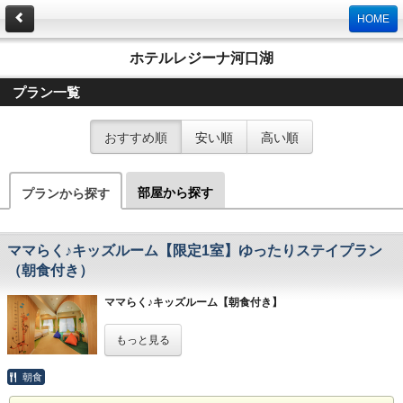
HOME
ホテルレジーナ河口湖
プラン一覧
おすすめ順
安い順
高い順
部屋から探す
プランから探す
ママらく♪キッズルーム【限定1室】ゆったりステイプラン
（朝食付き）
ママらく♪キッズルーム【朝食付き】
(51平米) 3階(禁煙室)【1室限定プラン】
もっと見る
【小さな赤ちゃん～お子様連れのご家族のための限定プラ
ン】
朝食
内装・備品共に、乳幼児のいるご家族様をコンセプトにして
おり、