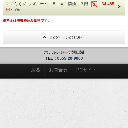
ママらく♪キッズルーム ５１㎡ 禁煙 ３階
34,485
ママ、パパに「便利」「安心」でいいな。と思っていただけ
円～
/室
るお部屋を作りました。
お子様との初めての旅行やお祝いなど様々なシーンで是非ご
利用ください。
※料金は消費税込み価格です。
ベッドはセミダブルサイズが2台。2台を付けることによ
り、ハリウッドツイン状態にして利用可能。
※エキストラベッドは入らないお部屋タイプの為、お子様は
このページのTOPへ
添い寝でのご利用となります。(添い寝は小学生まで。)※本
プラン以外のプランでは小学生の添い寝はできません。
ホテルレジーナ河口湖
TEL：
0555-20-9000
-------------------------------------------------------
※重要：ご予約時の注意点
本プランは、ご利用人数に関わらず、1部屋当たりの料金設
戻る
お問合せ
PCサイト
定となっております。
ご予約の際は、【人数】 の項目に大人のご人数及び、小学
幼児（食事
生以下のお子様のご人数は年齢にかかわらず【
あり・寝具なし）
】にご入力ください。
お子様のご年齢内訳は 【ご要望・ご質問】 の項目にご記入
ください。
（入力例：7歳1名、1歳1名）
-------------------------------------------------------
備品
キッズルームならではの便利な備品をご用意
加湿機能付き空気清浄機・テレビ(VOD対応)・冷蔵庫・電子