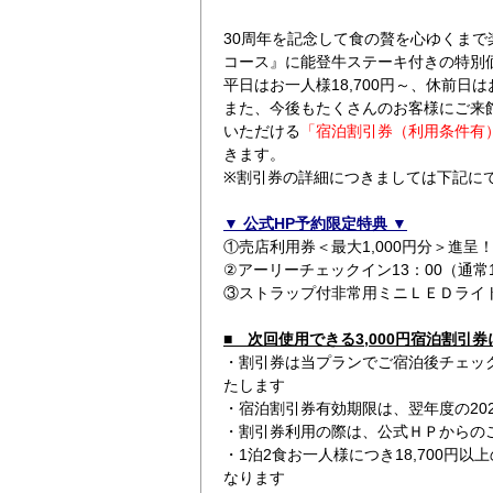
30周年を記念して食の贅を心ゆくまで
コース』に能登牛ステーキ付きの特別
平日はお一人様18,700円～、休前日は
また、今後もたくさんのお客様にご来
いただける
「宿泊割引券（利用条件有）3
きます。
※割引券の詳細につきましては下記に
▼ 公式HP予約限定特典 ▼
①売店利用券＜最大1,000円分＞進呈
②アーリーチェックイン13：00（通常1
③ストラップ付非常用ミニＬＥＤライ
■ 次回使用できる3,000円宿泊割引券
・割引券は当プランでご宿泊後チェッ
たします
・宿泊割引券有効期限は、翌年度の202
・割引券利用の際は、公式ＨＰからの
・1泊2食お一人様につき18,700円
なります