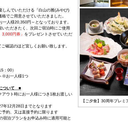
楽しんでいただける『白山の雅(みやび)
価格でご用意させていただきました。
お一人様20,350円～となっております。
館いただきたく、次回ご宿泊時にご使用
,000円券」
をプレゼントさせていただ
てご確認のほど宜しくお願い致します。
！
5：00）
ト※お一人様1つ
について ■
クアウト時にお一人様につき1枚お渡しい
【ご夕食】30周年プレミ
7年12月28日までとなります
ご予約、又は直接予約に限ります
以上の宿泊プランをお申込み時に適用可能と