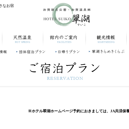
小さなお宿
天然温泉
館内のご案内
観光情報
報
団体宿泊プラン
日帰りプラン
翠湖きらめきクラブ
※ホテル翠湖ホームページ予約におきましては、JA共済保