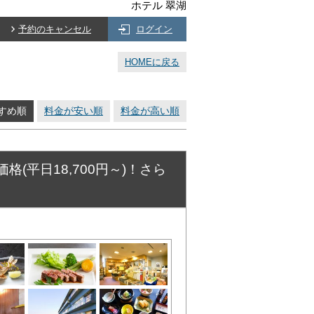
ホテル 翠湖
予約のキャンセル
ログイン
HOMEに戻る
すめ順
料金が安い順
料金が高い順
平日18,700円～)！さら
ト♪**