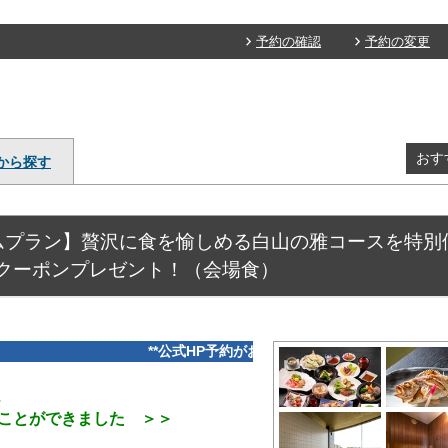
予約の確認
予約の変更
おす
から探す
プラン】贅沢に食を愉しめる白山の雅コースを特別価格(
クーポンプレゼント！（会場食）
**公式HP予約がお得★売店利用券≪最大1,000円分≫プレゼン
、
ができました ＞＞