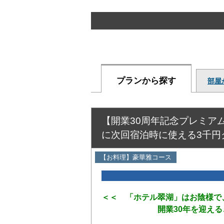
プランから探す
部屋
【開業30周年記念プレミアム
に次回宿泊時に使える3千円
【お料理】豪華雅コース
＜＜ 「ホテル翠湖」はお陰様で
開業30年を迎えること