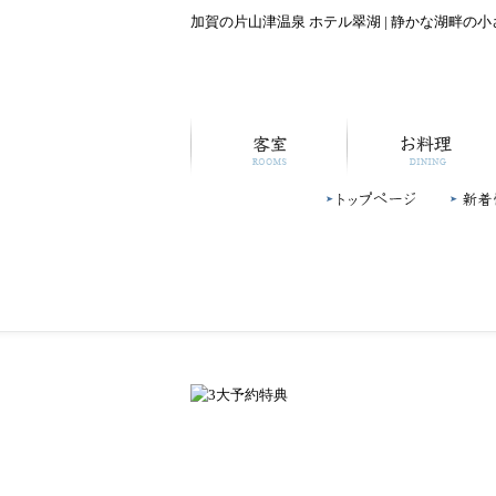
加賀の片山津温泉 ホテル翠湖 | 静かな湖畔の
客室
お料理
トップページ
新着情