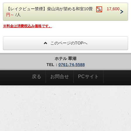
少し高い目線から花火が見られる
【レイクビュー禁煙】柴山潟が望める和室10畳
17,600
【2階or3階のお部屋】確約＆特典付プラン☆
円～
/人
目の前でドーンと打ち上がる花火をお部屋で涼しげに…
外に出て湖の上に浮かぶ浮御堂から、より迫力を感じながら
※料金は消費税込み価格です。
見るのもオススメです♪
また、当プラン特典として『冷えた石川県産のクラフトビー
ル＆北陸のソウルフード揚げあられビーバー」をプレゼン
このページのTOPへ
ト！
おフロア上がりや花火観賞をしながら、ビール片手にゆっく
り堪能されてみてはいかがでしょうか？
ホテル 翠湖
もしお口に合えば、ビールは当館売店でも販売していますの
でお土産にお買い求めもいただけます！
TEL：
0761-74-5588
思い思いの素敵な夏をお過ごしください☆
戻る
お問合せ
PCサイト
…………＜納涼花火まつり＞…………
8月1日～8月30日まで、毎夜打ち上げ花火が
柴山潟の夜空と湖面を彩ります♪
【開催場所】片山津温泉 柴山潟湖上
【開催時刻】21：00～21：10頃
※8月23日のみ、21：20～21：30頃の打ち上げとなりま
す。
※小雨決行（雨天・荒天時は中止）
※時間が遅れる場合もございます
……………………………………………