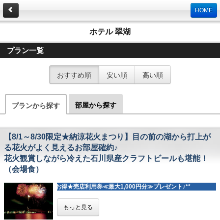
HOME
ホテル 翠湖
プラン一覧
おすすめ順
安い順
高い順
部屋から探す
プランから探す
【8/1～8/30限定★納涼花火まつり】目の前の湖から打上が
る花火がよく見えるお部屋確約♪
花火観賞しながら冷えた石川県産クラフトビールも堪能！
（会場食）
**公式HP予約がお得★売店利用券≪最大1,000円分≫プレゼント♪**
＜＜ お日にち限定★お部屋で花火鑑賞♪
もっと見る
＞＞