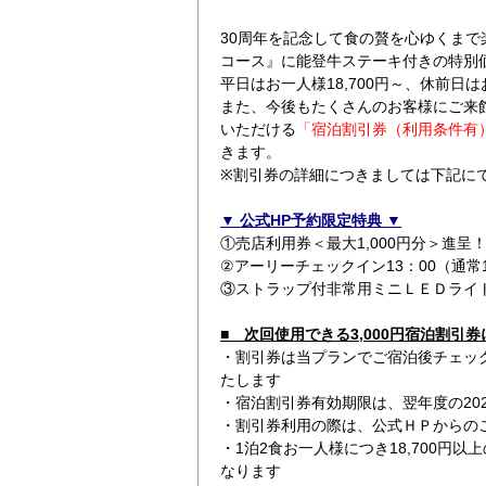
30周年を記念して食の贅を心ゆくまで
コース』に能登牛ステーキ付きの特別
平日はお一人様18,700円～、休前日は
また、今後もたくさんのお客様にご来
いただける
「宿泊割引券（利用条件有）3
きます。
※割引券の詳細につきましては下記に
▼ 公式HP予約限定特典 ▼
①売店利用券＜最大1,000円分＞進呈
②アーリーチェックイン13：00（通常1
③ストラップ付非常用ミニＬＥＤライ
■ 次回使用できる3,000円宿泊割引券
・割引券は当プランでご宿泊後チェッ
たします
・宿泊割引券有効期限は、翌年度の202
・割引券利用の際は、公式ＨＰからの
・1泊2食お一人様につき18,700円
なります