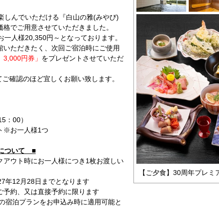
楽しんでいただける『白山の雅(みやび)
価格でご用意させていただきました。
お一人様20,350円～となっております。
館いただきたく、次回ご宿泊時にご使用
,000円券」
をプレゼントさせていただ
てご確認のほど宜しくお願い致します。
！
5：00）
ト※お一人様1つ
について ■
クアウト時にお一人様につき1枚お渡しい
【ご夕食】30周年プレミ
7年12月28日までとなります
ご予約、又は直接予約に限ります
以上の宿泊プランをお申込み時に適用可能と