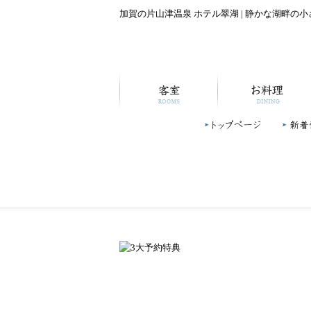
加賀の片山津温泉 ホテル翠湖 | 静かな湖畔の
客室
お料理
トップページ
新着情