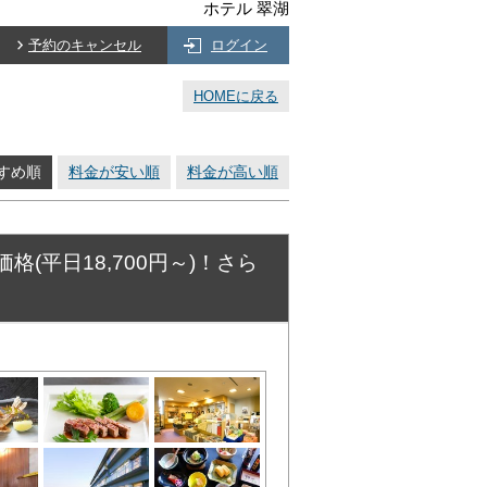
ホテル 翠湖
予約のキャンセル
ログイン
HOMEに戻る
すめ順
料金が安い順
料金が高い順
平日18,700円～)！さら
ント♪**