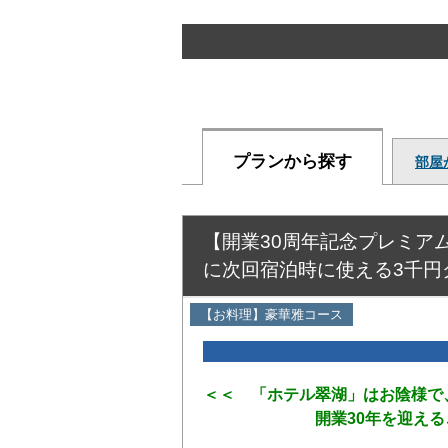
プランから探す
部屋
【開業30周年記念プレミアム
に次回宿泊時に使える3千円
【お料理】豪華雅コース
＜＜ 「ホテル翠湖」はお陰様で
開業30年を迎えること