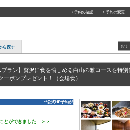
予約の確認
予約の変更
おす
から探す
プラン】贅沢に食を愉しめる白山の雅コースを特別価格(
クーポンプレゼント！（会場食）
**公式HP予約がお得★売店利用券≪最大1,000円分≫プレゼ
、
ができました ＞＞