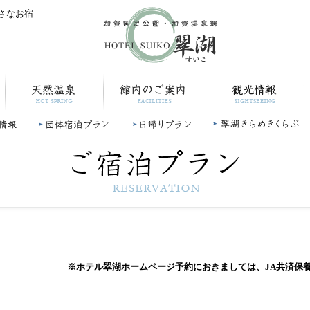
小さなお宿
天然温泉
館内のご案内
観光情報
報
団体宿泊プラン
日帰りプラン
翠湖きらめきクラブ
※ホテル翠湖ホームページ予約におきましては、JA共済保