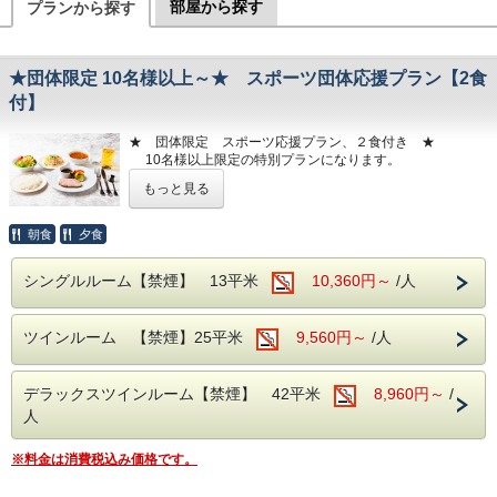
部屋から探す
プランから探す
★団体限定 10名様以上～★ スポーツ団体応援プラン【2食
付】
★ 団体限定 スポーツ応援プラン、２食付き ★
10名様以上限定の特別プランになります。
上記条件に合わない場合は別途料金が発生致します。
もっと見る
スポーツ団体の大会、イベント、遠征の前泊等に是非ご利
用下さい♪
朝食
夕食
アーバンホテルがサポート致します
【団体特典】
シングルルーム【禁煙】 13平米
10,360円～
/人
★夕食＆朝食は1Fレストランになります。
夕食：18時～20時迄
朝食：6時45分～9時迄
ツインルーム 【禁煙】25平米
9,560円～
/人
☆1Fレストラン貸し切りにて対応
☆夕食後のミーティングも可能です（最大2時間
迄） 要予約
デラックスツインルーム【禁煙】 42平米
8,960円～
/
★大型バスの駐車が可能（有料＝3,780～5,500円）要
人
予約
★クーラーボックス 氷 無料（3ケース）まで
※料金は消費税込み価格です。
★館内、コインランドリーあり
★ホテルから徒歩４分、別棟アーバンスパ（大浴場）無
料利用可能