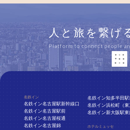
人と旅を繋げ
Platform to connect people an
ホテル一覧
名鉄イン
名鉄イン知多半田駅
名鉄イン名古屋駅新幹線口
名鉄イン浜松町（東
名鉄イン名古屋駅前
名鉄イン新大阪駅東
名鉄イン名古屋桜通
名鉄イン名古屋錦
ホテルミュッセ