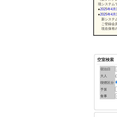
現システムで
●
2025年
●
2025年
新システム
ご登録会員
現在保有の
空室検索
宿泊日
大人
喫煙区分
予算
食事