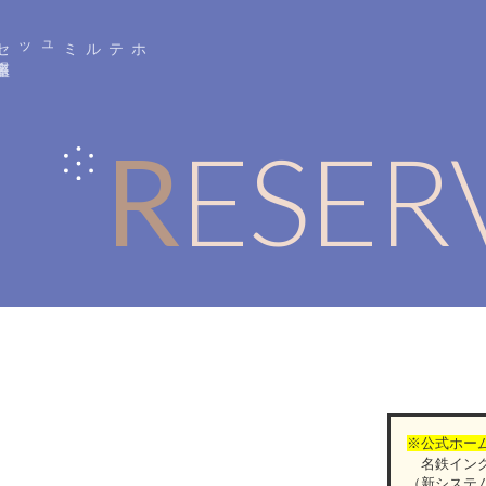
ホテルミュッセ
銀座名
鉄
銀座駅・東銀座駅・新橋駅
より
徒歩約
6
RESE
※公式ホー
名鉄イング
（新システ