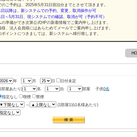
のご予約は、2025年5月31日宿泊分までとさせて頂きます。
4月1日以降は、新システムでの予約、変更、取消操作が可
4月1日～5月31日、現システムでの確認、取消が可（予約不可）
の準備ができ次第公式HPの新着情報でご案内申し上げます。
様、法人会員様にはあらためてメールでご案内申し上げます。
ポイントにつきましては、新システムへ移行致します。
H
年
月
日
日付未定
(1部屋あたり)
名
泊
部屋
子供
0
名
指定なし
喫煙
禁煙
～
(1部屋1泊1名様あたり)