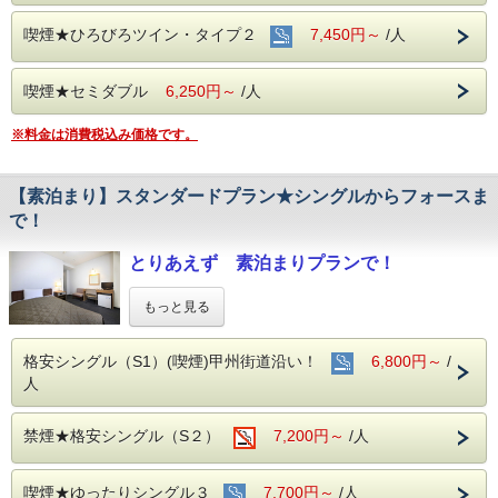
喫煙★ひろびろツイン・タイプ２
7,450円～
/人
喫煙★セミダブル
6,250円～
/人
※料金は消費税込み価格です。
【素泊まり】スタンダードプラン★シングルからフォースま
で！
とりあえず 素泊まりプランで！
京王線飛田給（とびたきゅう/味の素スタジアム
もっと見る
前）より徒歩約7分
武蔵野の森総合スポーツプラザ 味の素スタジアム
格安シングル（S1）(喫煙)甲州街道沿い！
6,800円～
/
に
人
一番近いホテル！
禁煙★格安シングル（S２）
7,200円～
/人
朝食：チェックイン時 ご予約可能 和食.洋食プ
レ-トより
喫煙★ゆったりシングル３
7,700円～
/人
お選び下さい。（別途料金）