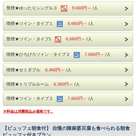
調布アーバンホテル１F 中国料理「酔八仙」
＜営業時間＞
禁煙★ゆったりシングル３
9,660円～
/人
《選べる特選夕食セット》
17:00 p.m. ～ 20:00 p.m.（19:30ラストオーダー）
海老チリと鶏肉カシューナッツハーフ炒めセ
＜場所＞
喫煙★ツイン・タイプ１
6,660円～
/人
ット（サラダ・スープ・杏仁付き）
調布アーバンホテル１F 中国料理「酔八仙」
青椒牛肉絲と回鍋肉ハーフセット（サラダ・
スープ・杏仁付き）
禁煙★ツイン・タイプ1
6,660円～
/人
酢豚と青菜の塩味炒めハーフセット（サラ
ダ・スープ・杏仁付き）
喫煙★ひろびろツイン・タイプ２
7,660円～
/人
喫煙★セミダブル
6,460円～
/人
【選べる特選夕食セット付き】
ご宿泊のお客様限定!! 中国料理の選べる特選夕食セッ
喫煙★トリプルルーム
6,360円～
/人
ト付きプラン
※ご朝食はついておりません。
喫煙★ツイン・タイプ２
7,660円～
/人
※料金は消費税込み価格です。
★本プランは19：30までにチェックイン可能なお客様
専用のプランでございます。
営業時間外でのご利用はできかねますので、あらかじ
【ビュッフェ朝食付】 自慢の陳麻婆豆腐も食べられる朝食
めご了承ください。
ビュッフェ付きプラン