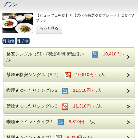
プラン
【ビュッフェ朝食】と【選べる特選夕食プレート】２食付き
プラン
朝食は和洋中のビュッフェになります。
もっと見る
夕食は中国料理の選べる特選夕食セットになります。
＜場所＞
朝食
夕食
調布アーバンホテル１F 中国料理「酔八仙」
格安シングル（S1）(喫煙)甲州街道沿い！
10,410円～
《朝食営業時間》
/人
6:30 a.m. ～ ９:30 a.m.（9:00最終入場）
《夕食営業時間》
禁煙★格安シングル（S２）
10,810円～
/人
17:00 p.m. ～ 20:00 p.m.（19:30ラストオーダー）
★本プランは19：30までにチェックイン可能なお客様専用
のプランでございます。
喫煙★ゆったりシングル３
11,310円～
/人
営業時間外でのご利用はできかねますので、あらかじめご了
承ください。
なお、チェックイン時間を過ぎた場合やご利用いただけなか
禁煙★ゆったりシングル３
11,310円～
/人
った場合でも、返金はいたしかねますので、併せてご了承く
ださいますようお願い申し上げます。
喫煙★ツイン・タイプ１
8,310円～
/人
【朝食】
《お料理》
ビュッフェスタイル
禁煙★ツイン・タイプ1
8,310円～
/人