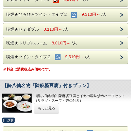
《お飲み物》
ドリンクバーつき
喫煙★ひろびろツイン・タイプ２
9,310円～
/人
【夕食】
《選べる特選夕食セット》
①海老チリと鶏肉カシューナッツハーフ炒めセット（サラ
喫煙★セミダブル
8,110円～
/人
ダ・スープ・杏仁付き）
②青椒牛肉絲と回鍋肉ハーフセット（サラダ・スープ・杏仁
喫煙★トリプルルーム
付き）
8,010円～
/人
③酢豚と青菜の塩味炒めハーフセット（サラダ・スープ・杏
仁付き）
喫煙★ツイン・タイプ２
9,310円～
/人
【ビュッフェ朝食】と【選べる特選夕食プレート】２食付き
プラン
朝食は和洋中のビュッフェになります。
※料金は消費税込み価格です。
夕食は中国料理の選べる特選夕食セットになります。
＜場所＞
調布アーバンホテル１F 中国料理「酔八仙」
【酔八仙名物「陳麻婆豆腐」付きプラン】
《朝食営業時間》
《酔八仙名物》陳麻婆豆腐とイカの塩味炒めハーフセット
6:30 a.m. ～ ９:30 a.m.（9:00最終入場）
（サラダ・スープ・杏仁付き）
※ご朝食はついておりません。
《夕食営業時間》
もっと見る
17:00 p.m. ～ 20:00 p.m.（19:30ラストオーダー）
当店は、四川料理を中心とした中国料理専門店です。
四川料理を代表する「陳麻婆豆腐」をご堪能いただけるプラ
夕食
★本プランは19：30までにチェックイン可能なお客様専用
ンとして
のプランでございます。
本場四川省より取り寄せました調味料や唐辛子を用い、他で