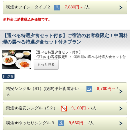
（サラダ・スープ・杏仁付き）
喫煙★ツイン・タイプ２
7,880円～
/人
※ご朝食はついておりません。
当店は、四川料理を中心とした中国料理専門店です。
※料金は消費税込み価格です。
四川料理を代表する「陳麻婆豆腐」をご堪能いただけるプラ
ンとして
本場四川省より取り寄せました調味料や唐辛子を用い、他で
は味わえない
【選べる特選夕食セット付き】ご宿泊のお客様限定！中国料
陳麻婆豆腐をご堪能いただけるプランです。
理の選べる特選夕食セット付きプラン
四川料理には「四川七味」と言われる、「酸（酸味）」「麻
【選べる特選夕食セット付き】
（しびれ）」「辣（辛味）」「苦（苦味）」「甜（甘味）」
ご宿泊のお客様限定!! 中国料理の選べる特選夕食セット付
「香（香）」「鹹（塩味）」を組み合わせた調理法で作られ
きプラン
ます。中でも「麻辣」が有名で辛さだけではない7つの味が
もっと見る
※ご朝食はついておりません。
調和しコクやうまみを感じていただける料理です。
★本プランは19：30までにチェックイン可能なお客様専用
夕食
組み合わせで陳麻婆豆腐と塩味とうまみを活かした紋甲イカ
のプランでございます。
の塩炒めをセットといたしました。ぜひ「四川七味」をご堪
営業時間外でのご利用はできかねますので、あらかじめご了
能ください。
格安シングル（S1）(喫煙)甲州街道沿い！
8,760円～
/
承ください。
人
なお、チェックイン時間を過ぎた場合やご利用いただけなか
★本プランは19：30までにチェックイン可能なお客様専用
った場合でも、返金はいたしかねますので、併せてご了承く
のプランでございます。
ださいますようお願い申し上げます。
営業時間外でのご利用はできかねますので、あらかじめご了
禁煙★格安シングル（S２）
9,160円～
/人
承ください。
＜営業時間＞
なお、チェックイン時間を過ぎた場合やご利用いただけなか
17:00 p.m. ～ 20:00 p.m.（19:30ラストオーダー）
った場合でも、返金はいたしかねますので、併せてご了承く
喫煙★ゆったりシングル３
9,660円～
/人
ださいますようお願い申し上げます。
＜場所＞