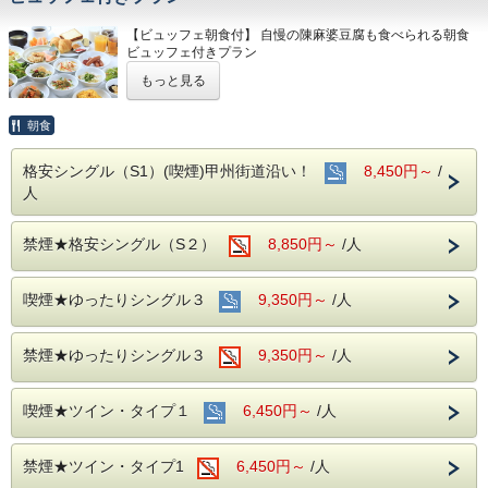
なお、チェックイン時間を過ぎた場合やご利用いただ
【ビュッフェ朝食付】 自慢の陳麻婆豆腐も食べられる朝食
けなかった場合でも、返金はいたしかねますので、併
ビュッフェ付きプラン
せてご了承くださいますようお願い申し上げます。
■□プラン詳細□■
もっと見る
和食・洋食中心のビュッフェ付きプランになります。
＜営業時間＞
調布アーバンホテル1階 酔八仙にて提供しております。
朝食
和食・洋食の定番メニューの他、中国料理ならではのメニュ
17:00 p.m. ～ 20:00 p.m.（19:30ラストオーダー）
ーも。
格安シングル（S1）(喫煙)甲州街道沿い！
8,450円～
/
人
※おすすめメニュー
＜場所＞
中華がゆ（お好きな具材を選んでアレンジしてくださ
調布アーバンホテル１F 中国料理「酔八仙」
い。）
禁煙★格安シングル（S２）
8,850円～
/人
陳麻婆豆腐
《選べる特選夕食セット》
＜お料理＞
ビュッフェスタイル
喫煙★ゆったりシングル３
9,350円～
/人
海老チリと鶏肉カシューナッツハーフ炒めセ
ット（サラダ・スープ・杏仁付き）
＜お飲み物＞
ドリンクバーつき
禁煙★ゆったりシングル３
9,350円～
/人
青椒牛肉絲と回鍋肉ハーフセット（サラダ・
スープ・杏仁付き）
＜営業時間＞
6:30 a.m. ～ ９:30 a.m.（9:00最終入場）
酢豚と青菜の塩味炒めハーフセット（サラ
喫煙★ツイン・タイプ１
6,450円～
/人
ダ・スープ・杏仁付き）
＜場所＞
調布アーバンホテル１F 中国料理「酔八仙」
禁煙★ツイン・タイプ1
6,450円～
/人