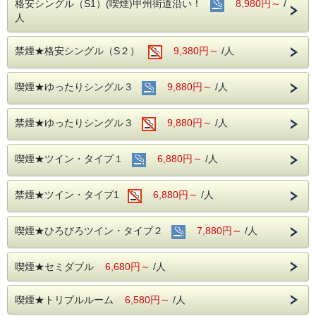
営業時間外でのご利用はできかねますので、あらかじめご了
格安シングル（S1）(喫煙)甲州街道沿い！
8,980円～
/
は味わえない
承ください。
人
陳麻婆豆腐をご堪能いただけるプランです。
なお、チェックイン時間を過ぎた場合やご利用いただけなか
った場合でも、返金はいたしかねますので、併せてご了承く
四川料理には「四川七味」と言われる、「酸（酸味）」「麻
ださいますようお願い申し上げます。
禁煙★格安シングル（S２）
9,380円～
/人
（しびれ）」「辣（辛味）」「苦（苦味）」「甜（甘味）」
「香（香）」「鹹（塩味）」を組み合わせた調理法で作られ
【朝食】
ます。中でも「麻辣」が有名で辛さだけではない7つの味が
《お料理》
調和しコクやうまみを感じていただける料理です。
喫煙★ゆったりシングル３
9,880円～
/人
ビュッフェスタイル
組み合わせで陳麻婆豆腐と塩味とうまみを活かした紋甲イカ
《お飲み物》
の塩炒めをセットといたしました。ぜひ「四川七味」をご堪
禁煙★ゆったりシングル３
9,880円～
/人
ドリンクバーつき
能ください。
【夕食】
★本プランは19：30までにチェックイン可能なお客様専用
喫煙★ツイン・タイプ１
6,880円～
/人
《選べる特選夕食セット》
のプランでございます。
① 海老チリと鶏肉カシューナッツハーフ炒めセット（サラ
営業時間外でのご利用はできかねますので、あらかじめご了
ダ・スープ・杏仁付き）
承ください。
② 青椒牛肉絲と回鍋肉ハーフセット（サラダ・スープ・杏
禁煙★ツイン・タイプ1
6,880円～
/人
なお、チェックイン時間を過ぎた場合やご利用いただけなか
仁付き）
った場合でも、返金はいたしかねますので、併せてご了承く
③ 酢豚と青菜の塩味炒めハーフセット（サラダ・スープ・
ださいますようお願い申し上げます。
杏仁付き）
喫煙★ひろびろツイン・タイプ２
7,880円～
/人
＜営業時間＞
17:00 p.m. ～ 20:00 p.m.（19:30ラストオーダー）
喫煙★セミダブル
6,680円～
/人
＜場所＞
喫煙★トリプルルーム
調布アーバンホテル１F 中国料理「酔八仙」
6,580円～
/人
《酔八仙名物》陳麻婆豆腐とイカの塩味炒めハーフセット