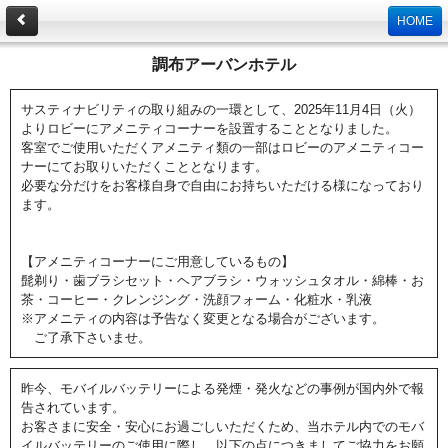
HOME
調布アーバンホテル
サスティナビリティの取り組みの一環として、2025年11月4日（火）
よりロビーにアメニティコーナーを設置することとなりました。
客室でご使用いただくアメニティ類の一部はロビーのアメニティコー
ナーにてお取りいただくこととなります。
必要な分だけをお客様自身で自由にお持ちいただける様になっており
ます。
【アメニティコーナーにご用意しているもの】
髭剃り・歯ブラシセット・ヘアブラシ・ウォッシュタオル・綿棒・お
茶・コーヒー・クレンジング・洗顔フォーム・化粧水・乳液
※アメニティの内容は予告なく変更となる場合がございます。
ご了承下さいませ。
昨今、モバイルバッテリーによる発煙・発火などの事例が国内外で報
告されています。
お客さまに安全・安心にお過ごしいただくため、当ホテル内でのモバ
イルバッテリーのご使用に際し、以下の点につきましてご協力をお願