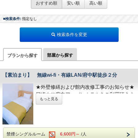
おすすめ順
安い順
高い順
■検索条件:
指定なし
検索条件を変更
部屋から探す
プランから探す
【素泊まり】 無線wi-fi・有線LAN/府中駅徒歩２分
★外壁修繕および館内改修工事のお知らせ★
日頃より府中アーバンホテルをご利用頂きま
もっと見る
して、誠にありがとうございます。
5月25日（月）より外壁修繕および館内改修
工事を実施いたします。
期間中は工事に伴う音・振動・塗装に起因す
る臭気が発生する事がございます。
禁煙シングルルーム
6,600円～
/人