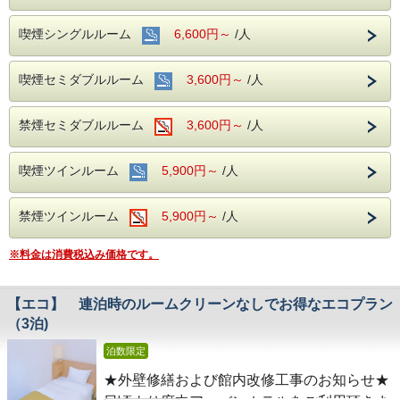
外壁に足場が設置され、8:30～18:00まで、
作業員が移動・作業する場合がございます。
喫煙シングルルーム
6,600円～
/人
期間中の窓の開閉はご遠慮くださいますよう
お願い申し上げます。
喫煙セミダブルルーム
3,600円～
/人
ご迷惑をお掛けいたしますが、何卒、ご理
解・ご了承の程、宜しくお願い申し上げま
禁煙セミダブルルーム
3,600円～
/人
す。
喫煙ツインルーム
5,900円～
/人
★大浴場 営業休止のお知らせ★
いつも府中アーバンホテルをご利用いただき
ましてありがとうございます。
禁煙ツインルーム
5,900円～
/人
６階大浴場にて、緊急の改修作業のため、当
※料金は消費税込み価格です。
面の間、営業を休止させていただいておりま
す。
お客様には大変ご迷惑をお掛け致しまして、
【エコ】 連泊時のルームクリーンなしでお得なエコプラン
誠に申し訳ございません。
（3泊)
何卒、ご理解、ご協力のほどよろしくお願い
泊数限定
申し上げます。
★外壁修繕および館内改修工事のお知らせ★