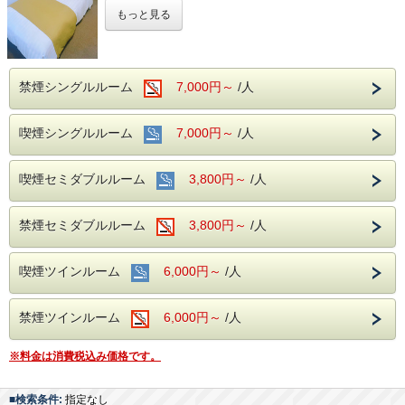
日頃より府中アーバンホテルをご利用頂きま
◆新宿まで特急24分！都心へのアクセスに好立地◆
もっと見る
して、誠にありがとうございます。
当ホテルは府中市で唯一大浴場のあるホテル
5月25日（月）より外壁修繕および館内改修
♨
工事を実施いたします。
一日の疲れを大浴場でゆっくりと癒して下さ
禁煙シングルルーム
7,000円～
/人
期間中は工事に伴う音・振動・塗装に起因す
い。
る臭気が発生する事がございます。
大浴場は男女入れ替え制となっております。
外壁に足場が設置され、8:30～18:00まで、
喫煙シングルルーム
7,000円～
/人
お気を付け下さい。
作業員が移動・作業する場合がございます。
お部屋のご希望等ございましたらご記入下さ
期間中の窓の開閉はご遠慮くださいますよう
喫煙セミダブルルーム
3,800円～
/人
い。
お願い申し上げます。
ご希望に添えない場合もございます。
ご迷惑をお掛けいたしますが、何卒、ご理
禁煙セミダブルルーム
3,800円～
/人
解・ご了承の程、宜しくお願い申し上げま
す。
喫煙ツインルーム
6,000円～
/人
★大浴場 営業休止のお知らせ★
禁煙ツインルーム
6,000円～
/人
いつも府中アーバンホテルをご利用いただき
ましてありがとうございます。
※料金は消費税込み価格です。
６階大浴場にて、緊急の改修作業のため、当
面の間、営業を休止させていただいておりま
■検索条件:
指定なし