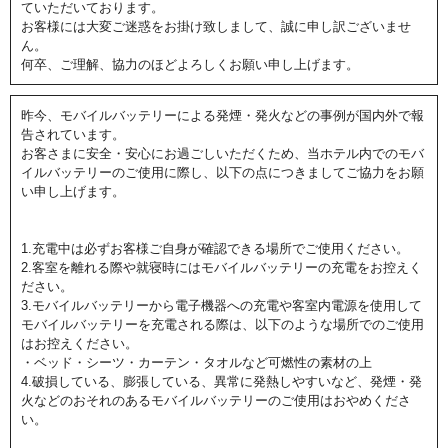
ていただいております。
お客様には大変ご迷惑をお掛け致しまして、誠に申し訳ございませ
ん。
何卒、ご理解、協力のほどよろしくお願い申し上げます。
昨今、モバイルバッテリーによる発煙・発火などの事例が国内外で報
告されています。
お客さまに安全・安心にお過ごしいただくため、当ホテル内でのモバ
イルバッテリーのご使用に際し、以下の点につきましてご協力をお願
い申し上げます。
1.充電中は必ずお客様ご自身が確認できる場所でご使用ください。
2.客室を離れる際や就寝時にはモバイルバッテリーの充電をお控えく
ださい。
3.モバイルバッテリーから電子機器への充電や客室内電源を使用して
モバイルバッテリーを充電される際は、以下のような場所でのご使用
はお控えください。
・ベッド・シーツ・カーテン・タオルなど可燃性の素材の上
4.破損している、膨張している、異常に発熱しやすいなど、発煙・発
火などのおそれのあるモバイルバッテリーのご使用はおやめくださ
い。