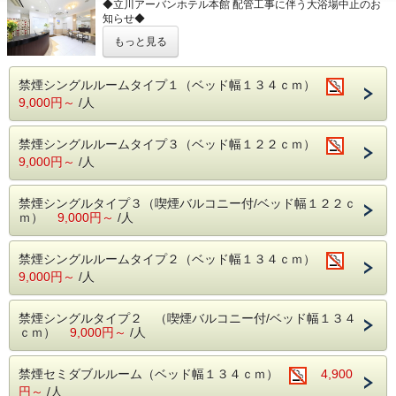
◆立川アーバンホテル本館 配管工事に伴う大浴場中止のお
い。 詳しくはホテルまでお問合せ下さいませ。
知らせ◆
◆立川アーバンホテル展望風呂営業時間のお知らせ◆
もっと見る
2026年4月22日（水）
(営業時間 17:00～25:00）※最終受付、24：30迄
上記日程、立川アーバンホテル本館の配管工事の為、
になります
大浴場のご利用が出来ません。
禁煙シングルルームタイプ１（ベッド幅１３４ｃｍ）
4月22日（水）にご宿泊いただくお客様にはご不便をおかけ
9,000円～
/人
いたしますが、
何卒、ご理解賜りますようお願い申し上げます。
禁煙シングルルームタイプ３（ベッド幅１２２ｃｍ）
チェックイン13：00〜チェックアウト24：00までのご休憩
9,000円～
/人
プランになります！
主に日曜・祝日に限定して販売してますが、稀に平日もご提
禁煙シングルタイプ３（喫煙バルコニー付/ベッド幅１２２ｃ
供させて頂いております。
ｍ）
9,000円～
☆ご利用時間内は外出自由！お食事やお買い物にも行けちゃ
/人
います(*^。^*)☆
この機会に是非、御利用下さいませ！
禁煙シングルルームタイプ２（ベッド幅１３４ｃｍ）
※ご休憩時間（24：00まで）を過ぎますと、一泊分の延長
料を頂きます。
9,000円～
/人
なお、当日の状況によっては延長不可の場合もございますの
で、予めご了承ください。
禁煙シングルタイプ２ （喫煙バルコニー付/ベッド幅１３４
ｃｍ）
9,000円～
/人
◆立川アーバンホテル展望風呂営業時間のお知らせ◆
(営業時間 17:00～24:00）
禁煙セミダブルルーム（ベッド幅１３４ｃｍ）
4,900
円～
/人