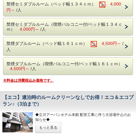
4月22日（水）にご宿泊いただくお客様にはご不便をおかけ
禁煙セミダブルルーム（ベッド幅１３４ｃｍ）
4,000
いたしますが、
円～
/人
何卒、ご理解賜りますようお願い申し上げます。
禁煙セミダブルルーム（喫煙バルコニー付/ベッド幅１３４ｃ
カップルの方々など、お２人様でご宿泊の部屋数限
ｍ）
4,000円～
/人
定プランです。
禁煙ダブルルーム（ベッド幅１６１ｃｍ）
4,500円～
/
★☆★ 全客室が室内禁煙・ミニキッチン付のホテ
人
ル ★☆★
全室ミニキッチン・専用バルコニー付☆長期滞在も快適に☆
全室インターネット有線ＬＡＮ接続無料 本館の男女別展望
禁煙ダブルルーム（喫煙バルコニー付/ベッド幅１６１ｃｍ）
風呂利用可！ ビジネス・観光の拠点「立川」をご利用の際
4,500円～
/人
は是非お越し下さい♪
※料金は消費税込み価格です。
◆立川アーバンホテル展望風呂営業時間のお知らせ◆
(営業時間 17:00～25:00）※最終受付、24：30迄
になります
【エコ】連泊時のルームクリーンなしでお得！エコ＆エコプ
ラン♪（3泊まで）
【アクセス情報】
◆立川アーバンホテル本館 配管工事に伴う大浴場中止のお
・ＪＲ立川駅南口より徒歩４分
知らせ◆
・多摩都市モノレール立川南駅より徒歩5分
もっと見る
2026年4月22日（水）
【近隣施設へ】
上記日程、立川アーバンホテル本館の配管工事の為、
・国営昭和記念公園（あけぼの口）まで徒歩14分