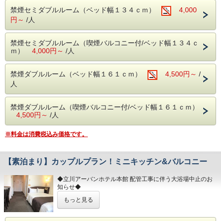
禁煙セミダブルルーム（ベッド幅１３４ｃｍ）
4,000
◆立川アーバンホテル展望風呂営業時間のお知らせ◆
円～
/人
(営業時間 17:00～25:00）※最終受付、24：30迄
になります
禁煙セミダブルルーム（喫煙バルコニー付/ベッド幅１３４ｃ
【アクセス情報】
ｍ）
4,000円～
/人
・ＪＲ立川駅南口より徒歩４分
・多摩都市モノレール立川南駅より徒歩5分
禁煙ダブルルーム（ベッド幅１６１ｃｍ）
4,500円～
/
【近隣施設へ】
人
・国営昭和記念公園（あけぼの口）まで徒歩14分
・GREEN SPRINGS（TACHIKAWA STAGE GARDEN）ま
で 徒歩15分
禁煙ダブルルーム（喫煙バルコニー付/ベッド幅１６１ｃｍ）
・立川 諏訪神社まで徒歩14分
4,500円～
/人
・ベルーナドームまで 電車約60分
※料金は消費税込み価格です。
【素泊まり】カップルプラン！ミニキッチン&バルコニー
◆立川アーバンホテル本館 配管工事に伴う大浴場中止のお
知らせ◆
もっと見る
2026年4月22日（水）
上記日程、立川アーバンホテル本館の配管工事の為、
大浴場のご利用が出来ません。