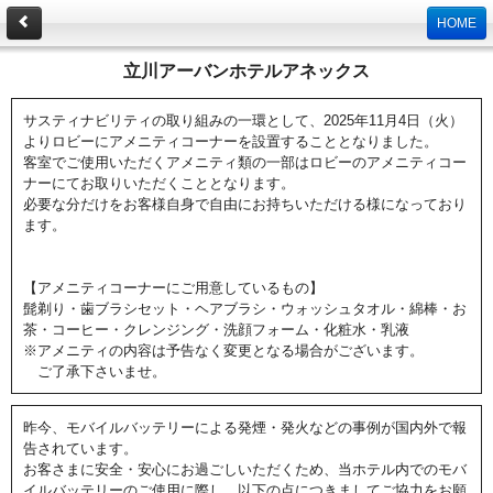
HOME
立川アーバンホテルアネックス
サスティナビリティの取り組みの一環として、2025年11月4日（火）
よりロビーにアメニティコーナーを設置することとなりました。
客室でご使用いただくアメニティ類の一部はロビーのアメニティコー
ナーにてお取りいただくこととなります。
必要な分だけをお客様自身で自由にお持ちいただける様になっており
ます。
【アメニティコーナーにご用意しているもの】
髭剃り・歯ブラシセット・ヘアブラシ・ウォッシュタオル・綿棒・お
茶・コーヒー・クレンジング・洗顔フォーム・化粧水・乳液
※アメニティの内容は予告なく変更となる場合がございます。
ご了承下さいませ。
昨今、モバイルバッテリーによる発煙・発火などの事例が国内外で報
告されています。
お客さまに安全・安心にお過ごしいただくため、当ホテル内でのモバ
イルバッテリーのご使用に際し、以下の点につきましてご協力をお願