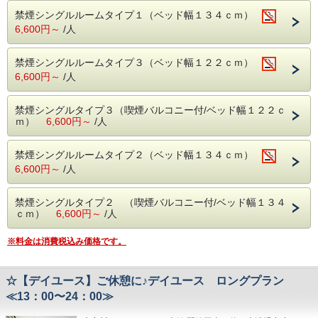
大浴場のご利用が出来ません。
・GREEN SPRINGS（TACHIKAWA STAGE GARDEN）ま
禁煙シングルルームタイプ１（ベッド幅１３４ｃｍ）
4月22日（水）にご宿泊いただくお客様にはご不便をおかけ
で 徒歩15分
6,600円～
/人
いたしますが、
・立川 諏訪神社まで徒歩14分
何卒、ご理解賜りますようお願い申し上げます。
・ベルーナドームまで 電車約60分
禁煙シングルルームタイプ３（ベッド幅１２２ｃｍ）
6,600円～
/人
【お部屋清掃なしでお得なプラン！】
少数泊だし、洗面用具もタオルも自分のお気に入りが
あるのでいらないケド……。
禁煙シングルタイプ３（喫煙バルコニー付/ベッド幅１２２ｃ
という、旅慣れたお客様にお勧めのお得プランで
ｍ）
6,600円～
/人
す！！
ルームクリーン（お部屋清掃・リネン交換・アメニテ
禁煙シングルルームタイプ２（ベッド幅１３４ｃｍ）
ィ交換）なしで割引料金でご提供させていただきま
6,600円～
/人
す。
禁煙シングルタイプ２ （喫煙バルコニー付/ベッド幅１３４
※お部屋のゴミ回収は承ります。
ｃｍ）
6,600円～
/人
※最大3泊までのご利用とさせていただきます（それ以
上のご連泊の場合には清掃に入らせていただきま
※料金は消費税込み価格です。
す）。
☆全室ミニキッチン・専用バルコニー付☆
●長期滞在も快適！ ●全室インターネット有線ＬＡＮ接続無
☆【デイユース】ご休憩に♪デイユース ロングプラン
料 ●本館の男女別展望風呂利用可！ ●ビジネス・観光の拠点
≪13：00〜24：00≫
「立川」をご利用の際は是非お越し下さい♪ ※泊数が２泊未
満になりますと料金が変更になりますので、ご注意くださ