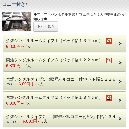
コニー付き♪
◆立川アーバンホテル本館 配管工事に伴う大浴場中止のお
知らせ◆
もっと見る
2026年4月22日（水）
上記日程、立川アーバンホテル本館の配管工事の為、
大浴場のご利用が出来ません。
禁煙シングルルームタイプ１（ベッド幅１３４ｃｍ）
4月22日（水）にご宿泊いただくお客様にはご不便をおかけ
6,800円～
/人
いたしますが、
何卒、ご理解賜りますようお願い申し上げます。
禁煙シングルルームタイプ３（ベッド幅１２２ｃｍ）
6,800円～
/人
★☆★ 全客室が室内禁煙・ミニキッチン付の
ホテル ★☆★
禁煙シングルタイプ３（喫煙バルコニー付/ベッド幅１２２ｃ
ｍ）
6,800円～
/人
全室ミニキッチン・専用バルコニー付
☆長期滞在も快適！
☆全室インターネット有線ＬＡＮ接続無料
禁煙シングルルームタイプ２（ベッド幅１３４ｃｍ）
☆本館の男女別展望風呂利用可！
6,800円～
/人
☆貸出品多数有り！調理器具、食器、加湿器、毛布、空気清
浄機など
☆コインランドリー３台有り
禁煙シングルタイプ２ （喫煙バルコニー付/ベッド幅１３４
ビジネス・観光の拠点「立川」をご利用の際は是非
ｃｍ）
6,800円～
/人
お越し下さい♪