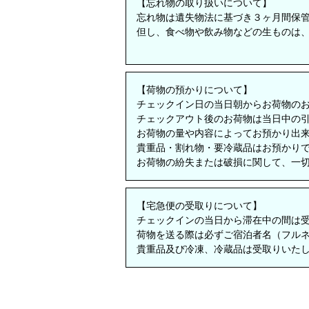
【忘れ物の取り扱いについて】
忘れ物は遺失物法に基づき３ヶ月間保
但し、食べ物や飲み物などの生ものは
【荷物の預かりについて】
チェックイン日の当日朝からお荷物の
チェックアウト後のお荷物は当日中の
お荷物の量や内容によってお預かり出
貴重品・割れ物・要冷蔵品はお預かり
お荷物の紛失または破損に関して、一
【宅急便の受取りについて】
チェックインの当日から滞在中の間は
荷物を送る際は必ずご宿泊者名（フル
貴重品及び冷凍、冷蔵品は受取りいた