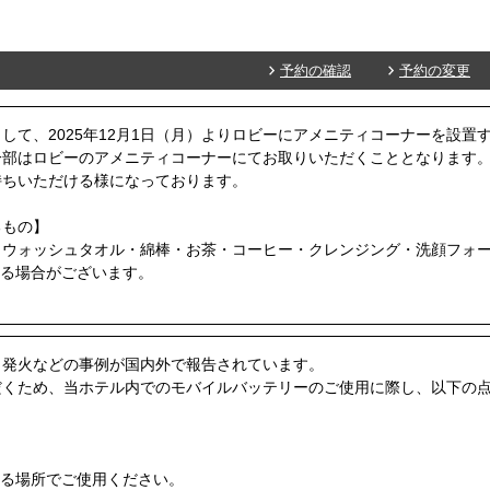
予約の確認
予約の変更
して、2025年12月1日（月）よりロビーにアメニティコーナーを設置
一部はロビーのアメニティコーナーにてお取りいただくこととなります
持ちいただける様になっております。
るもの】
・ウォッシュタオル・綿棒・お茶・コーヒー・クレンジング・洗顔フォ
なる場合がございます。
・発火などの事例が国内外で報告されています。
だくため、当ホテル内でのモバイルバッテリーのご使用に際し、以下の
きる場所でご使用ください。