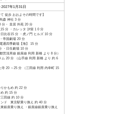
～2027年1月31日
て 徒歩 おおよその時間です】
烏森 神社 3 分
分・ 皇居 外苑 20 分
 分 ・カレッタ 汐留 1 0 分
比谷15 分 ・虎ノ門 ヒルズ 10 分
・帝国劇場 20 分
・電通四季劇場【海】 15 分
 ・日生劇場 10 分
都営浅草線 銀座線 利用 新橋 より 8 分）
 20 分 （山手線 利用 新橋 より 約 6
 20 ～25 分 （三田線 利用 内幸町 15
】
かもめ 約 22 分
 約 15 分
田線 約 10 分
ド 東京駅乗り換え 約 40 分
東銀座乗り換え ・銀座線銀座乗り換え