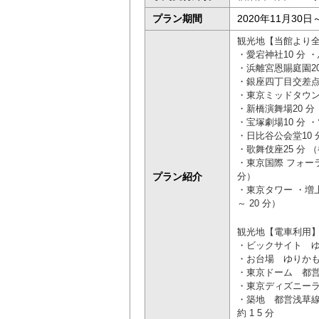
プラン期間
2020年11月30日
観光地【当館より全
・愛宕神社10 分 ・
・浜離宮恩賜庭園20 
・銀座四丁目交差点15
・東京ミッドタウン日
・新橋演舞場20 分 
・宝塚劇場10 分 
・日比谷公会堂10 分
・歌舞伎座25 分 （
・東京国際 フォーラム
プラン紹介
分）
・東京タワー ・増上寺
～ 20 分）
観光地【電車利用
・ビックサイト ゆり
・お台場 ゆりかもめ
・東京ドーム 都営三
・東京ディズニーラン
・築地 都営浅草線
約 1 5 分