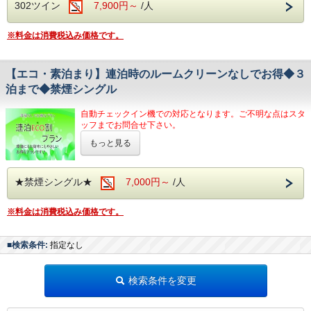
302ツイン
7,900円～
/人
※出来る限りご配慮させて頂きますが、ご希望に添えない場
合もございます。
【宿泊例】
※料金は消費税込み価格です。
ご家族で...①大人2名.子供１名 ②大人1名.子供２名など
友達同士で...大人３名
宿泊費を安く抑えて次の日のランチをゴージャスににするの
もよし
【エコ・素泊まり】連泊時のルームクリーンなしでお得◆３
東京土産を買うのもよし
泊まで◆禁煙シングル
※1名様利用でも３名様利用でも料金は変わりません。
全室無料インターネット（wi-fi完備）充実したビジネス環境
自動チェックイン機での対応となります。ご不明な点はスタ
をご利用いただけます。
ッフまでお問合せ下さい。
【お部屋清掃なしでお得なプラン！】
もっと見る
ぐっすり眠れて、朝から元気に、質の高い眠りと目覚めをお
少数泊だし、洗面用具もタオルも自分のお気に入りがあるの
届けするシモンズベッド全室導入。
でいらないケド……。
★都内主要エリアへのアクセス抜群★
という、旅慣れたお客様にお勧めのお得プランです！！
- 末広町駅 2・4番出口より徒歩3分
★禁煙シングル★
7,000円～
/人
- 御徒町駅 南口より徒歩5分
お部屋の清掃なしでご宿泊料を割引させていただきます。
- 上野広小路駅 A1・A4出口より徒歩5分
※タオル・アメニティー類の補充は２泊目からはフロントに
※料金は消費税込み価格です。
- 湯島駅 6番出口より徒歩4分
てお渡し致します。
- 仲御徒町駅 2番出口より徒歩8分
※お部屋のゴミ回収は承ります。
- 秋葉原駅 電気街口より徒歩11分
※お部屋の清掃、シーツ・枕カバーの交換は行いません。
■検索条件:
指定なし
- 上野動物園まで13分
★都内主要エリアへのアクセス抜群★
- 上野恩賜公園まで15分
- 末広町駅 2･4番出口より徒歩3分
- 浅草寺まで18分
検索条件を変更
- 御徒町駅 南口より徒歩5分
- 浅草花やしきまで21分
- 上野広小路駅 A1･A4出口より徒歩5分
- 日本武道館まで21分
- 湯島駅 6番出口より徒歩4分