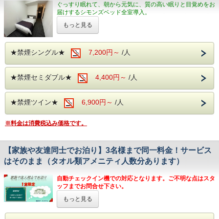
ぐっすり眠れて、朝から元気に、質の高い眠りと目覚めをお
届けするシモンズベッド全室導入。
もっと見る
自動チェックイン機での対応となります
。ご不明な点はスタ
ッフまでお問合せ下さい。
★都内主要エリアへのアクセス抜群★
★禁煙シングル★
7,200円～
/人
- 末広町駅 2･4番出口より徒歩3分
- 御徒町駅 南口より徒歩5分
- 上野広小路駅 A1･A4出口より徒歩5分
★禁煙セミダブル★
4,400円～
/人
- 湯島駅 6番出口より徒歩4分
- 仲御徒町駅 2番出口より徒歩8分
- 秋葉原駅 電気街口より徒歩11分
★禁煙ツイン★
6,900円～
/人
- 上野動物園まで13分
- 上野恩賜公園まで15分
※料金は消費税込み価格です。
- 浅草寺まで18分
- 浅草花やしきまで21分
- 日本武道館まで21分
【家族や友達同士でお泊り】3名様まで同一料金！サービス
- 東京ドームまで22分
はそのまま（タオル類アメニティ人数分あります）
- 東京スカイツリーまで23分
- 明治神宮まで27分
自動チェックイン機での対応となります。ご不明な点はスタ
ビジネス・観光に是非ご利用ください！
ッフまでお問合せ下さい。
【プラン内容】
もっと見る
その他ご要望（角部屋希望、低層階希望、高層階希望、エレ
※シモンズ製セミダブルベット（120㎝×195㎝）
ベーターから離れた部屋希望、お仲間と隣部屋希望等）がご
シモンズ製シングルベット（110㎝×195㎝）各1台ずつ設
ざいましたらご記入下さい。
置