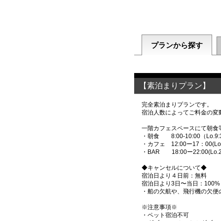
プランから探す
【素泊まりプラン】
完全素泊まりプランです。
宿泊人数によってご料金の変
一階カフェスペースにて朝食
・朝食 8:00-10:00（Lo.9:
・カフェ 12:00ー17：00(Lo.1
・BAR 18:00ー22:00(Lo.2
◆キャンセルについて◆
宿泊日より４日前：無料
宿泊日より3日〜当日：100%
・船の欠航や、飛行機の欠便
※注意事項※
・ペット宿泊不可