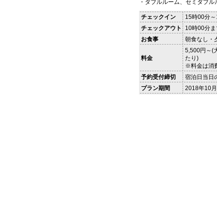
・ダブルルーム、セミダブル
チェックイン
15時00分～
チェックアウト
10時00分
お食事
朝食なし・
5,500円
料金
たり)
※料金は消
予約受付締切
宿泊日当日
プラン期間
2018年10