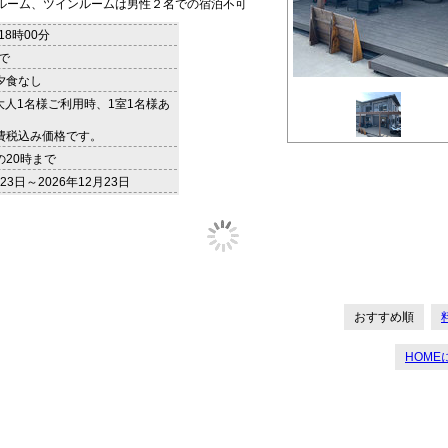
ルーム、ツインルームは男性２名での宿泊不可
18時00分
まで
夕食なし
～(大人1名様ご利用時、1室1名様あ
費税込み価格です。
の20時まで
月23日～2026年12月23日
おすすめ順
HOME