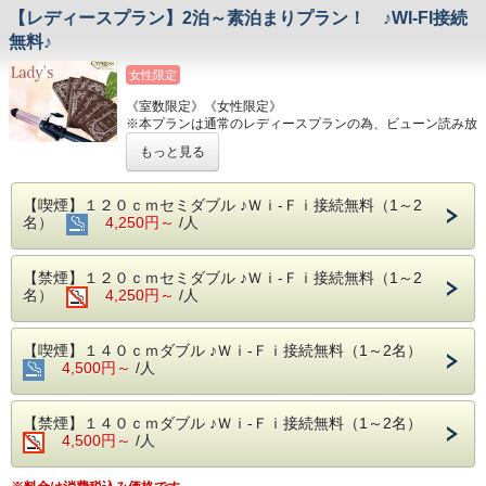
バスアメニティ（シャンプー等）にはDHCをご用意。
【レディースプラン】2泊～素泊まりプラン！ ♪WI-FI接続
⑤ホテル付近の便利なお店♪
無料♪
コンビニ（24時間営業）、スーパー（深夜0時迄営業）が目
の前で便利！
女性限定
※営業時間は変動する場合がございます。
⑥オプション
《室数限定》《女性限定》
【連泊される方におススメ】※前日までにお申し付け下さ
※本プランは通常のレディースプランの為、ビューン読み放
い。
題タブレットの
・ベッドメイキング 1,000円/1回
もっと見る
​ サービスはございません。
・ステイ清掃 3,000円/1回
【ミニキッチンご利用の方におススメ】※在庫に限りがござ
★特典★
います。
【喫煙】１２０ｃｍセミダブル ♪Ｗｉ-Ｆｉ接続無料（1～2
①スキンケア4点セット付き♪
・鍋フライパンセット 300円/1泊
名）
4,250円～
/人
②ヘアアイロンをお部屋に設置♪
・食器セット 300円/1泊
■主な駅・観光スポットのご案内■
■ホテルのご案内■
【主な駅】 ※乗り換え無しで東京都心部へ楽々アクセス！
【禁煙】１２０ｃｍセミダブル ♪Ｗｉ-Ｆｉ接続無料（1～2
①アクセス
東京駅（13分）・秋葉原駅（14分）・品川（23分）・新宿
名）
4,250円～
/人
JR新小岩駅北口より徒歩1分！東京の出張・研修・観光の拠
（32分）など
点にオススメです☆
【主な観光スポット】 ※徒歩・乗り継ぎ所要時間含む
②インターネット環境
〇乗り換え無しでOK！…両国国技館（13分）・東京ドーム
【喫煙】１４０ｃｍダブル ♪Ｗｉ-Ｆｉ接続無料（1～2名）
全室WI-FI接続無料・有線LANケーブルご用意しておりま
（24分）・東京スカイツリー（21分）・浅草雷門（34分）
4,500円～
す。
/人
※東京スカイツリー・浅草雷門はバスなら１本でOK！（新
③館内フロアにコインランドリー（乾燥機付き）を完備！
小岩駅東北広場/土日祝のみ運行）
※館内に洗剤のご用意はございませんのでご用意をお願い致
〇乗り換えは一度だけ！…東京ディズニーリゾート（28
します。
【禁煙】１４０ｃｍダブル ♪Ｗｉ-Ｆｉ接続無料（1～2名）
分）・幕張メッセ（50分）・東京ビックサイト（54分）
※連泊の場合、途中清掃はございませんので予めご了承下さ
4,500円～
/人
い。
■宿泊税について■
（アメニティは宿泊日数×人数分ご用意致します。）
※当ホテルは東京都宿泊税条例に定める特別徴収義務者で