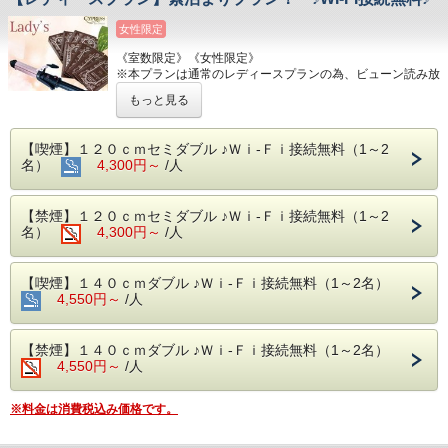
女性限定
《室数限定》《女性限定》
※本プランは通常のレディースプランの為、ビューン読み放
題タブレットの
もっと見る
サービスはございません。
★特典★
【喫煙】１２０ｃｍセミダブル ♪Ｗｉ-Ｆｉ接続無料（1～2
①スキンケア4点セット付き♪
名）
4,300円～
/人
②ヘアアイロンをお部屋に設置♪
■ホテルのご案内■
【禁煙】１２０ｃｍセミダブル ♪Ｗｉ-Ｆｉ接続無料（1～2
①アクセス
名）
4,300円～
/人
JR新小岩駅北口より徒歩1分！東京の出張・研修・観光の拠
点にオススメです☆
②インターネット環境
【喫煙】１４０ｃｍダブル ♪Ｗｉ-Ｆｉ接続無料（1～2名）
全室WI-FI接続無料・有線LANケーブルご用意しておりま
4,550円～
す。
/人
③館内フロアにコインランドリー（乾燥機付き）を完備！
※館内に洗剤のご用意はございませんのでご用意をお願い致
します。
【禁煙】１４０ｃｍダブル ♪Ｗｉ-Ｆｉ接続無料（1～2名）
※連泊の場合、途中清掃はございませんので予めご了承下さ
4,550円～
/人
い。
（アメニティは宿泊日数×人数分ご用意致します。）
※料金は消費税込み価格です。
④連泊におススメ☆充実お部屋設備！
ミニキッチン、２ドア冷蔵庫、電子レンジを完備しておりま
す。