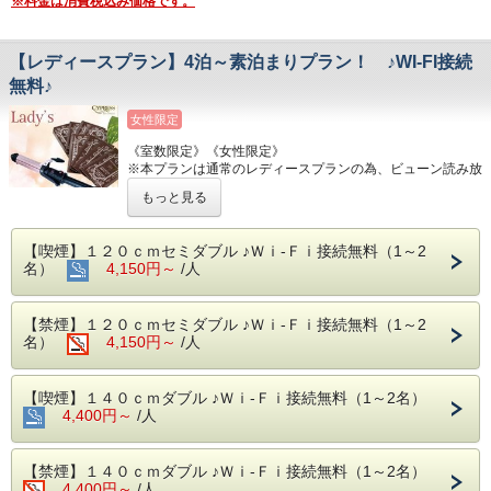
※料金は消費税込み価格です。
④連泊におススメ☆充実お部屋設備！
す。
ミニキッチン、２ドア冷蔵庫、電子レンジを完備しておりま
宿泊料金1名1泊10，000～15，000円（税抜）未満は100
す。
円、15，000円（税抜）以上は200円をフロントにて別途ご
バスアメニティ（シャンプー等）にはDHCをご用意。
【レディースプラン】4泊～素泊まりプラン！ ♪WI-FI接続
清算下さい。
⑤ホテル付近の便利なお店♪
無料♪
コンビニ（24時間営業）、スーパー（深夜0時迄営業）が目
■スマートフォン決済のご案内■
の前で便利！
※PayPayでのご決済が可能です。
女性限定
※営業時間は変動する場合がございます。
⑥オプション
■AEDのご案内■
《室数限定》《女性限定》
【連泊される方におススメ】※前日までにお申し付け下さ
※1階エントランスホールに設置がございます。
※本プランは通常のレディースプランの為、ビューン読み放
い。
題タブレットの
・ベッドメイキング 1,000円/1回
もっと見る
​ サービスはございません。
・ステイ清掃 3,000円/1回
【ミニキッチンご利用の方におススメ】※在庫に限りがござ
★特典★
います。
【喫煙】１２０ｃｍセミダブル ♪Ｗｉ-Ｆｉ接続無料（1～2
①スキンケア4点セット付き♪
・鍋フライパンセット 300円/1泊
名）
4,150円～
/人
②ヘアアイロンをお部屋に設置♪
・食器セット 300円/1泊
■主な駅・観光スポットのご案内■
■ホテルのご案内■
【主な駅】 ※乗り換え無しで東京都心部へ楽々アクセス！
【禁煙】１２０ｃｍセミダブル ♪Ｗｉ-Ｆｉ接続無料（1～2
①アクセス
東京駅（13分）・秋葉原駅（14分）・品川（23分）・新宿
名）
4,150円～
/人
JR新小岩駅北口より徒歩1分！東京の出張・研修・観光の拠
（32分）など
点にオススメです☆
【主な観光スポット】 ※徒歩・乗り継ぎ所要時間含む
②インターネット環境
〇乗り換え無しでOK！…両国国技館（13分）・東京ドーム
【喫煙】１４０ｃｍダブル ♪Ｗｉ-Ｆｉ接続無料（1～2名）
全室WI-FI接続無料・有線LANケーブルご用意しておりま
（24分）・東京スカイツリー（21分）・浅草雷門（34分）
4,400円～
す。
/人
※東京スカイツリー・浅草雷門はバスなら１本でOK！（新
③館内フロアにコインランドリー（乾燥機付き）を完備！
小岩駅東北広場/土日祝のみ運行）
※館内に洗剤のご用意はございませんのでご用意をお願い致
〇乗り換えは一度だけ！…東京ディズニーリゾート（28
します。
【禁煙】１４０ｃｍダブル ♪Ｗｉ-Ｆｉ接続無料（1～2名）
分）・幕張メッセ（50分）・東京ビックサイト（54分）
※連泊の場合、途中清掃はございませんので予めご了承下さ
4,400円～
/人