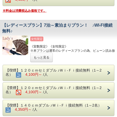
い。
■宿泊税について■
（アメニティは宿泊日数×人数分ご用意致します。）
※当ホテルは東京都宿泊税条例に定める特別徴収義務者で
※料金は消費税込み価格です。
④連泊におススメ☆充実お部屋設備！
す。
ミニキッチン、２ドア冷蔵庫、電子レンジを完備しておりま
宿泊料金1名1泊10，000～15，000円（税抜）未満は100
す。
円、15，000円（税抜）以上は200円をフロントにて別途ご
バスアメニティ（シャンプー等）にはDHCをご用意。
【レディースプラン】7泊～素泊まりプラン！ ♪WI-FI接続
清算下さい。
⑤ホテル付近の便利なお店♪
無料♪
コンビニ（24時間営業）、スーパー（深夜0時迄営業）が目
■スマートフォン決済のご案内■
の前で便利！
※PayPayでのご決済が可能です。
女性限定
※営業時間は変動する場合がございます。
⑥オプション
■AEDのご案内■
《室数限定》《女性限定》
【連泊される方におススメ】※前日までにお申し付け下さ
※1階エントランスホールに設置がございます。
※本プランは通常のレディースプランの為、ビューン読み放
い。
題タブレットの
・ベッドメイキング 1,000円/1回
もっと見る
​ サービスはございません。
・ステイ清掃 3,000円/1回
【ミニキッチンご利用の方におススメ】※在庫に限りがござ
★特典★
います。
【喫煙】１２０ｃｍセミダブル ♪Ｗｉ-Ｆｉ接続無料（1～2
①スキンケア4点セット付き♪
・鍋フライパンセット 300円/1泊
名）
4,100円～
/人
②ヘアアイロンをお部屋に設置♪
・食器セット 300円/1泊
■主な駅・観光スポットのご案内■
■ホテルのご案内■
【主な駅】 ※乗り換え無しで東京都心部へ楽々アクセス！
【禁煙】１２０ｃｍセミダブル ♪Ｗｉ-Ｆｉ接続無料（1～2
①アクセス
東京駅（13分）・秋葉原駅（14分）・品川（23分）・新宿
名）
4,100円～
/人
JR新小岩駅北口より徒歩1分！東京の出張・研修・観光の拠
（32分）など
点にオススメです☆
【主な観光スポット】 ※徒歩・乗り継ぎ所要時間含む
②インターネット環境
〇乗り換え無しでOK！…両国国技館（13分）・東京ドーム
【喫煙】１４０ｃｍダブル ♪Ｗｉ-Ｆｉ接続無料（1～2名）
全室WI-FI接続無料・有線LANケーブルご用意しておりま
（24分）・東京スカイツリー（21分）・浅草雷門（34分）
4,350円～
す。
/人
※東京スカイツリー・浅草雷門はバスなら１本でOK！（新
③館内フロアにコインランドリー（乾燥機付き）を完備！
小岩駅東北広場/土日祝のみ運行）