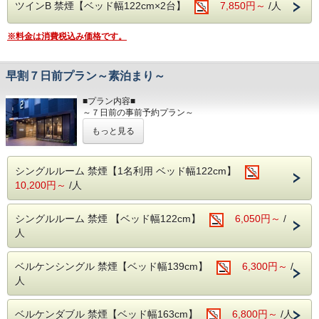
・保温効果：プラチナノバブルのお湯は身体の芯から温ま
ツインB 禁煙【ベッド幅122cm×2台】
7,850円～
/人
り、その効果が持続
します。
※料金は消費税込み価格です。
■室内設備■
全米No.1サータ社製マットレス/プラチナノバブル水/Wi-Fi接
早割７日前プラン～素泊まり～
続無料/バス/シャワー/
洗浄機付きトイレ/調整可能な空調設備/液晶TV/ドライヤー/
■プラン内容■
有料チャンネル/電気スタンド/電子ケトル/
～７日前の事前予約プラン～
※客室内には内線(外線)の電話機は設置しておりませんの
・７日前までにご予約頂いた方限定！(素泊まり)
で、予めご了承下さい。
もっと見る
早めに予約するちょっとお得なプラン♪
出張や旅行が決まったら早めの予約がオススメ！
■共通案内■
・24時以降にご到着の場合はお手数ですが、事前に到着時
■交通アクセス■
シングルルーム 禁煙【1名利用 ベッド幅122cm】
間のご連絡
・丸の内線「淡路町駅」A2出口より徒歩1分
10,200円～
/人
をお願い致します。
・JR「秋葉原」電気街口より徒歩7分
・セキリティ上深夜0時～6時までは正面入口が閉まってい
・JR「神田駅」北口、西口より徒歩6分（東京駅より1駅2
ますので、インター
分）
シングルルーム 禁煙 【ベッド幅122cm】
6,050円～
/
ホンにてお知らせくださいませ。（開錠にはルームカード
・東京メトロ「銀座線」A6出口より徒歩3分(21時以降はA4
が必要です。）
人
出口利用）
・料金は前払い制となります。チェックイン時にご精算をお
・コンビニ徒歩10秒
願い致し
ます。
ベルケンシングル 禁煙【ベッド幅139cm】
6,300円～
/
■全米No.1人気のサーター社製ベッドを全室導入！
・当ホテルは朝食とランドリーサービスを行なっておりませ
人
抱擁感のある寝心地と快適空間をお約束致します！
ん。
※当館は全館禁煙となっております。
ベルケンダブル 禁煙【ベッド幅163cm】
6,800円～
/人
​■プラチナノバブルを全室導入！