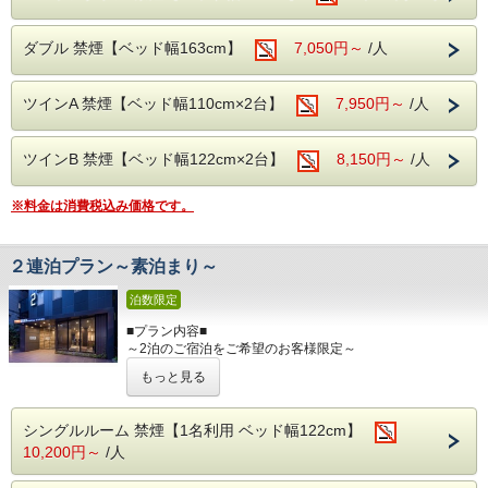
プラチナノバブルは微細な気泡水でやさしい洗浄効果・お肌
が潤う保湿
ダブル 禁煙【ベッド幅163cm】
7,050円～
/人
ポカポカが続く保温効果が体感できます。
・洗浄効果：プラス帯電した汚れにマイナス帯電した気泡が
汚れを吸着し
ツインA 禁煙【ベッド幅110cm×2台】
汚れを浮かせます。
7,950円～
/人
・保湿効果：プラチナノバブルが皮膚の奥まで浸透し角質
層の水分を高め
みずみしくハリのある素肌へ導きます。
ツインB 禁煙【ベッド幅122cm×2台】
8,150円～
/人
・保温効果：プラチナノバブルのお湯は身体の芯から温ま
り、その効果が持続
※料金は消費税込み価格です。
します。
■室内設備■
２連泊プラン～素泊まり～
全米No.1サータ社製マットレス/プラチナノバブル水/Wi-Fi接
続無料/バス/シャワー/
泊数限定
洗浄機付きトイレ/調整可能な空調設備/液晶TV/ドライヤー/
有料チャンネル/電気スタンド/電子ケトル/
■プラン内容■
※客室内には内線(外線)の電話機は設置しておりませんの
～2泊のご宿泊をご希望のお客様限定～
で、予めご了承下さい。
・2泊のご予約で通常料金よりお得にご宿泊頂けます。
もっと見る
※1泊をご希望のお客様は他のプランをご利用下さい。
■共通案内■
※3泊以上をご希望のお客様は3泊以上連泊プランがおすす
・24時以降にご到着の場合はお手数ですが、事前に到着時
めです。
シングルルーム 禁煙【1名利用 ベッド幅122cm】
間のご連絡
ビジネス・東京観光に是非ご利用ください！！
10,200円～
/人
をお願い致します。
・セキリティ上深夜0時～6時までは正面入口が閉まってい
■交通アクセス■
ますので、インター
・丸の内線「淡路町駅」A2出口より徒歩1分