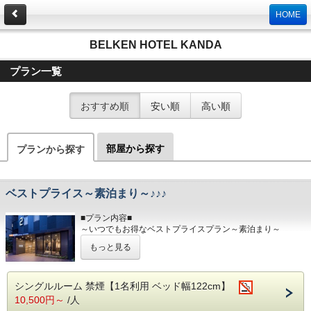
HOME
BELKEN HOTEL KANDA
プラン一覧
おすすめ順
安い順
高い順
部屋から探す
プランから探す
ベストプライス～素泊まり～♪♪♪
■プラン内容■
～いつでもお得なベストプライスプラン～素泊まり～
・当ホテルの基本のプラン(素泊まり)です。
もっと見る
ビジネス・東京観光に是非ご利用ください！！
■交通アクセス■
・丸の内線「淡路町駅」A2出口より徒歩1分
シングルルーム 禁煙【1名利用 ベッド幅122cm】
・JR「秋葉原」電気街口より徒歩7分
10,500円～
/人
・JR「神田駅」北口、西口より徒歩6分（東京駅より1駅2