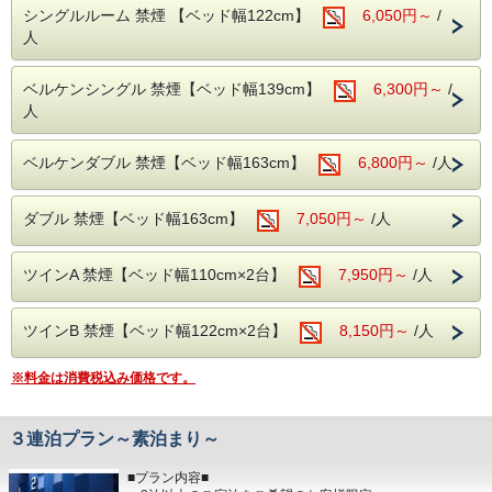
シングルルーム 禁煙 【ベッド幅122cm】
6,050円～
/
ホンにてお知らせくださいませ。（開錠にはルームカード
・JR「秋葉原」電気街口より徒歩7分
が必要です。）
・JR「神田駅」北口、西口より徒歩6分（東京駅より1駅2
人
・料金は前払い制となります。チェックイン時にご精算をお
分）
願い致し
・東京メトロ「銀座線」A6出口より徒歩3分(21時以降はA4
ます。
ベルケンシングル 禁煙【ベッド幅139cm】
出口利用）
6,300円～
/
・当ホテルは朝食とランドリーサービスを行なっておりませ
・コンビニ徒歩10秒
人
ん。
■全米No.1人気のサーター社製ベッドを全室導入！
抱擁感のある寝心地と快適空間をお約束致します！
ベルケンダブル 禁煙【ベッド幅163cm】
6,800円～
/人
※当館は全館禁煙となっております。
​​■プラチナノバブルを全室導入！
ダブル 禁煙【ベッド幅163cm】
7,050円～
/人
プラチナノバブルは微細な気泡水でやさしい洗浄効果・お肌
が潤う保湿
ポカポカが続く保温効果が体感できます。
ツインA 禁煙【ベッド幅110cm×2台】
7,950円～
/人
・洗浄効果：プラス帯電した汚れにマイナス帯電した気泡が
汚れを吸着し
汚れを浮かせます。
ツインB 禁煙【ベッド幅122cm×2台】
8,150円～
/人
・保湿効果：プラチナノバブルが皮膚の奥まで浸透し角質
層の水分を高め
みずみしくハリのある素肌へ導きます。
※料金は消費税込み価格です。
・保温効果：プラチナノバブルのお湯は身体の芯から温ま
り、その効果が持続
します。
３連泊プラン～素泊まり～
■室内設備■
■プラン内容■
全米No.1サータ社製マットレス/プラチナノバブル水/Wi-Fi接