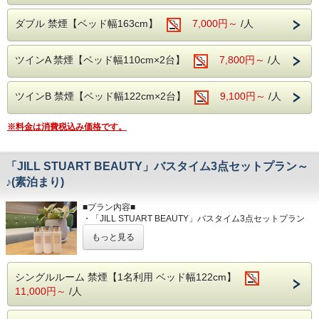
・セキリティ上深夜0時～6時までは正面入口が閉まってい
ますので、インター
■新型コロナウィルス対策■
ダブル 禁煙【ベッド幅163cm】
7,000円～
/人
ホンにてお知らせくださいませ。（開錠にはルームカード
・チェックイン時に、身分証明書（免許証、保険証、マイナ
が必要です。）
ンバー
・料金は前払い制となります。チェックイン時にご精算をお
カード、パスポート等）をご提示いただく場合がございま
ツインA 禁煙【ベッド幅110cm×2台】
願い致し
7,800円～
/人
す。
ます。
・飛沫感染防止の為、ご来館の際、館内ご移動の際は、マス
・当ホテルは朝食とランドリーサービスを行なっておりませ
クの着用の
ん。
ツインB 禁煙【ベッド幅122cm×2台】
9,100円～
/人
ご協力をお願いいたします。
・チェックイン時に検温、健康チェックシートの実施
・玄関、館内ロビーに手指消毒 液の設置
※料金は消費税込み価格です。
・館内・客室の消毒の徹底
・フロントカウンターにビニールカーテンの設置
・フロントカウンターにてソーシャルディスタンスのキープ
「JILL STUART BEAUTY」バスタイム3点セットプラン～
・客室に消毒剤の設置
・スタッフの検温、マスクの着用
♪(素泊まり)
■室内設備■
■プラン内容■
全米No.1サータ社製マットレス/Wi-Fi接続無料/バス/シャワ
・「JILL STUART BEAUTY」バスタイム3点セットプラン
ー/
(素泊まり)です。
洗浄機付きトイレ/調整可能な空調設備/液晶TV/ドライヤー/
もっと見る
リラックスした時間を過ごしたい時や、自分へのちょっとし
有料チャンネル/電気スタンド/電子ケトル/
たご褒美にもおす
※客室内には内線(外線)の電話機は設置しておりませんの
すめ。
で、予めご了承下さい。
シングルルーム 禁煙【1名利用 ベッド幅122cm】
■特典内容■
11,000円～
/人
■共通案内■
・ジルスチュアート リラックスバスタイムセット
・24時以降にご到着の場合はお手数ですが、事前に到着時
（シャンプー、コンディショナー、シャワージェル）
間のご連絡