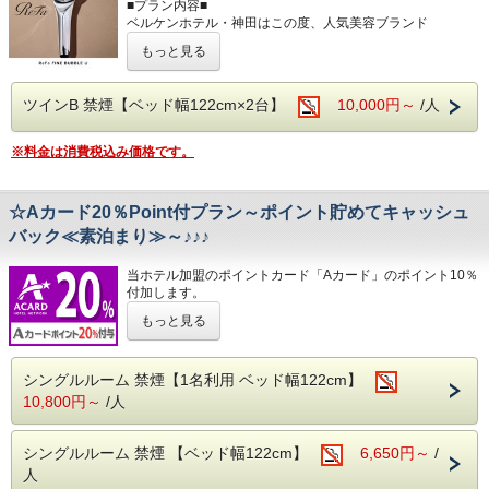
抱擁感のある寝心地と快適空間をお約束致します！
■プラン内容■
※当館は全館禁煙となっております。
ベルケンホテル・神田はこの度、人気美容ブランド
「ReFa」のシャワーヘッドと
もっと見る
■室内設備■
ドライヤーを導入いたしました。
全米No.1サータ社製マットレス/Wi-Fi接続無料/バス/シャワ
ファインバブルをたっぷりと体験できる「ファインバブル
ー/
Ｕ」のシャワーヘッド
ツインB 禁煙【ベッド幅122cm×2台】
10,000円～
/人
洗浄機付きトイレ/調整可能な空調設備/液晶TV/ドライヤー/
と手のひらサイズの小型軽量の「ReFa」ビューティードラ
有料チャンネル/電気スタンド/電子ケトル/
イヤーSEです。
※客室内には内線(外線)の電話機は設置しておりませんの
「ReFa」の使い心地を楽しみながら、心身ともにリフレッ
※料金は消費税込み価格です。
で、予めご了承下さい。
シュできるワンランク
上の美をぜひお愉しみくださいませ。
■共通案内■
☆Aカード20％Point付プラン～ポイント貯めてキャッシュ
・24時以降にご到着の場合はお手数ですが、事前に到着時
■客室備品■
間のご連絡
・「ReFa」ファインバブルUシャワーヘッド
バック≪素泊まり≫～♪♪♪
をお願い致します。
・「ReFa」ビューティードライヤーSE
・セキリティ上深夜0時～6時までは正面入口が閉まってい
・ジルスチュアート リラックスバスタイムセット
当ホテル加盟のポイントカード「Aカード」のポイント10％
ますので、インター
（シャンプー、コンディショナー、シャワージェル）
付加します。
ホンにてお知らせくださいませ。（開錠にはルームカード
・ウルトラファインバブル＆マイクロバブル
ポイントを貯めてキャッシュバックしよう♪
が必要です。）
※毛穴の奥まで入り込み、汚れを落としながら肌をやわらか
もっと見る
・料金は前払い制となります。チェックイン時にご精算をお
く整えます。
■「Aカードとは」■
願い致し
全国300店舗以上のビジネスホテルで使えるAカード。
ます。
シングルルーム 禁煙【1名利用 ベッド幅122cm】
ポイントが貯まるとその場で現金キャッシュバックが可能。
・当ホテルは朝食とランドリーサービスを行なっておりませ
ビジネスマン必携カードです。
10,800円～
/人
ん。
■室内設備■
入会金・年会費は無料。
ReFaシャワーヘッド/ReFaドライヤー/全米No.1サータ社製
・5,500ptで5,000円キャッシュバック
マットレス/プラチナノバブル水/ウルトラファインバブル＆
・9,750ptで10,000円キャッシュバック
シングルルーム 禁煙 【ベッド幅122cm】
6,650円～
/
マイクロバブル/Wi-Fi接続無料/洗浄機付きトイレ/調整可能
・19000ptで20,000円キャッシュバック
人
な空調設備/液晶TV/ドライヤー/電気スタンド/電子ケトル/