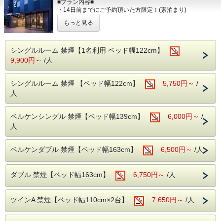
■プラン内容■
有料チャンネル/電気スタンド/電子ケトル/綿棒/ハブラシ/髭
・14日前までにご予約頂いた方限定！(素泊まり)
剃り/ブラシ/
出張や旅行が決まったら早めの予約がオススメ！
※客室内には内線(外線)の電話機は設置しておりませんの
もっと見る
ビジネス・東京観光に是非ご利用ください！！
で、予めご了承下さい。
■交通アクセス■
■共通案内■
・丸の内線「淡路町駅」A2出口より徒歩1分
シングルルーム 禁煙【1名利用 ベッド幅122cm】
・24時以降にご到着の場合はお手数ですが、事前に到着時
・JR「秋葉原」電気街口より徒歩7分
9,900円～
/人
間のご連絡
・JR「神田駅」北口、西口より徒歩6分（東京駅より1駅2
をお願い致します。
分）
・セキリティ上深夜0時～6時までは正面入口が閉まってい
・東京メトロ「銀座線」A6出口より徒歩3分(21時以降はA4
シングルルーム 禁煙 【ベッド幅122cm】
5,750円～
/
ますので、インター
出口利用）
ホンにてお知らせくださいませ。（開錠にはルームカード
人
・コンビニ徒歩10秒
が必要です。）
・料金は前払い制となります。チェックイン時にご精算をお
■全米No.1人気のサーター社製ベッドを全室導入！
願い致し
ベルケンシングル 禁煙【ベッド幅139cm】
6,000円～
/
抱擁感のある寝心地と快適空間をお約束致します！
ます。
人
※当館は全館禁煙となっております。
・当ホテルは朝食とランドリーサービスを行なっておりませ
ん。
■プラチナノバブルを全室導入！
ベルケンダブル 禁煙【ベッド幅163cm】
6,500円～
/人
プラチナノバブルは微細な気泡水でやさしい洗浄効果・お肌
が潤う保湿
ポカポカが続く保温効果が体感できます。
ダブル 禁煙【ベッド幅163cm】
6,750円～
/人
・洗浄効果：プラス帯電した汚れにマイナス帯電した気泡が
汚れを吸着し
汚れを浮かせます。
ツインA 禁煙【ベッド幅110cm×2台】
・保湿効果：プラチナノバブルが皮膚の奥まで浸透し角質
7,650円～
/人
層の水分を高め
みずみしくハリのある素肌へ導きます。