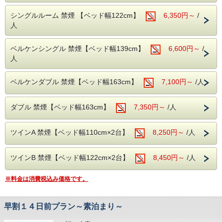
分）
・東京メトロ「銀座線」A6出口より徒歩3分(21時以降はA4
シングルルーム 禁煙 【ベッド幅122cm】
6,350円～
/
出口利用）
人
・コンビニ徒歩10秒
■全米No.1人気のサーター社製ベッドを全室導入！
ベルケンシングル 禁煙【ベッド幅139cm】
6,600円～
/
抱擁感のある寝心地と快適空間をお約束致します！
人
※当館は全館禁煙となっております。
■プラチナノバブルを全室導入！
ベルケンダブル 禁煙【ベッド幅163cm】
7,100円～
/人
プラチナノバブルは微細な気泡水でやさしい洗浄効果・お肌
が潤う保湿
ポカポカが続く保温効果が体感できます。
ダブル 禁煙【ベッド幅163cm】
7,350円～
/人
・洗浄効果：プラス帯電した汚れにマイナス帯電した気泡が
汚れを吸着し
汚れを浮かせます。
ツインA 禁煙【ベッド幅110cm×2台】
・保湿効果：プラチナノバブルが皮膚の奥まで浸透し角質
8,250円～
/人
層の水分を高め
みずみしくハリのある素肌へ導きます。
・保温効果：プラチナノバブルのお湯は身体の芯から温ま
ツインB 禁煙【ベッド幅122cm×2台】
8,450円～
/人
り、その効果が持続
します。
※料金は消費税込み価格です。
■室内設備■
全米No.1サータ社製マットレス/プラチナノバブル水/Wi-Fi接
早割１４日前プラン～素泊まり～
続無料/バス/シャワー/
洗浄機付きトイレ/調整可能な空調設備/液晶TV/ドライヤー/