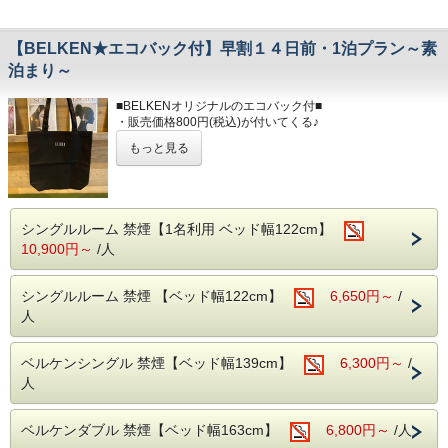
​​​​​■プラチナノバブルを全室導入！
プラチナノバブルは微細な気泡水でやさしい洗浄効果・お肌
【BELKEN★エコバック付】早割１４日前・1泊プラン～素
が潤う保湿
ポカポカが続く保温効果が体感できます。
泊まり～
・洗浄効果：プラス帯電した汚れにマイナス帯電した気泡が
汚れを吸着し
■BELKENオリジナルのエコバック付■
汚れを浮かせます。
・販売価格800円(税込)が付いてくる♪
・保湿効果：プラチナノバブルが皮膚の奥まで浸透し角質
層の水分を高め
もっと見る
■プラン内容■
みずみしくハリのある素肌へ導きます。
～14日前のご予約でお得！早割プラン～
・保温効果：プラチナノバブルのお湯は身体の芯から温ま
・14日前までにご予約頂いた方限定！(素泊まり)
り、その効果が持続
早めに予約するとお得なプラン♪
します。
★出張や旅行が決まったら早めの予約がオススメ！
シングルルーム 禁煙【1名利用 ベッド幅122cm】
★ビジネス・東京観光に是非ご利用ください！！
10,900円～
/人
■室内設備■
■交通アクセス■
全米No.1サータ社製マットレス/プラチナノバブル水/Wi-Fi接
・丸の内線「淡路町駅」A2出口より徒歩1分
続無料/バス/シャワー/
シングルルーム 禁煙 【ベッド幅122cm】
6,650円～
/
・JR「秋葉原」電気街口より徒歩7分
洗浄機付きトイレ/調整可能な空調設備/液晶TV/ドライヤー/
・JR「神田駅」北口、西口より徒歩6分（東京駅より1駅2
人
有料チャンネル/電気スタンド/電子ケトル/
分）
※客室内には内線(外線)の電話機は設置しておりませんの
・東京メトロ「銀座線」A6出口より徒歩3分(21時以降はA4
で、予めご了承下さい。
ベルケンシングル 禁煙【ベッド幅139cm】
出口利用）
6,300円～
/
・コンビニ徒歩10秒
人
■共通案内■
・24時以降にご到着の場合はお手数ですが、事前に到着時
■全米No.1人気のサーター社製ベッドを全室導入！
間のご連絡
抱擁感のある寝心地と快適空間をお約束致します！
ベルケンダブル 禁煙【ベッド幅163cm】
6,800円～
/人
をお願い致します。
※当館は全館禁煙となっております。