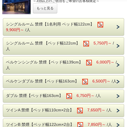
～3泊以上のご宿泊をご希望のお客様限定～
続無料/バス/シャワー/
3泊以上のご予約で通常料金よりお得にご宿泊頂けます。
もっと見る
洗浄機付きトイレ/調整可能な空調設備/液晶TV/ドライヤー/
※1泊をご希望のお客様は他のプランをご利用下さい。
有料チャンネル/電気スタンド/電子ケトル/
※2泊をご希望のお客様は2泊連泊プランがおすすめです。
※客室内には内線(外線)の電話機は設置しておりませんの
ビジネス・東京観光に是非ご利用ください！！
で、予めご了承下さい。
シングルルーム 禁煙【1名利用 ベッド幅122cm】
■交通アクセス■
9,900円～
/人
■共通案内■
・丸の内線「淡路町駅」A2出口より徒歩1分
・24時以降にご到着の場合はお手数ですが、事前に到着時
・JR「秋葉原」電気街口より徒歩7分
間のご連絡
・JR「神田駅」北口、西口より徒歩6分（東京駅より1駅2
シングルルーム 禁煙 【ベッド幅122cm】
5,750円～
/
をお願い致します。
分）
人
・セキリティ上深夜0時～6時までは正面入口が閉まってい
・東京メトロ「銀座線」A6出口より徒歩3分(21時以降はA4
ますので、インター
出口利用）
ホンにてお知らせくださいませ。（開錠にはルームカードが
・コンビニ徒歩10秒
ベルケンシングル 禁煙【ベッド幅139cm】
6,000円～
/
必要です。）
人
・料金は前払い制となります。チェックイン時にご精算をお
■全米No.1人気のサーター社製ベッドを全室導入！
願い致し
抱擁感のある寝心地と快適空間をお約束致します！
ます。
※当館は全館禁煙となっております。
ベルケンダブル 禁煙【ベッド幅163cm】
6,500円～
/人
・当ホテルは朝食とランドリーサービスを行なっておりませ
ん。
​​​■プラチナノバブルを全室導入！
プラチナノバブルは微細な気泡水でやさしい洗浄効果・お肌
ダブル 禁煙【ベッド幅163cm】
6,750円～
/人
が潤う保湿
ポカポカが続く保温効果が体感できます。
・洗浄効果：プラス帯電した汚れにマイナス帯電した気泡が
ツインA 禁煙【ベッド幅110cm×2台】
汚れを吸着し
7,650円～
/人
汚れを浮かせます。
・保湿効果：プラチナノバブルが皮膚の奥まで浸透し角質
層の水分を高め
ツインB 禁煙【ベッド幅122cm×2台】
7,850円～
/人