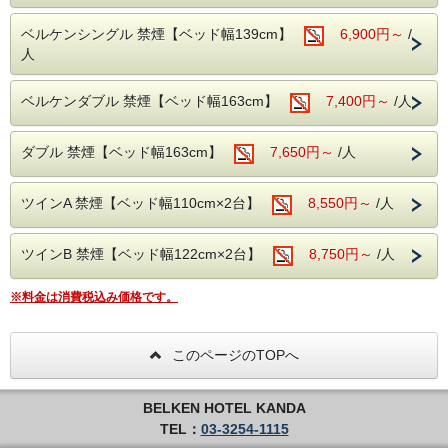
※客室内には内線(外線)の電話機は設置しておりませんの
■プラン内容
で、予めご了承下さい。
宿泊代金（税サ別）に対するポイント10%を付与♪♪
ベルケンシングル 禁煙【ベッド幅139cm】
6,900円～
/
・1泊に付き1室のみ対象
■共通案内■
人
・24時以降にご到着の場合はお手数ですが、事前に到着時
■交通アクセス■
間のご連絡
・丸の内線「淡路町駅」A2出口より徒歩1分
ベルケンダブル 禁煙【ベッド幅163cm】
7,400円～
/人
をお願い致します。
・JR「秋葉原」電気街口より徒歩7分
・セキリティ上深夜0時～6時までは正面入口が閉まってい
・JR「神田駅」北口、西口より徒歩6分（東京駅より1駅2
ますので、インター
分）
ホンにてお知らせくださいませ。（開錠にはルームカード
ダブル 禁煙【ベッド幅163cm】
7,650円～
/人
・東京メトロ「銀座線」A6出口より徒歩3分(21時以降はA4
が必要です。）
出口利用）
・料金は前払い制となります。チェックイン時にご精算をお
・コンビニ徒歩10秒
願い致し
ツインA 禁煙【ベッド幅110cm×2台】
8,550円～
/人
ます。
■全米No.1人気のサーター社製ベッドを全室導入！
・当ホテルは朝食とランドリーサービスを行なっておりませ
■プラチナノバブル水を全室導入！
ん。
抱擁感のある寝心地と快適空間をお約束致します！
ツインB 禁煙【ベッド幅122cm×2台】
8,750円～
/人
※当館は全館禁煙となっております。
※料金は消費税込み価格です。
■室内設備■
全米No.1サータ社製マットレス/プラチナノバブル水/Wi-Fi接
このページのTOPへ
続無料/バス/シャワー/洗浄機付きトイレ/調整可能な空調設
備/液晶TV/ドライヤー/電気スタンド/電子ケトル/綿棒/ハブラ
シ/髭剃り/ブラシ/
BELKEN HOTEL KANDA
※客室内には内線(外線)の電話機は設置しておりませんの
で、予めご了承下さい。
TEL：
03-3254-1115