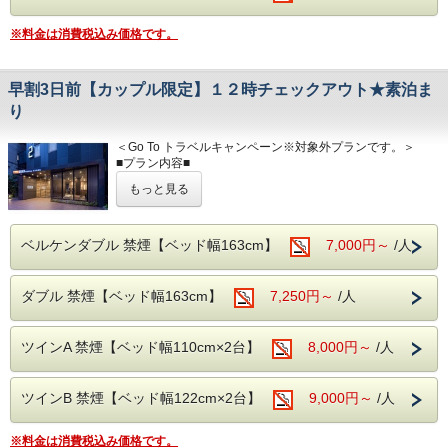
みずみしくハリのある素肌へ導きます。
・保温効果：プラチナノバブルのお湯は身体の芯から温ま
※料金は消費税込み価格です。
り、その効果が持続
します。
早割3日前【カップル限定】１２時チェックアウト★素泊ま
■室内設備■
り
全米No.1サータ社製マットレス/プラチナノバブル水/Wi-Fi接
続無料/バス/シャワー/
洗浄機付きトイレ/調整可能な空調設備/液晶TV/ドライヤー/
＜Go To トラベルキャンペーン※対象外プランです。＞
有料チャンネル/電気スタンド/電子ケトル/
■プラン内容■
※客室内には内線(外線)の電話機は設置しておりませんの
～カップル限定プラン～
もっと見る
で、予めご了承下さい。
通常11：00チェックアウトが12：00時まで延長のお得なプ
ランです。
■共通案内■
ビジネス・東京観光に是非ご利用くださいませ！
・24時以降にご到着の場合はお手数ですが、事前に到着時
ベルケンダブル 禁煙【ベッド幅163cm】
7,000円～
/人
間のご連絡
■交通アクセス■
をお願い致します。
・丸の内線「淡路町駅」A2出口より徒歩1分
・セキリティ上深夜0時～6時までは正面入口が閉まってい
・JR「秋葉原」電気街口より徒歩7分
ダブル 禁煙【ベッド幅163cm】
7,250円～
/人
ますので、インター
・JR「神田駅」北口、西口より徒歩6分（東京駅より1駅2
ホンにてお知らせくださいませ。（開錠にはルームカード
分）
が必要です。）
・東京メトロ「銀座線」A6出口より徒歩3分(21時以降はA4
ツインA 禁煙【ベッド幅110cm×2台】
8,000円～
/人
・料金は前払い制となります。チェックイン時にご精算をお
出口利用）
願い致し
・コンビニ徒歩10秒
ます。
ツインB 禁煙【ベッド幅122cm×2台】
9,000円～
/人
・当ホテルは朝食とランドリーサービスを行なっておりませ
■全米No.1人気のサーター社製ベッドを全室導入！
ん。
抱擁感のある寝心地と快適空間をお約束致します！
※当館は全館禁煙となっております。
※料金は消費税込み価格です。