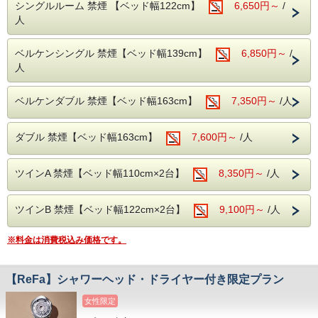
※大人2名様予約の場合は、2セット付です。
シングルルーム 禁煙 【ベッド幅122cm】
6,650円～
/
をお願い致します。
・セキリティ上深夜0時～6時までは正面入口が閉まってい
人
■交通アクセス■
ますので、インター
・丸の内線「淡路町駅」A2出口より徒歩1分
ホンにてお知らせくださいませ。（開錠にはルームカード
・JR「秋葉原」電気街口より徒歩7分
ベルケンシングル 禁煙【ベッド幅139cm】
が必要です。）
6,850円～
/
・JR「神田駅」北口、西口より徒歩6分（東京駅より1駅2
・料金は前払い制となります。チェックイン時にご精算をお
人
分）
願い致し
・東京メトロ「銀座線」A6出口より徒歩3分(21時以降はA4
ます。
出口利用）
・当ホテルは朝食とランドリーサービスを行なっておりませ
ベルケンダブル 禁煙【ベッド幅163cm】
7,350円～
/人
・コンビニ徒歩10秒
ん。
■新型コロナウィルス対策■
ダブル 禁煙【ベッド幅163cm】
7,600円～
/人
・チェックイン時に、身分証明書（免許証、保険証、マイナ
ンバー
カード、パスポート等）をご提示いただく場合がございま
ツインA 禁煙【ベッド幅110cm×2台】
す。
8,350円～
/人
・飛沫感染防止の為、ご来館の際、館内ご移動の際は、マス
クの着用の
ご協力をお願いいたします。
ツインB 禁煙【ベッド幅122cm×2台】
9,100円～
/人
・チェックイン時に検温、健康チェックシートの実施
・玄関、館内ロビーに手指消毒 液の設置
※料金は消費税込み価格です。
・館内・客室の消毒の徹底
・フロントカウンターにビニールカーテンの設置
・フロントカウンターにてソーシャルディスタンスのキープ
・客室に消毒剤の設置
【ReFa】シャワーヘッド・ドライヤー付き限定プラン
・スタッフの検温、マスクの着用
女性限定
■全米No.1人気のサーター社製ベッドを全室導入！