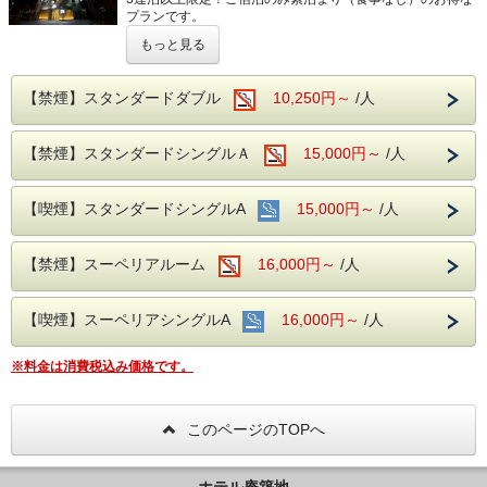
〇東京駅：電車 約10分(メトロ)・バス 約20分(都バス)
プランです。
〇日本武道館：電車 約10分(メトロ)
※環境保護への取り組みとして連泊清掃は3日に1回とさせ
〇東京国際フォーラム：バス 約15分(都バス)
もっと見る
て頂いております。
〇東京ビックサイト： バス 約20分(都バス)
〇有明アリーナ・有明コロシアム・有明テニスの森公
和を意識したモダンでありながら、江戸らしい意匠とおもて
【禁煙】スタンダードダブル
10,250円～
/人
園：バス 約30分(都バス)
なしの心で、
〇ディズニーランド・舞浜駅：電車 約30分
皆様を暖かくお迎えいたします。
※所要時間は、時間帯により多少異なります。
【禁煙】スタンダードシングルＡ
15,000円～
/人
【館内ご案内】
○自動精算機で、チェックイン・チェックアウトでお待たせ
【お車でお越しのお客様へ必ずご一読下さい】
しません。
当ホテルには駐車場、及び提携駐車場がございません。
【喫煙】スタンダードシングルA
○全館Wi-Fi利用可。
15,000円～
/人
予めご了承ください。
〇全室 加湿空気清浄機、電気ケトル完備。
〇安心なエントランスロック（24時以降、正面玄関がロッ
※当日の予定到着時間より遅れる場合は、必ずご連絡をお願
クされます。宿泊者様のみご入館可能）
【禁煙】スーペリアルーム
16,000円～
/人
いいたします。
○ミネラルウォーター付き。
〇1階にてコインランドリー（洗剤不要）、電子レンジ、喫
※ご宿泊者様以外の客室への入室はお断りさせて頂いており
煙コーナー設置。
ます。
【喫煙】スーペリアシングルA
16,000円～
/人
ご面会はロビーにてお願い申し上げます。
【便利な立地・アクセス】
日比谷線 築地駅より徒歩１分。
※料金は消費税込み価格です。
築地駅を中心に東京周辺へのご出張、ビジネス、観光等に最
適な立地です。
最寄りのコンビニまで徒歩2分(ATM・酒・たばこ)
このページのTOPへ
【お車でお越しのお客様へ必ずご一読下さい】
当ホテルには駐車場、及び提携駐車場がございません。
予めご了承ください。
ホテル庵築地