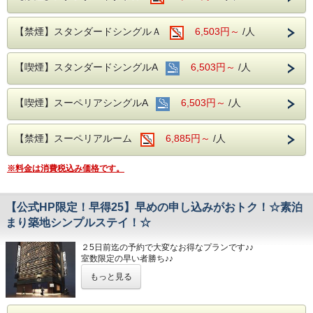
皆様を暖かくお迎えいたします。
【禁煙】スタンダードシングルＡ
6,503円～
/人
【館内ご案内】
○自動精算機で、チェックイン・チェックアウトでお待たせ
しません。
【喫煙】スタンダードシングルA
○全館Wi-Fi利用可。
6,503円～
/人
〇全室 加湿空気清浄機、電気ケトル完備。
〇安心なエントランスロック（24時以降、正面玄関がロッ
クされます。宿泊者様のみご入館可能）
【喫煙】スーペリアシングルA
6,503円～
/人
○ミネラルウォーター付き。
〇1階にてコインランドリー（洗剤不要）、電子レンジ、喫
煙コーナー設置。
【禁煙】スーペリアルーム
6,885円～
/人
【便利な立地・アクセス】
日比谷線 築地駅より徒歩１分。
築地駅を中心に東京周辺へのご出張、ビジネス、観光等に最
※料金は消費税込み価格です。
適な立地です。
最寄りのコンビニまで徒歩2分(ATM・酒・たばこ)
【公式HP限定！早得25】早めの申し込みがおトク！☆素泊
【お車でお越しのお客様へ必ずご一読下さい】
まり築地シンプルステイ！☆
当ホテルには駐車場、及び提携駐車場がございません。
予めご了承ください。
２5日前迄の予約で大変なお得なプランです♪♪
※当日の予定到着時間より遅れる場合は、必ずご連絡をお願
室数限定の早い者勝ち♪♪
いいたします。
シンプルなスタンダードプランです。
もっと見る
※環境保護への取り組みとして連泊清掃は3日に1回とさせ
※ご宿泊者様以外の客室への入室はお断りさせて頂いており
て頂いております。
ます。
ご面会はロビーにてお願い申し上げます。