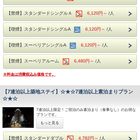
【館内ご案内】
○自動精算機で、チェックイン・チェックアウトでお待たせ
【禁煙】スタンダードシングルＡ
6,120円～
/人
しません。
○全館Wi-Fi利用可。
〇全室 加湿空気清浄機、電気ケトル完備。
【喫煙】スタンダードシングルA
〇安心なエントランスロック（24時以降、正面玄関がロッ
6,120円～
/人
クされます。宿泊者様のみご入館可能）
○ミネラルウォーター付き。
〇1階にてコインランドリー（洗剤不要）、電子レンジ、喫
【喫煙】スーペリアシングルA
6,120円～
/人
煙コーナー設置。
【便利な立地・アクセス】
日比谷線 築地駅より徒歩１分。
【禁煙】スーペリアルーム
6,480円～
/人
築地駅を中心に東京周辺へのご出張、ビジネス、観光等に最
適な立地です。
最寄りのコンビニまで徒歩2分(ATM・酒・たばこ)
※料金は消費税込み価格です。
【お車でお越しのお客様へ必ずご一読下さい】
当ホテルには駐車場、及び提携駐車場がございません。
【7連泊以上築地ステイ】☆★☆7連泊以上素泊まりプラン
予めご了承ください。
☆★☆
※当日の予定到着時間より遅れる場合は、必ずご連絡をお願
いいたします。
7連泊以上限定！ご宿泊のみ素泊まり（食事なし）のお得な
プランです。
※ご宿泊者様以外の客室への入室はお断りさせて頂いており
※環境保護への取り組みとして連泊清掃は3日に1回とさせ
もっと見る
ます。
て頂いております。
ご面会はロビーにてお願い申し上げます。
和を意識したモダンでありながら、江戸らしい意匠とおもて
【禁煙】スタンダードダブル
4,782円～
/人
なしの心で、