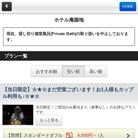
HOME
ホテル庵築地
現在、貸し切り個室風呂(Private Bath)の取り扱いを中止しておりま
す。
プラン一覧
おすすめ順
安い順
高い順
【当日限定】☆★☆まだ空室ございます！お1人様もカップ
ル利用も♪☆★☆
当日限定！ご宿泊のみ素泊まり（食事なし）のお得なプラン
です。
もっと見る
和を意識したモダンでありながら、江戸らしい意匠とおもて
なしの心で、
皆様を暖かくお迎えいたします。
【禁煙】スタンダードダブル
4,500円～
/人