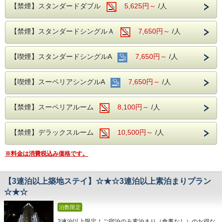
〇東京ビックサイト： バス 約20分(都バス)
和を意識したモダンでありながら、江戸らしい意匠と
【禁煙】スタンダードダブル
5,625円～
/人
〇有明アリーナ・有明コロシアム・有明テニスの森公園：バ
おもてなしの心で、
ス 約30分(都バス)
皆様を暖かくお迎えいたします。
〇ディズニーランド・舞浜駅：電車 約30分
【禁煙】スタンダードシングルＡ
7,650円～
/人
※所要時間は、時間帯により多少異なります。
【館内ご案内】
○自動精算機で、チェックイン・チェックアウトでお待たせ
【お車でお越しのお客様へ必ずご一読下さい】
しません。
【喫煙】スタンダードシングルA
7,650円～
/人
当ホテルには駐車場、及び提携駐車場がございません。
○全館Wi-Fi利用可。
予めご了承ください。
〇全室 加湿空気清浄機、電気ケトル完備。
〇安心なエントランスロック（24時以降、正面玄関がロッ
※当日の予定到着時間より遅れる場合は、必ずご連絡をお願
【喫煙】スーペリアシングルA
7,650円～
/人
クされます。宿泊者様のみご入館可能）
いいたします。
○ミネラルウォーター付き。
〇1階にてコインランドリー（洗剤不要）、電子レンジ、喫
※ご宿泊者様以外の客室への入室はお断りさせて頂いており
【禁煙】スーペリアルーム
8,100円～
/人
煙コーナー設置。
ます。
【便利な立地・アクセス】
ご面会はロビーにてお願い申し上げます。
日比谷線 築地駅より徒歩１分。
【禁煙】デラックスルーム
10,500円～
/人
東京周辺へのご出張、ビジネス、観光等に最適な立地
です。
〇最寄りコンビニ：徒歩 約2分
※料金は消費税込み価格です。
〇築地本願寺：徒歩 約1分
〇新富町駅：徒歩 約4分
〇聖路加国際病院/聖路加国際大学：徒歩 約5分
【3連泊以上築地ステイ】☆★☆3連泊以上素泊まりプラン
〇築地場外市場：徒歩 約7分
☆★☆
〇国立がん研究センター中央病院 ：徒歩 約10分
〇銀座駅：徒歩 約10分・電車 約5分(メトロ)
泊数限定
〇東京ドーム：電車 約15分(メトロ)
3連泊以上限定！ご宿泊のみ素泊まり（食事なし）のお得な