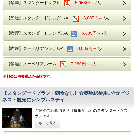
和を意識したモダンでありながら、江戸らしい意匠とおもて
【禁煙】スタンダードダブル
5,063円～
/人
なしの心で、
皆様を暖かくお迎えいたします。
【禁煙】スタンダードシングルＡ
6,885円～
/人
【館内ご案内】
○自動精算機で、チェックイン・チェックアウトでお待たせ
しません。
【喫煙】スタンダードシングルA
6,885円～
/人
○全館Wi-Fi利用可。
〇全室 加湿空気清浄機、電気ケトル完備。
〇安心なエントランスロック（24時以降、正面玄関がロッ
【喫煙】スーペリアシングルA
6,885円～
/人
クされます。宿泊者様のみご入館可能）
○ミネラルウォーター付き。
〇1階にてコインランドリー（洗剤不要）、電子レンジ、喫
煙コーナー設置。
【禁煙】スーペリアルーム
7,290円～
/人
【便利な立地・アクセス】
日比谷線 築地駅より徒歩１分。
※料金は消費税込み価格です。
東京周辺へのご出張、ビジネス、観光等に最適な立地です。
〇最寄りコンビニ：徒歩 約2分
〇築地本願寺：徒歩 約1分
〇新富町駅：徒歩 約4分
【スタンダードプラン・朝食なし】☆築地駅徒歩1分☆ビジ
〇聖路加国際病院/聖路加国際大学：徒歩 約5分
ネス・観光にシンプルステイ♪
〇築地場外市場：徒歩 約7分
〇国立がん研究センター中央病院 ：徒歩 約10分
ご宿泊のみ素泊まり（食事なし）のスタンダードなプ
〇銀座駅：徒歩 約10分・電車 約5分(メトロ)
〇東京ドーム：電車 約15分(メトロ)
ランです。
〇東京駅：電車 約10分(メトロ)・バス 約20分(都バス)
※環境保護への取り組みとして連泊清掃は3日に1回とさせ
もっと見る
〇日本武道館：電車 約10分(メトロ)
て頂いております。
〇東京国際フォーラム：バス 約15分(都バス)