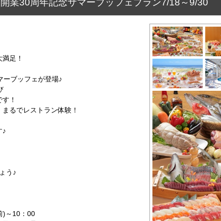
業30周年記念サマーブッフェプラン7/18～9/30
大満足！
マーブッフェが登場♪
び
です！
、まるでレストラン体験！
♪
ょう♪
)～10：00