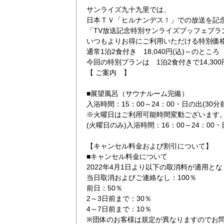
サンライズ九十九里では、
日本ＴＶ「ヒルナンデス！」での放送を記
「TV放送記念特別サンライズブッフェプラ
いつもよりお得にご利用いただける特別価
通常1泊2食付き 18,040円(込)～のところ
今回の特別プランは 1泊2食付きで14,300
【 ご案内 】
■展望風呂（サウナルーム完備）
入浴時間：15：00～24：00・日の出(30分前
※火曜日はご利用可能時間変動ございます
(火曜日のみ)入浴時間：16：00～24：00・日
【キャンセル料金および割引について】
■キャンセル料金について
2022年4月1日より以下の取消料が適用と
当日取消およびご連絡なし：100％
前日：50％
2～3日前まで：30％
4～7日前まで：10％
※団体のお客様は規定が異なりますのでお