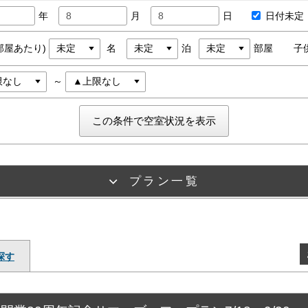
年
月
日
日付未定
部屋あたり)
名
泊
部屋
子
～
プラン一覧
探す