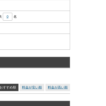
供
0
名
おすすめ順
料金が安い順
料金が高い順