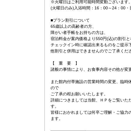
※火曜日はご利用可能時間変動ございます
(火曜日のみ)入浴時間：16：00～24：00・日
■プラン割引について
65歳以上の高齢者の方、
障がい者手帳をお持ちの方は、
宿泊料金が案内価格より550円(込)の割引
チェックイン時に確認出来るものをご提示
他割引と併用はできませんのでご了承くだ
【 重 要 】
諸般の事情により、お食事内容その他が変
また館内付帯施設の営業時間の変更、臨時
ので
ご了承の程お願いいたします。
詳細につきましては当館、ＨＰをご覧いた
す。
皆様におかれましては何卒ご理解・ご協力
ます。