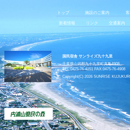
トップ
施設のご案内
客
新着情報
リンク
交通案内
国民宿舎 サンライズ九十九里
千葉県山武郡九十九里町真亀4908
TEL:0475-76-4151 FAX:0475-76-4908
Copyright(C)
2026 SUNRISE KUJUKURI A