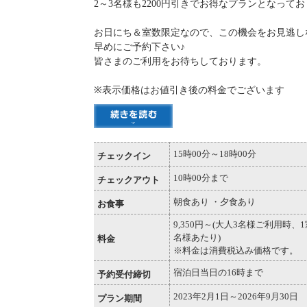
2～3名様も2200円引きでお得なプランとなって
お日にち＆室数限定なので、この機会をお見逃し
早めにご予約下さい♪
皆さまのご利用をお待ちしております。
※表示価格はお値引き後の料金でございます
15時00分～18時00分
チェックイン
10時00分まで
チェックアウト
朝食あり ・夕食あり
お食事
9,350円～(大人3名様ご利用時、1
名様あたり)
料金
※料金は消費税込み価格です。
宿泊日当日の16時まで
予約受付締切
2023年2月1日～2026年9月30日
プラン期間