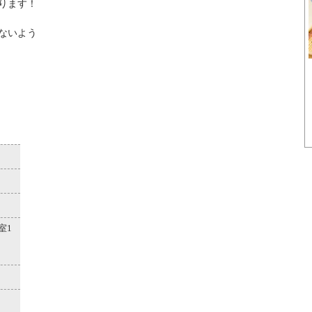
おります！
ないよう
室1