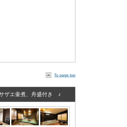
To page top
サザエ壷煮、舟盛付き ♪