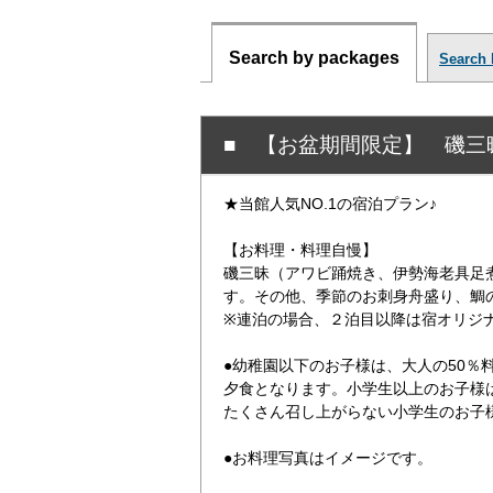
Search by packages
Search 
■ 【お盆期間限定】 磯三
★当館人気NO.1の宿泊プラン♪
【お料理・料理自慢】
磯三昧（アワビ踊焼き、伊勢海老具足
す。その他、季節のお刺身舟盛り、鯛
※連泊の場合、２泊目以降は宿オリジ
●幼稚園以下のお子様は、大人の50％
夕食となります。小学生以上のお子様
たくさん召し上がらない小学生のお子
●お料理写真はイメージです。