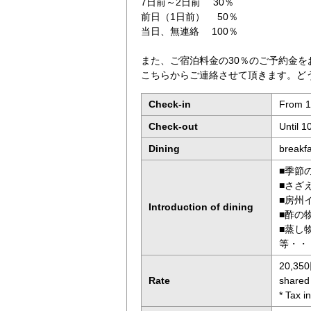
7日前～2日前 30％
前日（1日前） 50％
当日、無連絡 100％
また、ご宿泊料金の30％のご予約金を
こちらからご連絡させて頂きます。ど
Check-in
From 1
Check-out
Until 
Dining
breakf
■季節
■さざ
■房州
Introduction of dining
■酢の
■蒸し
等・・
20,350
Rate
shared 
* Tax i