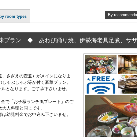
By recommenda
by room types
昧プラン ◆ あわび踊り焼、伊勢海老具足煮、サザ
煮、さざえの壺煮）がメインになりま
のしゃぶしゃぶ等が付く豪華プラン。
ナルとなります。ご了承下さいませ。
料金で「お子様ランチ風プレート」のご
は大人料理と同じです。
様は幼児料金でお申込み下さいませ。