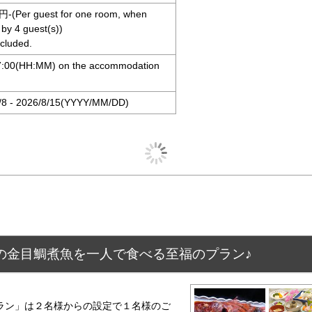
円-(Per guest for one room, when
by 4 guest(s))
ncluded.
17:00(HH:MM) on the accommodation
/8 - 2026/8/15(YYYY/MM/DD)
用の金目鯛煮魚を一人で食べる至福のプラン♪
ラン」は２名様からの設定で１名様のご