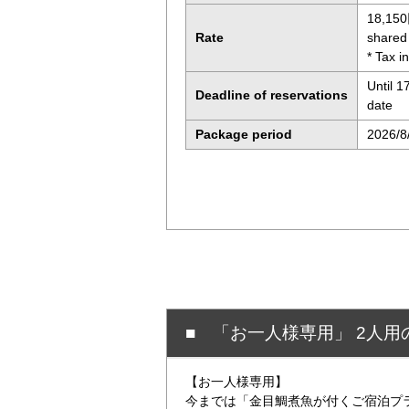
18,150
Rate
shared 
* Tax i
Until 
Deadline of reservations
date
Package period
2026/8
■ 「お一人様専用」 2人
【お一人様専用】
今までは「金目鯛煮魚が付くご宿泊プ