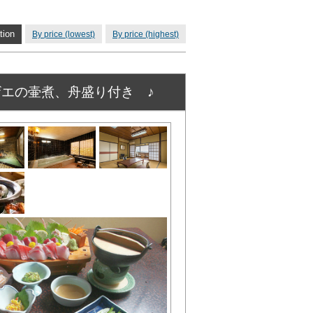
tion
By price (lowest)
By price (highest)
エの壷煮、舟盛り付き ♪