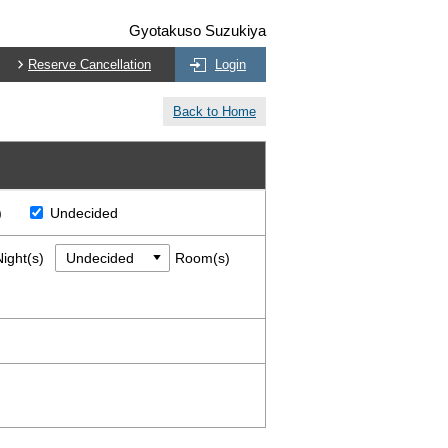
Gyotakuso Suzukiya
Reserve Cancellation
Login
Back to Home
)
Undecided
Night(s)
Room(s)