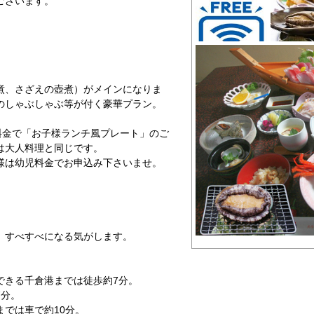
ございます。
煮、さざえの壺煮）がメインになりま
のしゃぶしゃぶ等が付く豪華プラン。
料金で「お子様ランチ風プレート」のご
は大人料理と同じです。
様は幼児料金でお申込み下さいませ。
、すべすべになる気がします。
できる千倉港までは徒歩約7分。
7分。
では車で約10分。