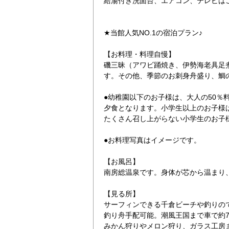
給湯付き洗面台、エアコン、テレビは
★当館人気NO.1の宿泊プラン♪
【お料理・料理自慢】
磯三昧（アワビ踊焼き、伊勢海老具足
す。その他、季節のお刺身舟盛り、鯛
●幼稚園以下のお子様は、大人の50％
夕食となります。小学生以上のお子様
たくさん召し上がらない小学生のお子
●お料理写真はイメージです。
【お風呂】
南房総温泉です。身体が芯から温まり
【見る所】
サーフィンできる千倉ビーチや釣りの
釣り舟手配可能。潮風王国まで車で約
みかん狩りやメロン狩り、ガラス工房ま