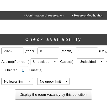
Confirmation of reservation
Reserve Modification
Check availability
(Year)
(Month)
(Day
Adult(s)(Per room)
Guest(s)
Children
0
Guest(s)
-