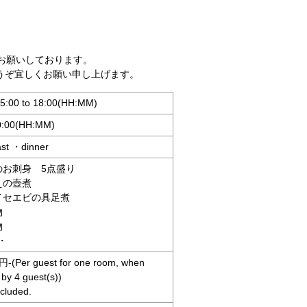
お願いしております。
うぞ宜しくお願い申し上げます。
5:00 to 18:00(HH:MM)
10:00(HH:MM)
ast ・dinner
のお刺身 5点盛り
えの壺煮
イセエビの具足煮
物
物
・
円-(Per guest for one room, when
by 4 guest(s))
ncluded.