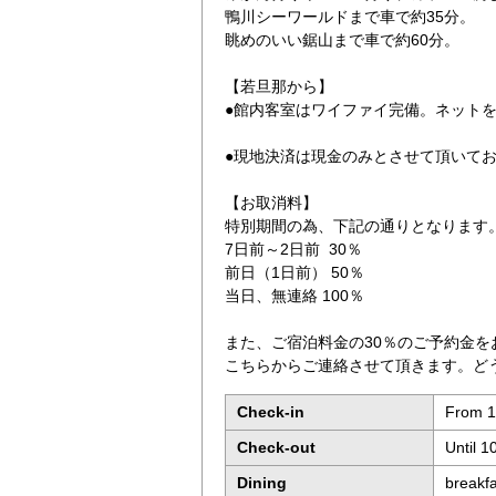
鴨川シーワールドまで車で約35分。
眺めのいい鋸山まで車で約60分。
【若旦那から】
●館内客室はワイファイ完備。ネット
●現地決済は現金のみとさせて頂いて
【お取消料】
特別期間の為、下記の通りとなります
7日前～2日前 30％
前日（1日前） 50％
当日、無連絡 100％
また、ご宿泊料金の30％のご予約金を
こちらからご連絡させて頂きます。ど
Check-in
From 1
Check-out
Until 
Dining
breakf