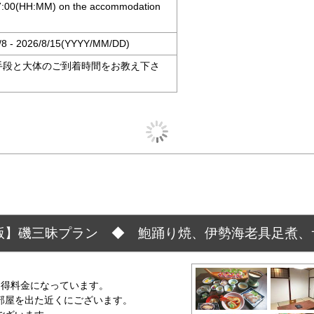
17:00(HH:MM) on the accommodation
/8 - 2026/8/15(YYYY/MM/DD)
手段と大体のご到着時間をお教え下さ
版】磯三昧プラン ◆ 鮑踊り焼、伊勢海老具足煮、
お得料金になっています。
部屋を出た近くにございます。