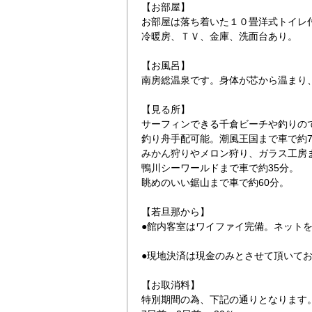
【お部屋】
お部屋は落ち着いた１０畳洋式トイレ
冷暖房、ＴＶ、金庫、洗面台あり。
【お風呂】
南房総温泉です。身体が芯から温まり
【見る所】
サーフィンできる千倉ビーチや釣りの
釣り舟手配可能。潮風王国まで車で約
みかん狩りやメロン狩り、ガラス工房ま
鴨川シーワールドまで車で約35分。
眺めのいい鋸山まで車で約60分。
【若旦那から】
●館内客室はワイファイ完備。ネット
●現地決済は現金のみとさせて頂いて
【お取消料】
特別期間の為、下記の通りとなります