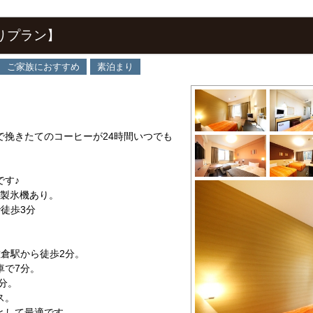
りプラン】
ご家族におすすめ
素泊まり
で挽きたてのコーヒーが24時間いつでも
です♪
、製氷機あり。
徒歩3分
倉駅から徒歩2分。
車で7分。
分。
ス。
として最適です。