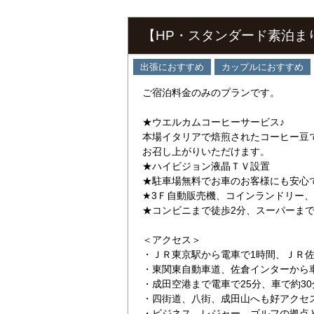
【HP・スタンダード素泊ま
出張におすすめ
カップルにおすすめ
ご宿泊料金のみのプランです。
★ウエルカムコーヒーサービス♪
本場イタリアで焙煎されたコーヒー豆
お召し上がりいただけます。
★ハイビジョン液晶ＴＶ設置
★駐車場無料でお車のお客様にも安心
★3Ｆ自動販売機、コインランドリー
★コンビニまで徒歩2分、スーパーまで
＜アクセス＞
・ＪＲ東京駅から電車で1時間、ＪＲ佐
・東関東自動車道、佐倉インターから
・成田空港まで電車で25分、車で約30
・四街道、八街、成田山へも好アクセ
・ビジネス、レジャー、ゴルフの拠点