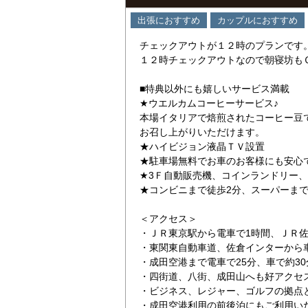
出張におすすめ
カップルにおすすめ
チェックアウトが１２時のプランです
１２時チェックアウトなので朝寝坊も
■特典以外にも嬉しいサービス満載
★ウエルカムコーヒーサービス♪
本場イタリアで焙煎されたコーヒー豆
お召し上がりいただけます。
★ハイビジョン液晶ＴＶ設置
★駐車場無料でお車のお客様にも安心
★3Ｆ自動販売機、コインランドリー
★コンビニまで徒歩2分、スーパーまで
＜アクセス＞
・ＪＲ東京駅から電車で1時間、ＪＲ佐
・東関東自動車道、佐倉インターから
・成田空港まで電車で25分、車で約30
・四街道、八街、成田山へも好アクセ
・ビジネス、レジャー、ゴルフの拠点
・成田空港利用の前後泊にもご利用い