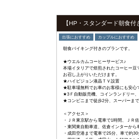
【HP・スタンダード朝食付
出張におすすめ
カップルにおすすめ
朝食バイキング付きのプランです。
★ウエルカムコーヒーサービス♪
本場イタリアで焙煎されたコーヒー豆
お召し上がりいただけます。
★ハイビジョン液晶ＴＶ設置
★駐車場無料でお車のお客様にも安心
★3Ｆ自動販売機、コインランドリー
★コンビニまで徒歩2分、スーパーまで
＜アクセス＞
・ＪＲ東京駅から電車で1時間、ＪＲ佐
・東関東自動車道、佐倉インターから
・成田空港まで電車で25分、車で約30