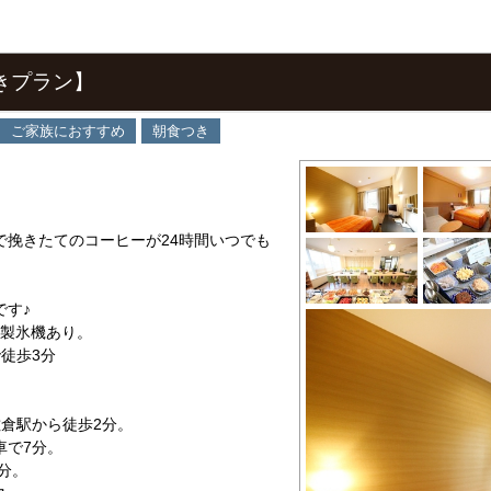
きプラン】
ご家族におすすめ
朝食つき
で挽きたてのコーヒーが24時間いつでも
です♪
、製氷機あり。
徒歩3分
倉駅から徒歩2分。
車で7分。
分。