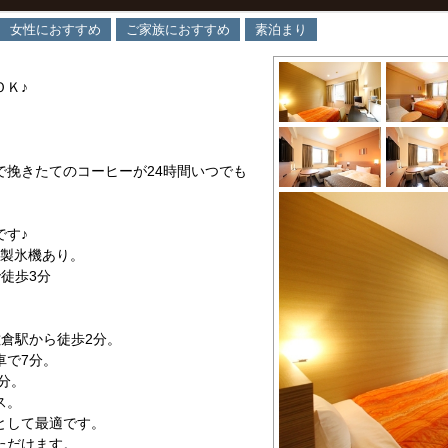
女性におすすめ
ご家族におすすめ
素泊まり
。
ＯＫ♪
で挽きたてのコーヒーが24時間いつでも
です♪
、製氷機あり。
徒歩3分
倉駅から徒歩2分。
車で7分。
分。
ス。
として最適です。
ただけます。