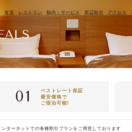
P
客室
レストラン
館内・サービス
周辺観光
アクセス
EALS
ベストレート保証
01
最安価格で
ご宿泊可能!
インターネットでの各種割引プランをご用意しております