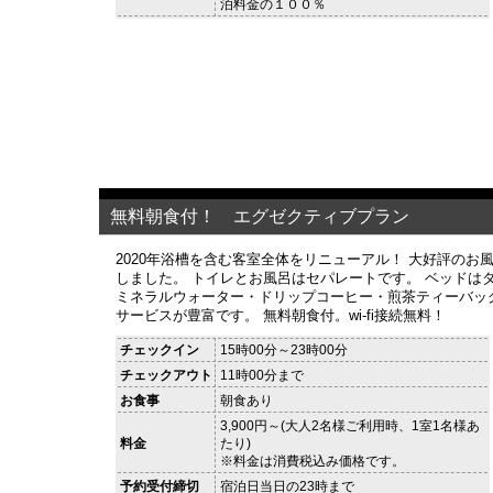
泊料金の１００％
無料朝食付！ エグゼクティブプラン
2020年浴槽を含む客室全体をリニューアル！ 大好評のお
しました。 トイレとお風呂はセパレートです。 ベッドは
ミネラルウォーター・ドリップコーヒー・煎茶ティーバッ
サービスが豊富です。 無料朝食付。wi-fi接続無料！
チェックイン
15時00分～23時00分
チェックアウト
11時00分まで
お食事
朝食あり
3,900円～(大人2名様ご利用時、1室1名様あ
料金
たり)
※料金は消費税込み価格です。
予約受付締切
宿泊日当日の23時まで