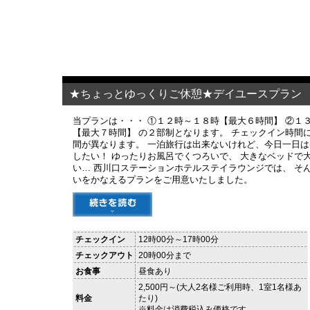
★ちょっとゆっくりご休憩★デイユースプラン
当プランは・・・ ①１２時～１８時【最大６時間】 ②１
【最大７時間】 の２部制となります。 チェックイン時間
間が異なります。 一泊旅行は出来ないけれど、今日一日
したい！ ゆったりお風呂でくつろいで、 大きなベッドで
い… 西川口ステーションホテルステイラウンジでは、 そ
いをかなえるプランをご用意いたしました。
チェックイン
12時00分～17時00分
チェックアウト
20時00分まで
お食事
昼食あり
2,500円～(大人2名様ご利用時、1室1名様あ
料金
たり)
※料金は消費税込み価格です。