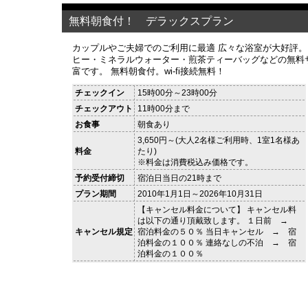
無料朝食付！ デラックスプラン
カップルやご夫婦でのご利用に最適 広々な浴室が大好評。
ヒー・ミネラルウォーター・煎茶ティーバッグなどの無料
富です。 無料朝食付。wi-fi接続無料！
チェックイン
15時00分～23時00分
チェックアウト
11時00分まで
お食事
朝食あり
3,650円～(大人2名様ご利用時、1室1名様あ
料金
たり)
※料金は消費税込み価格です。
予約受付締切
宿泊日当日の21時まで
プラン期間
2010年1月1日～2026年10月31日
【キャンセル料金について】 キャンセル料
は以下の通り頂戴致します。 １日前 →
キャンセル規定
宿泊料金の５０％ 当日キャンセル → 宿
泊料金の１００％ 連絡なしの不泊 → 宿
泊料金の１００％