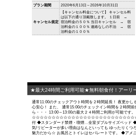
プラン期間
2020年6月13日～2026年10月31日
【キャンセル料金について】 キャンセル料
は以下の通り頂戴致します。 １日前 →
キャンセル規定
宿泊料金の５０％ 当日キャンセル → 宿
泊料金の１００％ 連絡なしの不泊 → 宿
泊料金の１００％
★最大24時間ご利用可能★無料朝食付！アーリ
通常11:00のチェックアウト時間を２時間延長！ 夜更かし
心安心！ また、 通常15:00のチェックイン時間を２時間前
ら・・・ 13:00～13:00の最大２４時間ご利用が可能です。
☆☆☆☆☆☆☆☆☆☆☆☆☆☆☆☆☆☆☆☆☆☆☆☆☆☆
付 ◆スタンダード禁煙・喫煙…全室ダブルサイズベッド 
気!リピーターが多い理由はなんといっても ゆったりくつ
魅力だから☆ お風呂とトイレはセパレートです。 ◆アメ