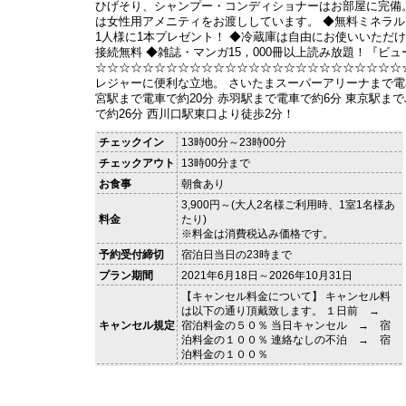
ひげそり、シャンプー・コンディショナーはお部屋に完備
は女性用アメニティをお渡ししています。 ◆無料ミネラ
1人様に1本プレゼント！ ◆冷蔵庫は自由にお使いいただけます
接続無料 ◆雑誌・マンガ15，000冊以上読み放題！『ビ
☆☆☆☆☆☆☆☆☆☆☆☆☆☆☆☆☆☆☆☆☆☆☆☆☆☆
レジャーに便利な立地。 さいたまスーパーアリーナまで電車
宮駅まで電車で約20分 赤羽駅まで電車で約6分 東京駅まで
で約26分 西川口駅東口より徒歩2分！
チェックイン
13時00分～23時00分
チェックアウト
13時00分まで
お食事
朝食あり
3,900円～(大人2名様ご利用時、1室1名様あ
料金
たり)
※料金は消費税込み価格です。
予約受付締切
宿泊日当日の23時まで
プラン期間
2021年6月18日～2026年10月31日
【キャンセル料金について】 キャンセル料
は以下の通り頂戴致します。 １日前 →
キャンセル規定
宿泊料金の５０％ 当日キャンセル → 宿
泊料金の１００％ 連絡なしの不泊 → 宿
泊料金の１００％