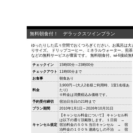
無料朝食付！ デラックスツインプラン
ゆったりした広々空間でおくつろぎください。お風呂は大
りサイズ。 ドリップコーヒー、ミネラルウォーター、煎
などの無料サービスが豊富です。 無料朝食付。wi-fi接続無
チェックイン
15時00分～23時00分
チェックアウト
11時00分まで
お食事
朝食あり
3,900円～(大人2名様ご利用時、1室1名様あ
料金
たり)
※料金は消費税込み価格です。
予約受付締切
宿泊日当日の21時まで
プラン期間
2010年1月1日～2026年10月31日
【キャンセル料金について】 キャンセル料
は以下の通り頂戴致します。 １日前 →
キャンセル規定
宿泊料金の５０％ 当日キャンセル → 宿
泊料金の１００％ 連絡なしの不泊 → 宿