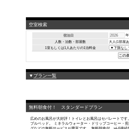
空室検索
宿泊日
人数・泊数・部屋数
大人(1部屋
1室もしくは1人あたりの1泊料金
▼
プラン一覧
無料朝食付！ スタンダードプラン
広めのお風呂が大好評！トイレとお風呂はセパレートです
ブルベッド。 ミネラルウォーター・ドリップコーヒー・
グなどの無料サービスが豊富です。 無料朝食付。wi-fi接