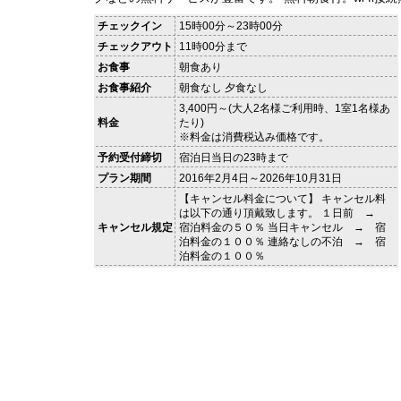
チェックイン
15時00分～23時00分
チェックアウト
11時00分まで
お食事
朝食あり
お食事紹介
朝食なし 夕食なし
3,400円～(大人2名様ご利用時、1室1名様あ
料金
たり)
※料金は消費税込み価格です。
予約受付締切
宿泊日当日の23時まで
プラン期間
2016年2月4日～2026年10月31日
【キャンセル料金について】 キャンセル料
は以下の通り頂戴致します。 １日前 →
キャンセル規定
宿泊料金の５０％ 当日キャンセル → 宿
泊料金の１００％ 連絡なしの不泊 → 宿
泊料金の１００％