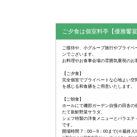
ご夕食は個室料亭【優雅饗宴
ご接待や、小グループ旅行やプライベ
ンでございます。
お料理やお食事会場の雰囲気重視のお
【ご夕食】
完全個室でプライベートな心地よい空
を感じる和食膳をご用意いたします。
【ご朝食】
ホールにて磯部ガーデン自慢の田舎の
たて新鮮野菜サラダ、
シェフ特製の洋食メニューとバラエテ
です。
開場時間 7：00～9：00まで(※最終入場8