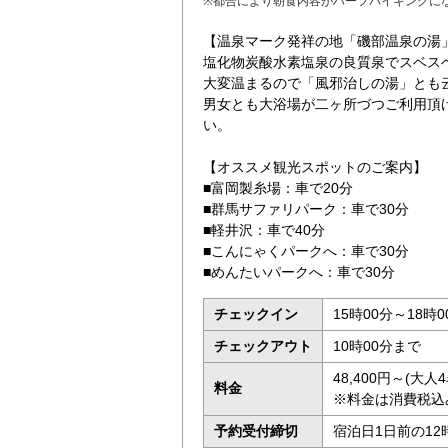
※都合により朝食内容がハーフバイキングに
【温泉マーク発祥の地「磯部温泉の湯
塩化物炭酸水素塩泉の良質泉でスベス
大変温まるので「風邪治しの湯」とも
男女とも大浴場が二ヶ所づつご利用頂
い。
【オススメ観光スポットのご案内】
■富岡製糸場：車で20分
■群馬サファリパーク：車で30分
■軽井沢：車で40分
■こんにゃくパークへ：車で30分
■めんたいパークへ：車で30分
チェックイン
15時00分～18時0
チェックアウト
10時00分まで
48,400円～(大
料金
※料金は消費税込
予約受付締切
宿泊日1日前の12