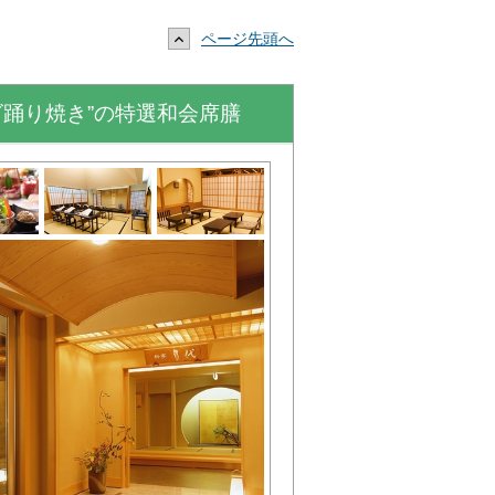
ページ先頭へ
踊り焼き”の特選和会席膳