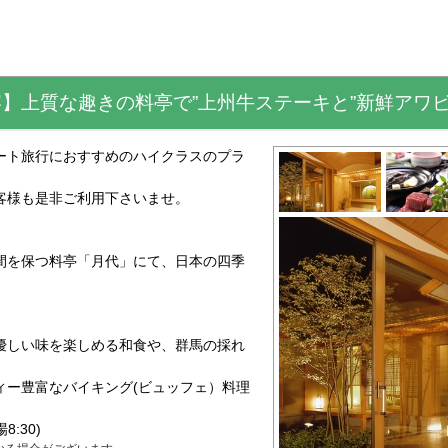
】上質な趣きの料亭で”上州牛ステーキと”新鮮アワビ
ート旅行におすすめのハイクラスのプラ
客様も是非ご利用下さいませ。
間を保つ料亭「月代」にて、日本の四季
優しい味を楽しめる和食や、群馬の採れ
ィー豊富なバイキング(ビュッフェ）料理
:30)