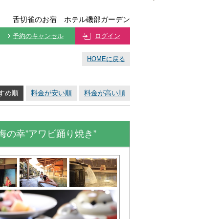
舌切雀のお宿 ホテル磯部ガーデン
予約のキャンセル
ログイン
HOMEに戻る
すめ順
料金が安い順
料金が高い順
海の幸”アワビ踊り焼き”