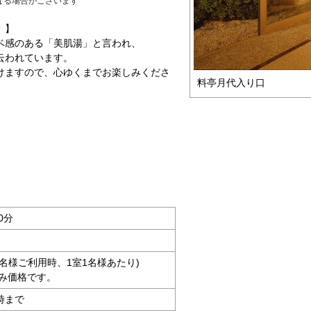
なる場合がございます
」】
ベ感のある「美肌湯」と言われ、
云われています。
けますので、心ゆくまでお楽しみくださ
料亭月代入り口
0分
人4名様ご利用時、1室1名様あたり)
み価格です。
時まで