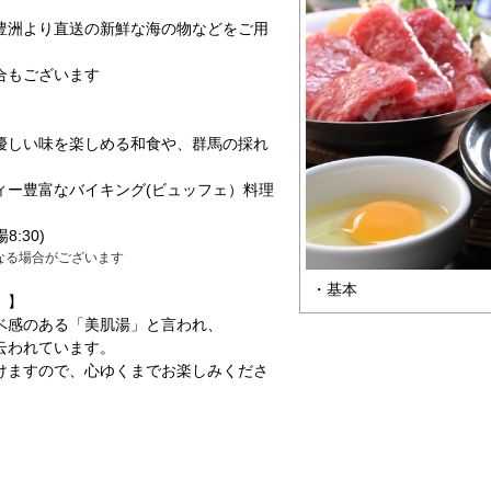
豊洲より直送の新鮮な海の物などをご用
合もございます
優しい味を楽しめる和食や、群馬の採れ
ィー豊富なバイキング(ビュッフェ）料理
:30)
なる場合がございます
・基本
」】
ベ感のある「美肌湯」と言われ、
云われています。
けますので、心ゆくまでお楽しみくださ