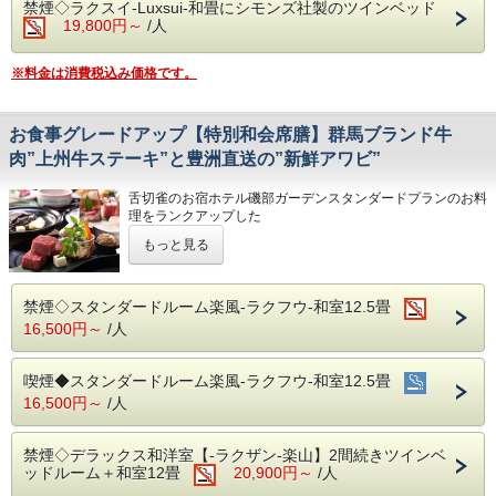
禁煙◇ラクスイ-Luxsui-和畳にシモンズ社製のツインベッド
19,800円～
/人
※料金は消費税込み価格です。
お食事グレードアップ【特別和会席膳】群馬ブランド牛
肉”上州牛ステーキ”と豊洲直送の”新鮮アワビ”
舌切雀のお宿ホテル磯部ガーデンスタンダードプランのお料
理をランクアップした
当館の中でも高いグレードを誇るプランでございます。
もっと見る
和食調理人が食材を厳選し、腕によりをかけたお料理をお楽
しみください。
【ご夕食】
禁煙◇スタンダードルーム楽風-ラクフウ-和室12.5畳
お食事処(レストラン)にて、
16,500円～
/人
群馬の地元野菜や、上州銘柄のお肉、豊洲より直送の新鮮な
海の物などをご用意しております。
※ご人数によっては小宴会場となる場合もございます
喫煙◆スタンダードルーム楽風-ラクフウ-和室12.5畳
16,500円～
/人
【ご朝食】
ホールにて磯部ガーデン自慢の田舎の優しい味を楽しめる和
食や、群馬の採れたて新鮮野菜サラダ、
禁煙◇デラックス和洋室【-ラクザン-楽山】2間続きツインベ
シェフ特製の洋食メニューとバラエティー豊富なバイキング
ッドルーム＋和室12畳
20,900円～
/人
(ビュッフェ）料理です。