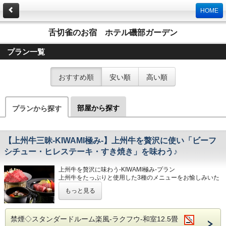
HOME
舌切雀のお宿 ホテル磯部ガーデン
プラン一覧
おすすめ順
安い順
高い順
部屋から探す
プランから探す
【上州牛三昧-KIWAMI極み-】上州牛を贅沢に使い「ビーフ
シチュー・ヒレステーキ・すき焼き」を味わう♪
上州牛を贅沢に味わう-KIWAMI極み-プラン
上州牛をたっぷりと使用した3種のメニューをお愉しみいた
だけます。
もっと見る
↓贅沢三種↓
・ビーフシチュー
・ヒレステーキ
・すき焼き
禁煙◇スタンダードルーム楽風-ラクフウ-和室12.5畳