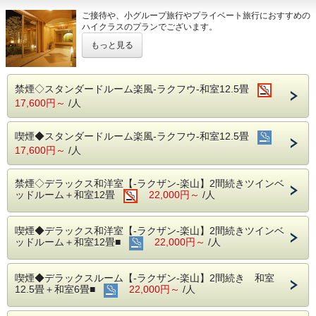
ご接待や、小グループ旅行やプライベート旅行におすすめの
ハイクラスのプランでございます。
お料理やお食事会場の雰囲気重視のお客様も是非ご利用下さ
もっと見る
いませ。
【ご夕食】
完全個室でプライベートな心地よい空間を保つ料亭「月代」
禁煙◇スタンダードルーム楽風-ラクフウ-和室12.5畳
にて、日本の四季を感じる和食膳をご用意いたします。
17,600円～
/人
【ご朝食】
ホールにて磯部ガーデン自慢の田舎の優しい味を楽しめる和
喫煙◆スタンダードルーム楽風-ラクフウ-和室12.5畳
食や、群馬の採れたて新鮮野菜サラダ、
17,600円～
/人
シェフ特製の洋食メニューとバラエティー豊富なバイキング
(ビュッフェ）料理です。
開場時間 7：00～9：00まで(※最終入場8:30)
禁煙◇デラックス和洋室【-ラクザン-楽山】2間続きツインベ
※都合により朝食内容がハーフバイキングになる場合がござ
ッドルーム＋和室12畳
22,000円～
/人
います
【温泉マーク発祥の地「磯部温泉の湯」】
塩化物炭酸水素塩泉の良質泉でスベスベ感のある「美肌湯」
喫煙◆デラックス和洋室【-ラクザン-楽山】2間続きツインベ
と言われ、
ッドルーム＋和室12畳■
22,000円～
/人
大変温まるので「風邪治しの湯」とも云われています。
男女とも大浴場が二ヶ所づつご利用頂けますので、心ゆくま
でお楽しみください。
喫煙◆デラックスルーム【-ラクザン-楽山】2間続き 和室
12.5畳＋和室6畳■
22,000円～
/人
【オススメ観光スポットのご案内】
■富岡製糸場：車で20分