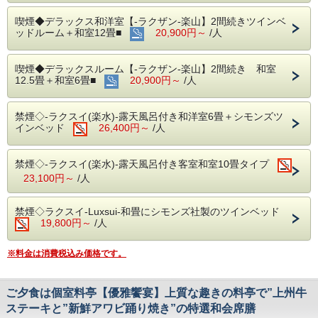
開場時間 7：00～9：00まで(※最終入場8:30)
※都合により朝食内容がハーフバイキングになる場合がござ
喫煙◆デラックス和洋室【-ラクザン-楽山】2間続きツインベ
います
ッドルーム＋和室12畳■
20,900円～
/人
【温泉マーク発祥の地「磯部温泉の湯」】
塩化物炭酸水素塩泉の良質泉でスベスベ感のある「美肌湯」
喫煙◆デラックスルーム【-ラクザン-楽山】2間続き 和室
と言われ、
12.5畳＋和室6畳■
20,900円～
/人
大変温まるので「風邪治しの湯」とも云われています。
男女とも大浴場が二ヶ所づつご利用頂けますので、心ゆくま
でお楽しみください。
禁煙◇-ラクスイ(楽水)-露天風呂付き和洋室6畳＋シモンズツ
インベッド
【オススメ観光スポットのご案内】
26,400円～
/人
■富岡製糸場：車で20分
■群馬サファリパーク：車で30分
■軽井沢：車で40分
禁煙◇-ラクスイ(楽水)-露天風呂付き客室和室10畳タイプ
■こんにゃくパークへ：車で30分
23,100円～
/人
■めんたいパークへ：車で30分
禁煙◇ラクスイ-Luxsui-和畳にシモンズ社製のツインベッド
19,800円～
/人
※料金は消費税込み価格です。
ご夕食は個室料亭【優雅饗宴】上質な趣きの料亭で”上州牛
ステーキと”新鮮アワビ踊り焼き”の特選和会席膳