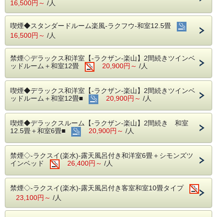
16,500円～
/人
【ご夕食】
お食事処(レストラン)にて、
群馬の地元野菜や、上州銘柄のお肉、豊洲より直送の新鮮な
喫煙◆スタンダードルーム楽風-ラクフウ-和室12.5畳
海の物などをご用意しております。
16,500円～
/人
通常メニューと異なり「上州牛三昧」をご用意いたします。
※ご人数によっては小宴会場となる場合もございます
禁煙◇デラックス和洋室【-ラクザン-楽山】2間続きツインベ
【ご朝食】
ッドルーム＋和室12畳
20,900円～
/人
ホールにて磯部ガーデン自慢の田舎の優しい味を楽しめる和
食や、群馬の採れたて新鮮野菜サラダ、
シェフ特製の洋食メニューとバラエティー豊富なバイキング
喫煙◆デラックス和洋室【-ラクザン-楽山】2間続きツインベ
(ビュッフェ）料理です。
ッドルーム＋和室12畳■
20,900円～
/人
開場時間 7：00～9：00まで(※最終入場8:30)
※都合によりお食事会場が変更になる場合がございます。
喫煙◆デラックスルーム【-ラクザン-楽山】2間続き 和室
【温泉マーク発祥の地「磯部温泉の湯」】
12.5畳＋和室6畳■
20,900円～
/人
塩化物炭酸水素塩泉の良質泉でスベスベ感のある「美肌湯」
と言われ、
大変温まるので「風邪治しの湯」とも云われています。
禁煙◇-ラクスイ(楽水)-露天風呂付き和洋室6畳＋シモンズツ
男女とも大浴場が二ヶ所づつご利用頂けますので、心ゆくま
インベッド
でお楽しみください。
26,400円～
/人
【オススメ観光スポットのご案内】
■富岡製糸場：車で20分
禁煙◇-ラクスイ(楽水)-露天風呂付き客室和室10畳タイプ
■群馬サファリパーク：車で30分
23,100円～
/人
■軽井沢：車で40分
■こんにゃくパークへ：車で30分
■めんたいパークへ：車で30分