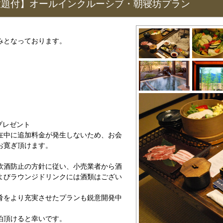
放題付】オールインクルーシブ・朝寝坊プラン
みとなっております。
プレゼント
中に追加料金が発生しないため、お会
お寛ぎ頂けます。
酒防止の方針に従い、小売業者から酒
よびラウンジドリンクには酒類はござい
をより充実させたプランも鋭意開発中
。
泊頂けると幸いです。