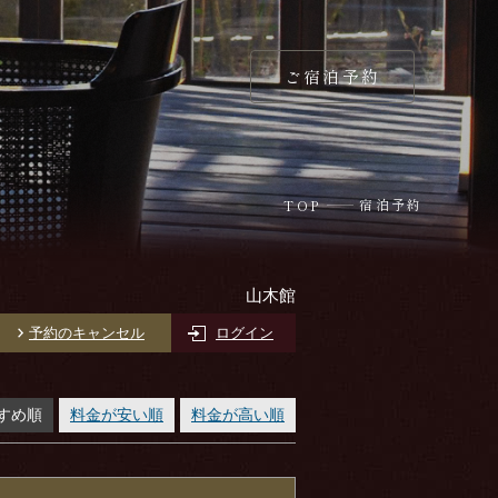
ご宿泊予約
宿泊予約
TOP
山木館
予約のキャンセル
ログイン
すめ順
料金が安い順
料金が高い順