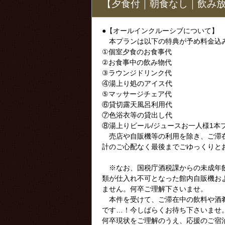
【夕食付｜朝食なし｜飲み
●【オールインクルーシブについて】
本プランは以下の特典が予め料金込
①個室夕食のお食事代
②お食事中の飲み物代
③ラウンジドリンク代
④湯上り処のアイス代
⑤マッサージチェア代
⑥貸切露天風呂利用代
⑦色浴衣等の貸出し代
⑧湯上りビール/ジュースお一人様1本
売店や自販機等の利用を除き、ご滞在
計のご心配なく最後までごゆっくりと
※なお、国税庁酒税課からの未成年飲
類が仕入れ不可となった館内自販機お
ません。何卒ご理解下さいませ。
本件を受けて、ご滞在中の飲料や酒肴
です…！今しばらくお待ち下さいませ
何卒現状をご理解のうえ、応援のご宿