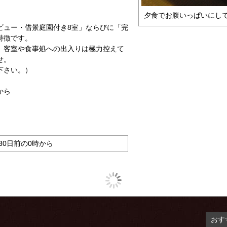
夕食でお腹いっぱいにし
ュー・借景庭園付き8室」ならびに「完
特徴です。
客室や食事処への出入りは極力控えて
せ。
下さい。）
から
30日前の0時から
おす