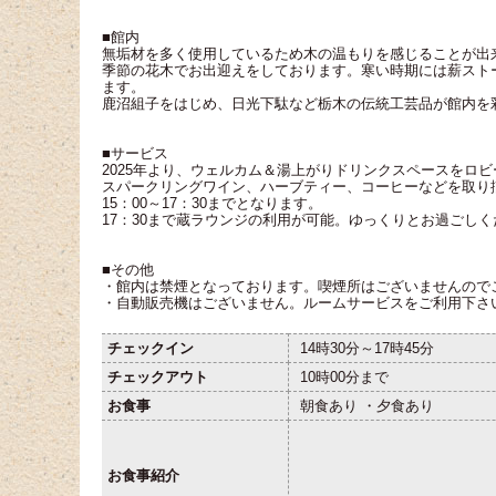
■館内
無垢材を多く使用しているため木の温もりを感じることが出
季節の花木でお出迎えをしております。寒い時期には薪スト
ます。
鹿沼組子をはじめ、日光下駄など栃木の伝統工芸品が館内を
■サービス
2025年より、ウェルカム＆湯上がりドリンクスペースをロ
スパークリングワイン、ハーブティー、コーヒーなどを取り
15：00～17：30までとなります。
17：30まで蔵ラウンジの利用が可能。ゆっくりとお過ごし
■その他
・館内は禁煙となっております。喫煙所はございませんので
・自動販売機はございません。ルームサービスをご利用下さ
チェックイン
14時30分～17時45分
チェックアウト
10時00分まで
お食事
朝食あり ・夕食あり
お食事紹介