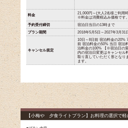
21,000円～(大人2名様ご利用
料金
※料金は消費税込み価格です
予約受付締切
宿泊日当日の13時まで
プラン期間
2018年5月5日～2027年3月31
10日～8日前 宿泊料金の20% 
前 宿泊料金の50% 当日 宿泊
泊料金の100% 【※宿泊日の
キャンセル規定
内の宿泊日変更はキャンセル
取り直していただく形となり
ます。
【小梅や 夕食ライトプラン】お料理の選択で軽