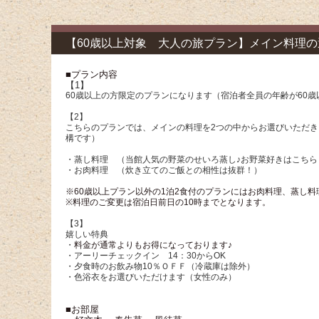
【60歳以上対象 大人の旅プラン】メイン料理の
■プラン内容
【1】
60歳以上の方限定のプランになります（宿泊者全員の年齢が60歳
【2】
こちらのプランでは、メインの料理を2つの中からお選びいただ
構です）
・蒸し料理 （当館人気の野菜のせいろ蒸し♪お野菜好きはこち
・お肉料理 （炊き立てのご飯との相性は抜群！）
※60歳以上プラン以外の1泊2食付のプランにはお肉料理、蒸し
※料理のご変更は宿泊日前日の10時までとなります。
【3】
嬉しい特典
・
料金が通常よりもお得になっております♪
・アーリーチェックイン 14：30からOK
・夕食時のお飲み物10％ＯＦＦ（冷蔵庫は除外）
・色浴衣をお選びいただけます（女性のみ）
■お部屋