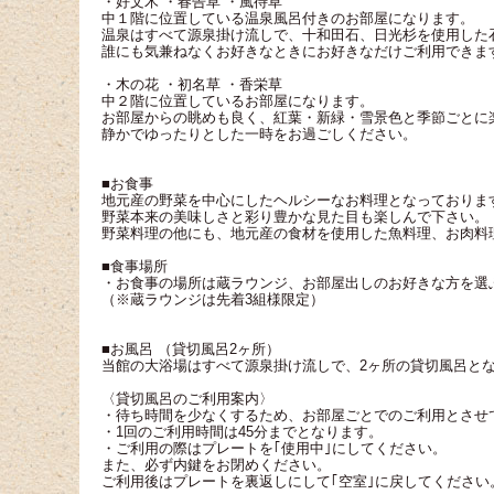
・好文木 ・春告草 ・風待草
中１階に位置している温泉風呂付きのお部屋になります。
温泉はすべて源泉掛け流しで、十和田石、日光杉を使用した
誰にも気兼ねなくお好きなときにお好きなだけご利用できま
・木の花 ・初名草 ・香栄草
中２階に位置しているお部屋になります。
お部屋からの眺めも良く、紅葉・新緑・雪景色と季節ごとに
静かでゆったりとした一時をお過ごしください。
■お食事
地元産の野菜を中心にしたヘルシーなお料理となっておりま
野菜本来の美味しさと彩り豊かな見た目も楽しんで下さい。
野菜料理の他にも、地元産の食材を使用した魚料理、お肉料
■食事場所
・お食事の場所は蔵ラウンジ、お部屋出しのお好きな方を選
（※蔵ラウンジは先着3組様限定）
■お風呂 （貸切風呂2ヶ所）
当館の大浴場はすべて源泉掛け流しで、2ヶ所の貸切風呂と
〈貸切風呂のご利用案内〉
・待ち時間を少なくするため、お部屋ごとでのご利用とさせ
・1回のご利用時間は45分までとなります。
・ご利用の際はプレートを｢使用中｣にしてください。
また、必ず内鍵をお閉めください。
ご利用後はプレートを裏返しにして｢空室｣に戻してください