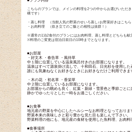
■プラン内容
こちらのプランでは、メインの料理を2つの中からお選びいただ
構です）
・蒸し料理 （当館人気の野菜のせいろ蒸し♪お野菜好きはこち
・お肉料理 （炊き立てのご飯との相性は抜群！）
※通常の1泊2食付のプランにはお肉料理、蒸し料理とどちらも献
※料理のご変更は宿泊日前日の10時までとなります。
■お部屋
・好文木 ・春告草 ・風待草
中１階に位置している温泉風呂付きのお部屋になります。
温泉はすべて源泉掛け流しで、十和田石、日光杉を使用した
誰にも気兼ねなくお好きなときにお好きなだけご利用できま
・木の花 ・初名草 ・香栄草
中２階に位置しているお部屋になります。
お部屋からの眺めも良く、紅葉・新緑・雪景色と季節ごとに
静かでゆったりとした一時をお過ごしください。
■お食事
地元産の野菜を中心にしたヘルシーなお料理となっておりま
野菜本来の美味しさと彩り豊かな見た目も楽しんで下さい。
野菜料理の他にも、地元産の食材を使用した魚料理、お肉料
■食事場所