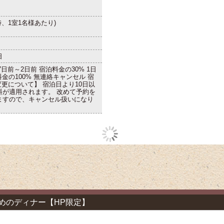
時、1室1名様あたり)
。
日
7日前～2日前 宿泊料金の30% 1日
料金の100% 無連絡キャンセル 宿
変更について】 宿泊日より10日以
料が適用されます。 改めて予約を
ますので、キャンセル扱いになり
めのディナー【HP限定】