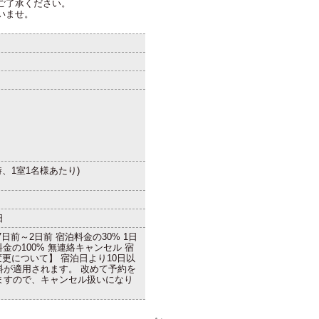
ご了承ください。
いませ。
時、1室1名様あたり)
。
日
7日前～2日前 宿泊料金の30% 1日
料金の100% 無連絡キャンセル 宿
変更について】 宿泊日より10日以
料が適用されます。 改めて予約を
ますので、キャンセル扱いになり