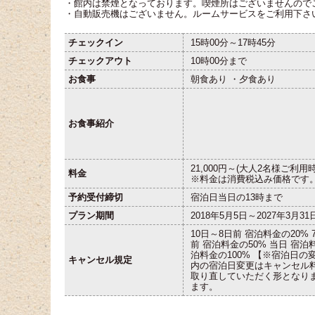
・館内は禁煙となっております。喫煙所はございませんので
・自動販売機はございません。ルームサービスをご利用下さ
チェックイン
15時00分～17時45分
チェックアウト
10時00分まで
お食事
朝食あり ・夕食あり
お食事紹介
21,000円～(大人2名様ご利用
料金
※料金は消費税込み価格です
予約受付締切
宿泊日当日の13時まで
プラン期間
2018年5月5日～2027年3月31
10日～8日前 宿泊料金の20% 
前 宿泊料金の50% 当日 宿泊
泊料金の100% 【※宿泊日の
キャンセル規定
内の宿泊日変更はキャンセル
取り直していただく形となり
ます。