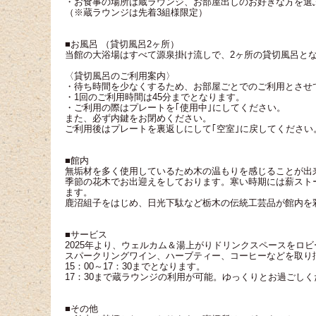
・お食事の場所は蔵ラウンジ、お部屋出しのお好きな方を選
（※蔵ラウンジは先着3組様限定）
■お風呂 （貸切風呂2ヶ所）
当館の大浴場はすべて源泉掛け流しで、2ヶ所の貸切風呂と
〈貸切風呂のご利用案内〉
・待ち時間を少なくするため、お部屋ごとでのご利用とさせ
・1回のご利用時間は45分までとなります。
・ご利用の際はプレートを｢使用中｣にしてください。
また、必ず内鍵をお閉めください。
ご利用後はプレートを裏返しにして｢空室｣に戻してください
■館内
無垢材を多く使用しているため木の温もりを感じることが出
季節の花木でお出迎えをしております。寒い時期には薪スト
ます。
鹿沼組子をはじめ、日光下駄など栃木の伝統工芸品が館内を
■サービス
2025年より、ウェルカム＆湯上がりドリンクスペースをロ
スパークリングワイン、ハーブティー、コーヒーなどを取り
15：00～17：30までとなります。
17：30まで蔵ラウンジの利用が可能。ゆっくりとお過ごし
■その他