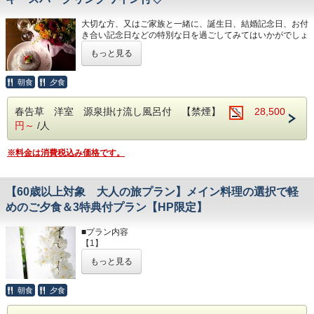
野菜本来の美味しさと彩り豊かな見た目も楽しんで下さい。
野菜料理の他にも、地元産の食材を使用した魚料理、お肉料
〈貸切風呂のご利用案内〉
大切な方、又はご家族と一緒に、誕生日、結婚記念日、お付
理もございます。
・待ち時間を少なくするため、お部屋ごとでのご利用とさせ
き合い記念日などの特別な日を過ごしてみてはいかがでしょ
ていただきます。
うか。
■食事場所
もっと見る
・1回のご利用時間は45分までとなります。
素敵な思い出のお手伝いをさせていただきます。
・お食事の場所は蔵ラウンジ、お部屋出しのお好きな方を選
・ご利用の際はプレートを｢使用中｣にしてください。
ケーキとスパ－クリングワインはご夕食後にお部屋にお届け
ぶことが出来ます。
また、必ず内鍵をお閉めください。
いたします。
朝食
夕食
（※蔵ラウンジは先着3組様限定）
ご利用後はプレートを裏返しにして｢空室｣に戻してくださ
い。
サプライズをご希望の場合はお気軽にお申し付けください。
春告草 洋室 源泉掛け流し風呂付 【禁煙】
28,500
■お風呂 （貸切風呂2ヶ所）
円～
/人
【記念日プラン特典】
当館の大浴場はすべて源泉掛け流しで、2ヶ所の貸切風呂と
■館内
・手づくりケーキ
なります。
無垢材を多く使用しているため木の温もりを感じることが出
・スパークリングワイン(ハーフボトル)
※料金は消費税込み価格です。
来ます。
※アルコールの苦手な方はノンアルコールのスパークリング
〈貸切風呂のご利用案内〉
季節の花木でお出迎えをしております。寒い時期には薪スト
ワインに変更することも出来ます。
・待ち時間を少なくするため、お部屋ごとでのご利用とさせ
ーブの柔らかな熱で体を温めてくれます。
変更する場合は事前にご連絡をお願いします。
ていただきます。
【60歳以上対象 大人の旅プラン】メイン料理の選択で軽
鹿沼組子をはじめ、日光下駄など栃木の伝統工芸品が館内を
・1回のご利用時間は45分までとなります。
彩ります。
めのご夕食＆3特典付プラン【HP限定】
・ご利用の際はプレートを｢使用中｣にしてください。
■お食事
また、必ず内鍵をお閉めください。
地元産の野菜を中心にしたヘルシーなお料理となっておりま
ご利用後はプレートを裏返しにして｢空室｣に戻してくださ
■プラン内容
■サービス
す。
い。
【1】
2025年より、ウェルカム＆湯上がりドリンクスペースをロ
野菜本来の美味しさと彩り豊かな見た目も楽しんで下さい。
60歳以上の方限定のプランになります（宿泊者全員の年齢
ビーに新設しました。
野菜料理の他にも、地元産の食材を使用した魚料理、お肉料
もっと見る
が60歳以上のみ対象）
スパークリングワイン、ハーブティー、コーヒーなどを取り
理もございます。
■館内
揃えております。※一部ドリンクは15：00～17：30までと
無垢材を多く使用しているため木の温もりを感じることが出
【2】
朝食
夕食
なります。
■食事場所
来ます。
こちらのプランでは、メインの料理を2つの中からお選びい
17：30まで蔵ラウンジの利用が可能。ゆっくりとお過ごし
・お食事の場所は蔵ラウンジ、お部屋出しのお好きな方を選
季節の花木でお出迎えをしております。寒い時期には薪スト
ただきます。（別々にお選びいただいても結構です）
くださいませ。