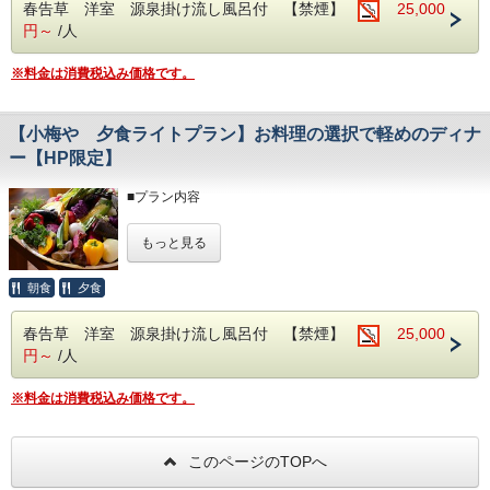
ぶことが出来ます。
春告草 洋室 源泉掛け流し風呂付 【禁煙】
25,000
ーブの柔らかな熱で体を温めてくれます。
（※蔵ラウンジは先着3組様限定）
鹿沼組子をはじめ、日光下駄など栃木の伝統工芸品が館内を
円～
/人
・蒸し料理 （当館人気の野菜のせいろ蒸し♪お野菜好きは
彩ります。
こちら！）
■その他
・お肉料理 （炊き立てのご飯との相性は抜群！）
・館内は禁煙となっております。喫煙所はございませんので
■お風呂 （貸切風呂2ヶ所）
※料金は消費税込み価格です。
ご了承ください。
当館の大浴場はすべて源泉掛け流しで、2ヶ所の貸切風呂と
■サービス
※60歳以上プラン以外の1泊2食付のプランにはお肉料理、
・自動販売機はございません。ルームサービスをご利用下さ
なります。
2025年より、ウェルカム＆湯上がりドリンクスペースをロ
蒸し料理とどちらも献立に入っております。
いませ。
【小梅や 夕食ライトプラン】お料理の選択で軽めのディナ
ビーに新設しました。
※料理のご変更は宿泊日前日の10時までとなります。
〈貸切風呂のご利用案内〉
スパークリングワイン、ハーブティー、コーヒーなどを取り
ー【HP限定】
・待ち時間を少なくするため、お部屋ごとでのご利用とさせ
揃えております。※一部ドリンクは15：00～17：30までと
【3】
ていただきます。
なります。
嬉しい特典
・1回のご利用時間は45分までとなります。
■プラン内容
17：30まで蔵ラウンジの利用が可能。ゆっくりとお過ごし
・
料金が通常よりもお得になっております♪
・ご利用の際はプレートを｢使用中｣にしてください。
くださいませ。
・アーリーチェックイン 14：30からOK
また、必ず内鍵をお閉めください。
こちらのプランでは、メインの料理を2つの中からお選びい
・夕食時のお飲み物10％ＯＦＦ（冷蔵庫は除外）
もっと見る
ご利用後はプレートを裏返しにして｢空室｣に戻してくださ
ただきます。（別々にお選びいただいても結構です）
・色浴衣をお選びいただけます（女性のみ）
い。
■その他
・蒸し料理 （当館人気の野菜のせいろ蒸し♪お野菜好きは
朝食
夕食
・館内は禁煙となっております。喫煙所はございませんので
こちら！）
ご了承ください。
■お部屋
■館内
・お肉料理 （炊き立てのご飯との相性は抜群！）
・自動販売機はございません。ルームサービスをご利用下さ
・好文木 ・春告草 ・風待草
春告草 洋室 源泉掛け流し風呂付 【禁煙】
25,000
無垢材を多く使用しているため木の温もりを感じることが出
いませ。
中１階に位置している温泉風呂付きのお部屋になります。
来ます。
円～
/人
※通常の1泊2食付のプランにはお肉料理、蒸し料理とどち
温泉はすべて源泉掛け流しで、十和田石、日光杉を使用した
季節の花木でお出迎えをしております。寒い時期には薪スト
らも献立に入っております。
石造りのお風呂になります。
ーブの柔らかな熱で体を温めてくれます。
※料理のご変更は宿泊日前日の10時までとなります。
誰にも気兼ねなくお好きなときにお好きなだけご利用できま
※料金は消費税込み価格です。
鹿沼組子をはじめ、日光下駄など栃木の伝統工芸品が館内を
す。
彩ります。
■お部屋
・木の花 ・初名草 ・香栄草
・好文木 ・春告草 ・風待草
このページのTOPへ
中２階に位置しているお部屋になります。
■サービス
中１階に位置している温泉風呂付きのお部屋になります。
お部屋からの眺めも良く、紅葉・新緑・雪景色と季節ごとに