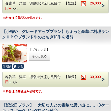
春告草 洋室 源泉掛け流し風呂付 【禁煙】
26,000
温泉はすべて源泉掛け流しで、十和田石、日光杉を使用した
円～
/人
石造りのお風呂になります。
誰にも気兼ねなくお好きなときにお好きなだけご利用できま
す。
※料金は消費税込み価格です。
・木の花 ・初名草 ・香栄草
中２階に位置しているお部屋になります。
【小梅や グレードアッププラン】ちょっと豪華に料理ラン
お部屋からの眺めも良く、紅葉・新緑・雪景色と季節ごとに
楽しむことができます。
クＵＰ◇ブランド牛のとちぎ和牛を堪能
静かでゆったりとした一時をお過ごしください。
【プラン内容】
■お食事
地元産の野菜を中心にしたヘルシーなお料理となっておりま
もっと見る
お洒落なサングリアで乾杯をして、栃木県のブランド牛「と
す。
ちぎ和牛」を堪能するちょっと贅沢な夕食。
野菜本来の美味しさと彩り豊かな見た目も楽しんで下さい。
朝食
夕食
野菜料理の他にも、地元産の食材を使用した魚料理、お肉料
せっかくの旅行だから料理をグレードアップしてちょっと豪
理もございます。
華にお泊りいただいてはいかがでしょうか。
春告草 洋室 源泉掛け流し風呂付 【禁煙】
30,000
■食事場所
円～
/人
【料理グレードアッププラン内容】
・お食事の場所は蔵ラウンジ、お部屋出しのお好きな方を選
①栃木県のブランド牛「とちぎ和牛」を追加
ぶことが出来ます。
②食前酒が「サングリア」に変更
（※蔵ラウンジは先着3組様限定）
※料金は消費税込み価格です。
■お食事
■お風呂 （貸切風呂2ヶ所）
【記念日プラン】 大切な人との素敵な思い出に。。◇ケー
地元産の野菜を中心にしたヘルシーなお料理となっておりま
当館の大浴場はすべて源泉掛け流しで、2ヶ所の貸切風呂と
す。
キ・スパークリングワイン付◇
なります。