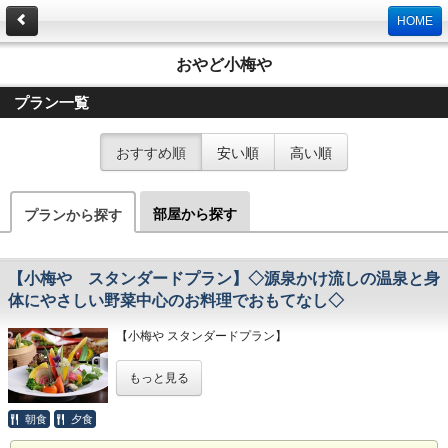
HOME
おやど小梅や
プラン一覧
おすすめ順
安い順
高い順
部屋から探す
プランから探す
【小梅や スタンダードプラン】◇源泉かけ流しの温泉と身
体にやさしい野菜中心のお料理でおもてなし◇
【小梅や スタンダードプラン】
新鮮な地元産の野菜を中心に、旬の食材をふんだんに使用し
もっと見る
た四季折々のお料理でおもてなし。
■お部屋
朝食
夕食
・好文木 ・春告草 ・風待草
中１階に位置している温泉風呂付きのお部屋になります。