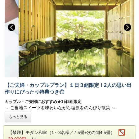
【ご夫婦・カップルプラン】１日３組限定！2人の思い出
作りにぴったり特典つき◎
カップル・ご夫婦におすすめ★1日3組限定
～ ご当地スイーツを味わいながら塩原をのんびり散策 ～
もっと見る
会津屋から徒歩5分の【藤屋】で人気の
果物たっぷり「パフェとて
焼き」または「いちごのジェラート」を食べながら、
塩原の町を
【禁煙】モダン和室（1～3名様／7.5畳+次の間4.5畳）
探索してみてはいかがでしょうか？
20,000円～
/人