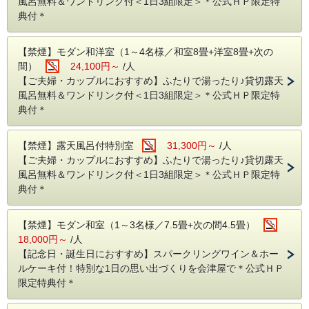
風呂無料＆ワンドリンク付＜1日3組限定＞＊公式ＨＰ限定特
[チェックイン時／快適なご滞在のサポート！！]
典付＊
1．お好み色浴衣
2．お休みの際の枕 をお選びください。
【禁煙】モダン和洋室（1～4名様／和室8畳+洋室8畳+次の
[チェックアウト時／ご帰宅後も当館の湯をお楽しみください◎]
間）
24,100円～
/人
1．アトマイザーをプレゼント
【ご夫婦・カップルにおすすめ】ふたりで湯ったり♪貸切露天
風呂無料＆ワンドリンク付＜1日3組限定＞＊公式ＨＰ限定特
● 自慢の源泉をたっぷりご堪能いただける湯処
典付＊
1．400年もの歴史のある情緒あふれる岩風呂「洞窟風呂」
2．温泉の効能を体の中から直接ご堪能いただける「飲泉」
【禁煙】露天風呂付特別室
31,300円～
/人
【ご夫婦・カップルにおすすめ】ふたりで湯ったり♪貸切露天
3．四季を感じられる開放的な空間「露天風呂」
風呂無料＆ワンドリンク付＜1日3組限定＞＊公式ＨＰ限定特
※時間帯貸切利用可能
典付＊
4．エステ効果が高いとされる美肌美人の湯「日替湯処」
【禁煙】モダン和室（1～3名様／7.5畳+次の間4.5畳）
18,000円～
/人
【記念日・誕生日におすすめ】スパークリングワイン＆ホー
ルケーキ付！特別な1日の思い出づくりを会津屋で＊公式ＨＰ
限定特典付＊