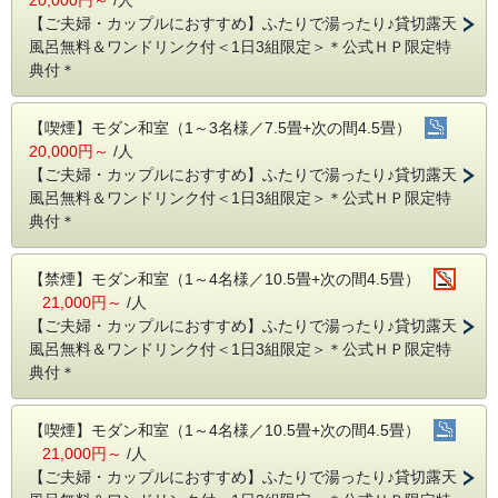
夜はゆっくり、当館で大人気の貸切露天風呂をお楽しみいただ
【ご夫婦・カップルにおすすめ】ふたりで湯ったり♪貸切露天
き、
風呂無料＆ワンドリンク付＜1日3組限定＞＊公式ＨＰ限定特
お風呂上がりには森林ノ牧場の濃厚なミルクバーをお召し上がり
典付＊
ください♪
＜カップルプラン特別特典＞
【喫煙】モダン和室（1～3名様／7.5畳+次の間4.5畳）
(1)藤屋特製「パフェとて焼き」or「いちごジェラート」プレゼン
20,000円～
/人
ト！
【ご夫婦・カップルにおすすめ】ふたりで湯ったり♪貸切露天
※お一人様につきどちらか1個
風呂無料＆ワンドリンク付＜1日3組限定＞＊公式ＨＰ限定特
(2)森林ノ牧場のミルクアイスバーをプレゼント！
典付＊
※お一人様につき1本
(3)貸切露天風呂40分サービス★
★18:00～,19:00～,20:00～ 各40分間
【禁煙】モダン和室（1～4名様／10.5畳+次の間4.5畳）
※貸切露天風呂のご利用ご希望時間がございましたら、
21,000円～
/人
事前予約も承っております。ご予約時に備考欄等にご記入ください。
【ご夫婦・カップルにおすすめ】ふたりで湯ったり♪貸切露天
風呂無料＆ワンドリンク付＜1日3組限定＞＊公式ＨＰ限定特
● 彩り豊かなお食事
典付＊
美人の湯源泉を用い、一品一品心を込めて仕上げます。
■夕食／地物＜栃木和牛＞をはじめ、四季折々の食材を味わう創作
会席
【喫煙】モダン和室（1～4名様／10.5畳+次の間4.5畳）
■朝食／栄養バランス満点の和定食
21,000円～
/人
【ご夫婦・カップルにおすすめ】ふたりで湯ったり♪貸切露天
● 女性のお客様へ特別特典☆